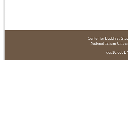
Center for Buddhist Stu
National Taiwan Universi
doi:10.6681