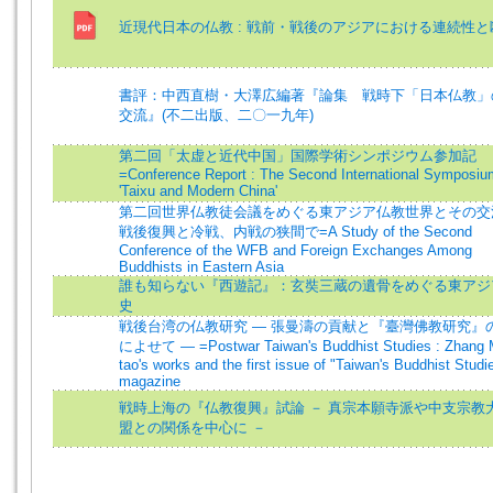
近現代日本の仏教 : 戦前・戦後のアジアにおける連続性と
書評：中西直樹・大澤広編著『論集 戦時下「日本仏教」
交流』(不二出版、二〇一九年)
第二回「太虚と近代中国」国際学術シンポジウム参加記
=Conference Report : The Second International Symposiu
'Taixu and Modern China'
第二回世界仏教徒会議をめぐる東アジア仏教世界とその交
戦後復興と冷戦、内戦の狭間で=A Study of the Second
Conference of the WFB and Foreign Exchanges Among
Buddhists in Eastern Asia
誰も知らない『西遊記』：玄奘三蔵の遺骨をめぐる東アジ
史
戦後台湾の仏教研究 ― 張曼濤の貢献と『臺灣佛教研究』
によせて ― =Postwar Taiwan's Buddhist Studies : Zhang 
tao's works and the first issue of "Taiwan's Buddhist Studi
magazine
戦時上海の『仏教復興』試論 － 真宗本願寺派や中支宗教
盟との関係を中心に －