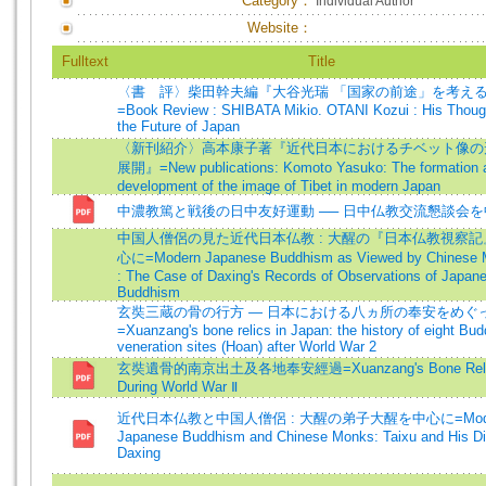
Category：
Individual Author
Website：
Fulltext
Title
〈書 評〉柴田幹夫編『大谷光瑞 「国家の前途」を考え
=Book Review : SHIBATA Mikio. OTANI Kozui : His Thoug
the Future of Japan
〈新刊紹介〉高本康子著『近代日本におけるチベット像の
展開』=New publications: Komoto Yasuko: The formation 
development of the image of Tibet in modern Japan
中濃教篤と戦後の日中友好運動 ── 日中仏教交流懇談会
中国人僧侶の見た近代日本仏教 : 大醒の『日本仏教視察記
心に=Modern Japanese Buddhism as Viewed by Chinese
: The Case of Daxing's Records of Observations of Japan
Buddhism
玄奘三蔵の骨の行方 ― 日本における八ヵ所の奉安をめぐっ
=Xuanzang's bone relics in Japan: the history of eight Bud
veneration sites (Hoan) after World War 2
玄奘遺骨的南京出土及各地奉安經過=Xuanzang's Bone Reli
During World War Ⅱ
近代日本仏教と中国人僧侶 : 大醒の弟子大醒を中心に=Mod
Japanese Buddhism and Chinese Monks: Taixu and His Di
Daxing