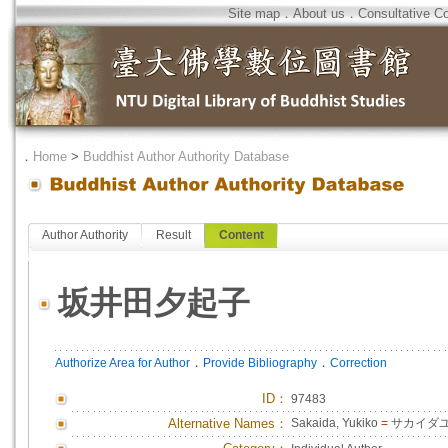
Site map
．
About us
．
Consultative C
．
Home
>
Buddhist Author Authority Database
Author Authority
Result
Content
坂井田夕起子
．
．
Authorize Area for Author
Provide Bibliography
Correction
ID
：
97483
Alternative Names：
Sakaida, Yukiko
=
サカイダ