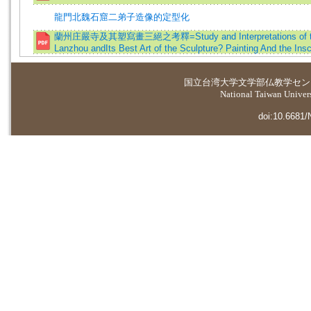
龍門北魏石窟二弟子造像的定型化
蘭州庄嚴寺及其塑寫畫三絕之考釋=Study and Interpretations of the 
Lanzhou andIts Best Art of the Sculpture? Painting And the Insc
国立台湾大学
文学部仏教学セン
National Taiwan Universi
doi:10.6681