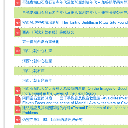
再議麥積山石窟石岩寺年代及第78窟創建年代 -- 兼答張學榮何
再議麥積山石窟石岩寺年代及第78窟創建年代 -- 兼答張學榮何
安西發現密教壇場遺址=The Tantric Buddhism Ritual Site Found i
西秦《佛說未曾有經》錄經校文
東千佛洞西夏石窟藝術
河西北朝中心柱窟
河西北朝中心柱窟
河西北朝石窟
河西北朝石窟編年
河西石窟以大梵天帝釋天為脅侍的造像=On the Images of Buddha Fl
Indra Found in the Caves of the Hexi Region
阿爾寨石窟第31窟十一面千手觀音及觀音救難圖=Avalokiteshvara with
Eleven Faces and the scene of Merciful Avalokiteshvara at Cave
建弘題記及其有關問題的考釋=Textual Research of the Inscription in
Problems
炳靈寺第1、90、133窟的清理與研究