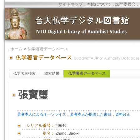
サイトマップ
．
本館について
．
諮問委員会
．
．
ホーム
>
仏学著者データベース
仏学著者検索
検索結果
仏学著者データベース
張寶璽
．
．
著者本人によるオーソライズ
著者本人が提供した書目
資料改正
シリアル番号：
49646
別名：
Zhang, Bao-xi