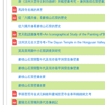
唐《涼州大雲寺古剎功德碑》所載壁畫考究 -- 兼與敦煌石窟壁
馬蹄寺名稱的來歷
從「六國共修」看麥積山石窟的歷史
從六國共修看麥積山石窟的歷史
梵天勸請圖像考釋=An Iconographical Study of the Painting of“Br
涼州洪元谷大雲寺考=The Dayun Temple in the Hongyuan Valley i
莫高窟周圍中小石窟調查與研究
麥積山石窟開鑿年代及現存最早洞窟造像壁畫
麥積山石窟開鑿年代及現存最早洞窟造像壁畫
麥積山石窟壁畫敘要
麥積山石窟壁畫敘要
寧縣普照寺金貞元銅鐘和慶城慈雲寺金泰和鐵鐘銘文考
慶陽北石窟幾則唐代造像銘記