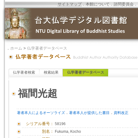
サイトマップ
．
本館について
．
諮問委員会
．
．
ホーム
>
仏学著者データベース
仏学著者検索
検索結果
仏学著者データベース
福間光超
．
．
著者本人によるオーソライズ
著者本人が提供した書目
資料改正
シリアル番号：
58196
別名：
Fukuma, Kocho