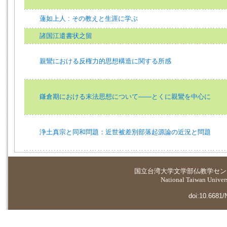
蓮如上人 : その教えと生涯に学ぶ
諸国江遣書状之留
親鸞における反権力的思想構造に関する所感
鎌倉期における末法思想について――とくに親鸞を中心に
浄土真宗と同和問題：近世被差別部落起源論の近況と問題
国立台湾大学
文学部仏教学セン
National Taiwan Universi
doi:10.6681