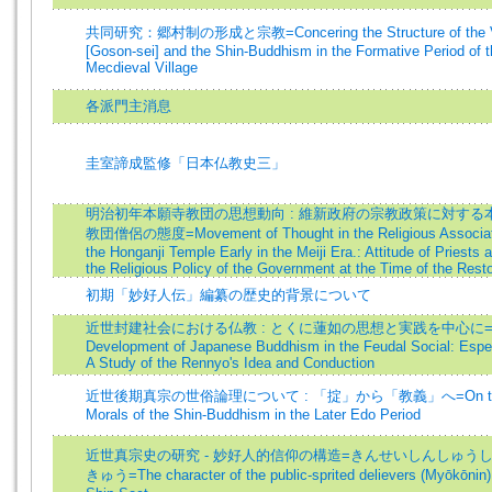
共同研究：郷村制の形成と宗教=Concering the Structure of the Vi
[Goson-sei] and the Shin-Buddhism in the Formative Period of
Mecdieval Village
各派門主消息
圭室諦成監修「日本仏教史三」
明治初年本願寺教団の思想動向 : 維新政府の宗教政策に対する
教団僧侶の態度=Movement of Thought in the Religious Associat
the Honganji Temple Early in the Meiji Era.: Attitude of Priests 
the Religious Policy of the Government at the Time of the Resto
初期「妙好人伝」編纂の歴史的背景について
近世封建社会における仏教 : とくに蓮如の思想と実践を中心に=T
Development of Japanese Buddhism in the Feudal Social: Espec
A Study of the Rennyo's Idea and Conduction
近世後期真宗の世俗論理について : 「掟」から「教義」へ=On t
Morals of the Shin-Buddhism in the Later Edo Period
近世真宗史の研究 - 妙好人的信仰の構造=きんせいしんしゅう
きゅう=The character of the public-sprited delievers (Myōkōnin) 