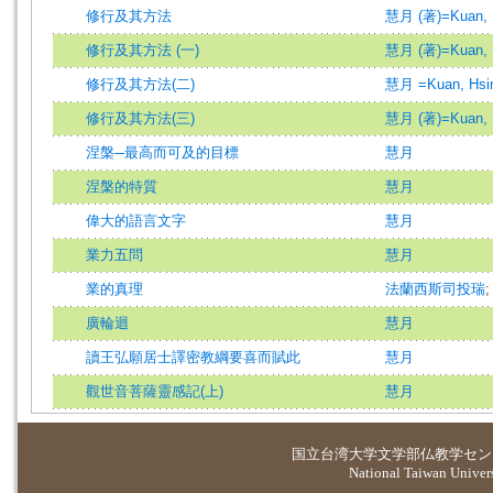
修行及其方法
慧月 (著)=Kuan, H
修行及其方法 (一)
慧月 (著)=Kuan, H
修行及其方法(二)
慧月 =Kuan, Hs
修行及其方法(三)
慧月 (著)=Kuan, H
涅槃─最高而可及的目標
慧月
涅槃的特質
慧月
偉大的語言文字
慧月
業力五問
慧月
業的真理
法蘭西斯司投瑞
廣輪迴
慧月
讀王弘願居士譯密教綱要喜而賦此
慧月
觀世音菩薩靈感記(上)
慧月
国立台湾大学
文学部仏教学セン
National Taiwan Universi