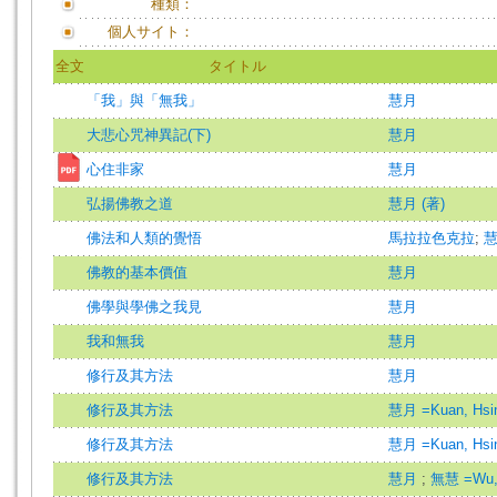
種類：
個人サイト：
全文
タイトル
「我」與「無我」
慧月
大悲心咒神異記(下)
慧月
心住非家
慧月
弘揚佛教之道
慧月 (著)
佛法和人類的覺悟
馬拉拉色克拉
;
佛教的基本價值
慧月
佛學與學佛之我見
慧月
我和無我
慧月
修行及其方法
慧月
修行及其方法
慧月 =Kuan, Hs
修行及其方法
慧月 =Kuan, Hs
修行及其方法
慧月
;
無慧 =Wu,