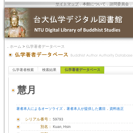
サイトマップ
．
本館について
．
諮問委員会
．
．
ホーム
>
仏学著者データベース
仏学著者検索
検索結果
仏学著者データベース
慧月
．
．
著者本人によるオーソライズ
著者本人が提供した書目
資料改正
シリアル番号：
59793
別名：
Kuan, Hsin