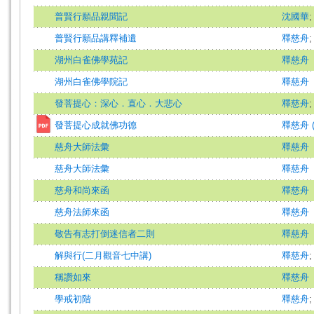
普賢行願品親聞記
沈國華
普賢行願品講釋補遺
釋慈舟
湖州白雀佛學苑記
釋慈舟
湖州白雀佛學院記
釋慈舟
發菩提心：深心．直心．大悲心
釋慈舟
發菩提心成就佛功德
釋慈舟 (
慈舟大師法彙
釋慈舟
慈舟大師法彙
釋慈舟
慈舟和尚來函
釋慈舟
慈舟法師來函
釋慈舟
敬告有志打倒迷信者二則
釋慈舟
解與行(二月觀音七中講)
釋慈舟
稱讚如來
釋慈舟
學戒初階
釋慈舟