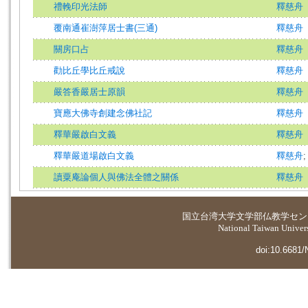
禮輓印光法師
釋慈舟
覆南通崔澍萍居士書(三通)
釋慈舟
關房口占
釋慈舟
勸比丘學比丘戒說
釋慈舟
嚴答香嚴居士原韻
釋慈舟
寶應大佛寺創建念佛社記
釋慈舟
釋華嚴啟白文義
釋慈舟
釋華嚴道場啟白文義
釋慈舟
讀粟庵論個人與佛法全體之關係
釋慈舟
国立台湾大学
文学部仏教学セン
National Taiwan Universi
doi:10.6681