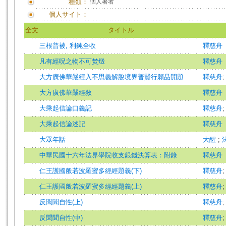
種類：
個人著者
個人サイト：
全文
タイトル
三根普被, 利鈍全收
釋慈舟
凡有經呪之物不可焚燬
釋慈舟
大方廣佛華嚴經入不思義解脫境界普賢行願品開題
釋慈舟
大方廣佛華嚴經敘
釋慈舟
大乘起信論口義記
釋慈舟
大乘起信論述記
釋慈舟
大眾年話
大醒
;
中華民國十六年法界學院收支銀錢決算表：附錄
釋慈舟
仁王護國般若波羅蜜多經經題義(下)
釋慈舟
仁王護國般若波羅蜜多經經題義(上)
釋慈舟
反聞聞自性(上)
釋慈舟
反聞聞自性(中)
釋慈舟