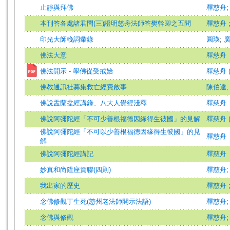
止靜與拜佛
釋慈舟
本刊答各處諸君問(三)證明慈舟法師答樊幹卿之五問
釋慈舟
印光大師輓詞彙錄
圓瑛
;
佛法大意
釋慈舟
佛法開示 - 學佛從受戒始
釋慈舟 
佛教通訊社募集救亡經費啟事
陳伯達
佛說盂蘭盆經講錄、八大人覺經淺釋
釋慈舟
佛說阿彌陀經「不可少善根福德因緣得生彼國」的見解
釋慈舟 (
佛說阿彌陀經「不可以少善根福德因緣得生彼國」的見
釋慈舟
解
佛說阿彌陀經講記
釋慈舟
妙真和尚陞座賀聯(四則)
釋慈舟
我出家的歷史
釋慈舟
念佛修觀丁生死(慈州老法師開示法語)
釋慈舟
念佛與修觀
釋慈舟