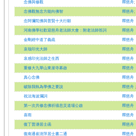
念佛與修觀
釋慈舟
念佛觀無念方能向佛智
釋慈舟
念阿彌陀佛與普賢十大行願
釋慈舟
河南佛學社歡迎慈舟老法師大會：附老法師答詞
釋慈舟
金剛經中道了義疏
釋慈舟
哀哉印光大師
釋慈舟
哀感印光法師之生西
釋慈舟
重修大九華山東崖寺募啟
釋慈舟
真心念佛
釋慈舟
破除我執為學佛之要說
釋慈舟
祝法海波瀾詞
釋慈舟
第一次共修念佛祈禱息災道場公啟
釋慈舟
喜雨
釋慈舟
復丁普瀞居士函
釋慈舟
復南通崔澍萍居士書二通
釋慈舟