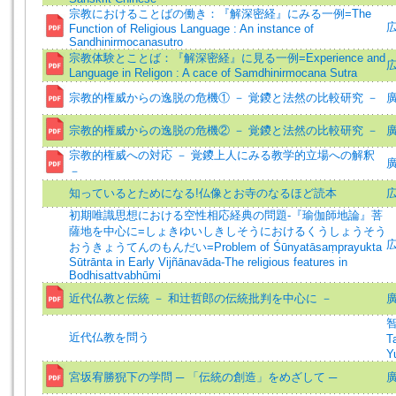
宗教におけることばの働き：『解深密経』にみる一例=The
広
Function of Religious Language : An instance of
Sandhinirmocanasutro
宗教体験とことば：『解深密経』に見る一例=Experience and
広
Language in Religon : A cace of Samdhinirmocana Sutra
宗教的権威からの逸脱の危機① － 覚鑁と法然の比較研究 －
廣
宗教的権威からの逸脱の危機② － 覚鑁と法然の比較研究 －
廣
宗教的権威への対応 － 覚鑁上人にみる教学的立場への解釈
廣
－
知っているとためになる!仏像とお寺のなるほど読本
初期唯識思想における空性相応経典の問題-『瑜伽師地論』菩
薩地を中心に=しょきゆいしきしそうにおけるくうしょうそう
広
おうきょうてんのもんだい=Problem of Śūnyatāsaṃprayukta
Sūtrānta in Early Vijñānavāda-The religious features in
Bodhisattvabhūmi
近代仏教と伝統 － 和辻哲郎の伝統批判を中心に －
廣
智
近代仏教を問う
T
Y
宮坂宥勝猊下の学問 ─ 「伝統の創造」をめざして ─
廣