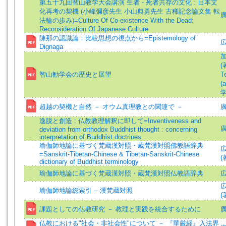
第五十九回智山教学大会講演 生者 - 死者共存の文化 : 日本文
化再考の契機 (小峰彌彦先生 小山典勇先生 古稀記念論文集 転
法輪の歩み)=Culture Of Co-existence With the Dead:
Reconsideration Of Japanese Culture
陳那の認識論：比較思想の視点から=Epistemology of
広
Dignaga
加
(
智山勧学会の歴史と展望
T
(a
学
超越の契機と自然 － オウム真理教との関連で －
廣
逸脱と創造 : 仏教教理解釈に即して=Inventiveness and
廣
deviation from orthodox Buddhist thought : concerning
interpretation of Buddhist doctrines
瑜伽師地論に基づく梵蔵漢対照・蔵梵漢対照佛教語辞典
広
=Sanskrit-Tibetan-Chinese & Tibetan-Sanskrit-Chinese
(
dictionary of Buddhist terminology
瑜伽師地論に基づく梵蔵漢対照・蔵梵漢対照仏教語辞典
広
瑜伽師地論総索引 -- 漢梵蔵対照
(
課題としての仏教研究 － 教理と実践を統合するために
廣
仏教における"社会・非社会性"について － 『華厳経』入法界