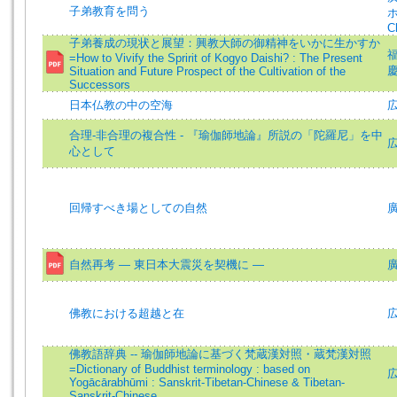
子弟教育を問う
ホ
C
子弟養成の現状と展望：興教大師の御精神をいかに生かすか
福
=How to Vivify the Spririt of Kogyo Daishi? : The Present
慶
Situation and Future Prospect of the Cultivation of the
Successors
日本仏教の中の空海
合理-非合理の複合性 - 『瑜伽師地論』所説の「陀羅尼」を中
心として
回帰すべき場としての自然
廣
自然再考 ― 東日本大震災を契機に ―
廣
佛教における超越と在
佛教語辞典 -- 瑜伽師地論に基づく梵蔵漢対照・蔵梵漢対照
=Dictionary of Buddhist terminology : based on
Yogācārabhūmi : Sanskrit-Tibetan-Chinese & Tibetan-
Sanskrit-Chinese