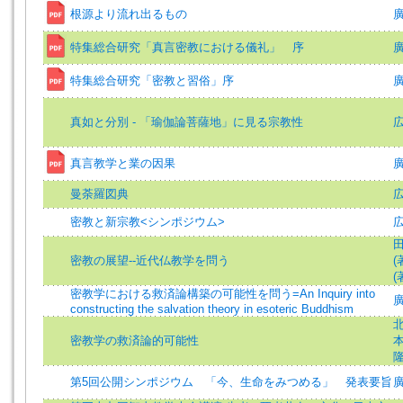
根源より流れ出るもの
廣
特集総合研究「真言密教における儀礼」 序
廣
特集総合研究「密教と習俗」序
廣
真如と分別 - 「瑜伽論菩薩地」に見る宗教性
真言教学と業の因果
廣
曼荼羅図典
密教と新宗教<シンポジウム>
広
田
密教の展望--近代仏教学を問う
(
(
密教学における救済論構築の可能性を問う=An Inquiry into
廣
constructing the salvation theory in esoteric Buddhism
北
密教学の救済論的可能性
本
隆
第5回公開シンポジウム 「今、生命をみつめる」 発表要旨
廣