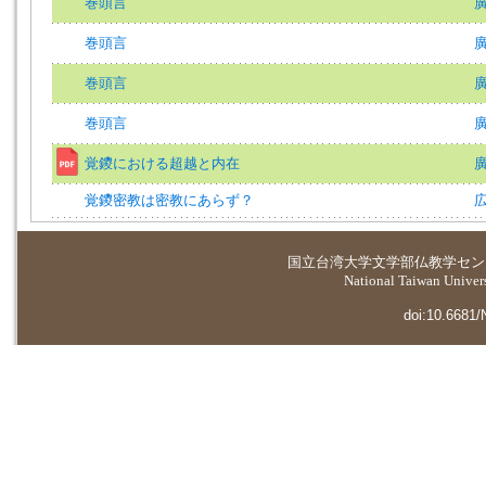
巻頭言
巻頭言
巻頭言
巻頭言
覚鑁における超越と内在
廣
覚鑁密教は密教にあらず？
広
国立台湾大学
文学部仏教学セン
National Taiwan Universi
doi:10.6681