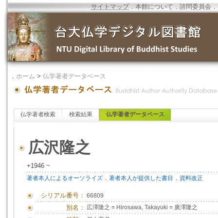
サイトマップ
．
本館について
．
諮問委員会
．
．
ホーム
>
仏学著者データベース
仏学著者検索
検索結果
仏学著者データベース
広沢隆之
+1946 ~
．
．
著者本人によるオーソライズ
著者本人が提供した書目
資料改正
シリアル番号：
66809
別名：
広澤隆之
=
Hirosawa, Takayuki
=
廣澤隆之