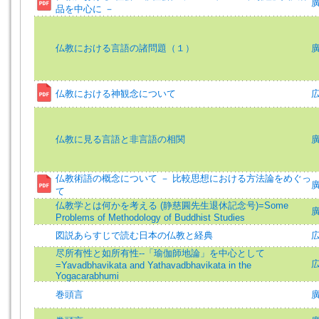
廣
品を中心に －
仏教における言語の諸問題（１）
廣
仏教における神観念について
広
仏教に見る言語と非言語の相関
廣
仏教術語の概念について － 比較思想における方法論をめぐっ
廣
て
仏教学とは何かを考える (静慈圓先生退休記念号)=Some
Problems of Methodology of Buddhist Studies
図説あらすじで読む日本の仏教と経典
広
尽所有性と如所有性--「瑜伽師地論」を中心として
広
=Yavadbhavikata and Yathavadbhavikata in the
Yogacarabhumi
巻頭言
廣