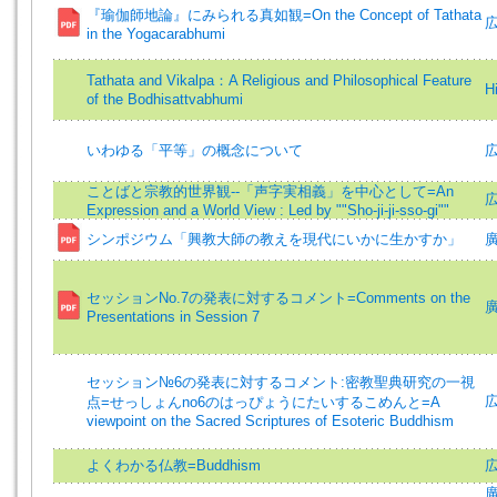
『瑜伽師地論』にみられる真如観=On the Concept of Tathata
広
in the Yogacarabhumi
Tathata and Vikalpa：A Religious and Philosophical Feature
H
of the Bodhisattvabhumi
いわゆる「平等」の概念について
ことばと宗教的世界観--「声字実相義」を中心として=An
広
Expression and a World View : Led by ""Sho-ji-ji-sso-gi""
シンポジウム「興教大師の教えを現代にいかに生かすか」
廣
セッションNo.7の発表に対するコメント=Comments on the
廣
Presentations in Session 7
セッション№6の発表に対するコメント:密教聖典研究の一視
広
点=せっしょんno6のはっぴょうにたいするこめんと=A
viewpoint on the Sacred Scriptures of Esoteric Buddhism
よくわかる仏教=Buddhism
広
廣