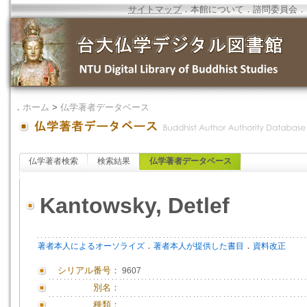
サイトマップ
．
本館について
．
諮問委員会
．
．
ホーム
>
仏学著者データベース
仏学著者検索
検索結果
仏学著者データベース
Kantowsky, Detlef
．
．
著者本人によるオーソライズ
著者本人が提供した書目
資料改正
シリアル番号：
9607
別名：
種類：