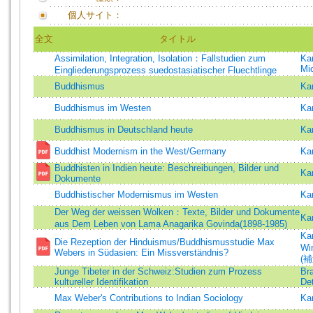
個人サイト：
全文
タイトル
Assimilation, Integration, Isolation：Fallstudien zum
Ka
Mi
Eingliederungsprozess suedostasiatischer Fluechtlinge
Buddhismus
Ka
Buddhismus im Westen
Ka
Buddhismus in Deutschland heute
Ka
Buddhist Modernism in the West/Germany
Ka
Buddhisten in Indien heute: Beschreibungen, Bilder und
Ka
Dokumente
Buddhistischer Modernismus im Westen
Ka
Der Weg der weissen Wolken：Texte, Bilder und Dokumente
Ka
aus Dem Leben von Lama Anagarika Govinda(1898-1985)
Ka
Die Rezeption der Hinduismus/Buddhismusstudie Max
Wi
Webers in Südasien: Ein Missverständnis?
(補
Junge Tibeter in der Schweiz:Studien zum Prozess
Br
kultureller Identifikation
Det
Max Weber's Contributions to Indian Sociology
Ka