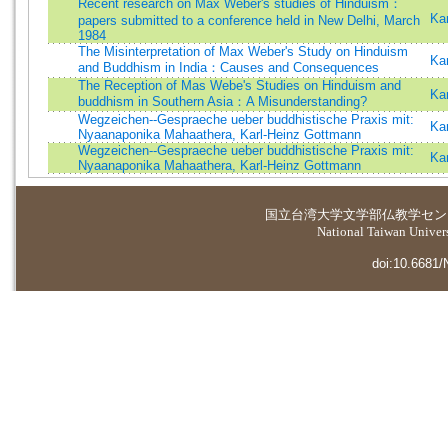
Recent research on Max Weber's studies of Hinduism：
Ka
papers submitted to a conference held in New Delhi, March
1984
The Misinterpretation of Max Weber's Study on Hinduism
Ka
and Buddhism in India：Causes and Consequences
The Reception of Mas Webe's Studies on Hinduism and
Ka
buddhism in Southern Asia：A Misunderstanding?
Wegzeichen--Gespraeche ueber buddhistische Praxis mit:
Ka
Nyaanaponika Mahaathera, Karl-Heinz Gottmann
Wegzeichen--Gespraeche ueber buddhistische Praxis mit:
Ka
Nyaanaponika Mahaathera, Karl-Heinz Gottmann
国立台湾大学
文学部仏教学セン
National Taiwan Universi
doi:10.6681