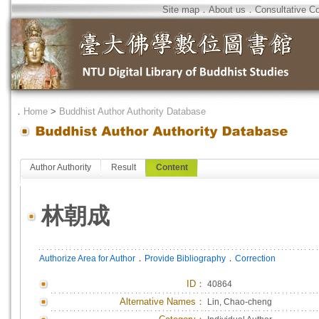
Site map
．
About us
．
Consultative C
．
Home
>
Buddhist Author Authority Database
Author Authority
Result
Content
林朝成
．
．
Authorize Area for Author
Provide Bibliography
Correction
ID
：
40864
Alternative Names：
Lin, Chao-cheng