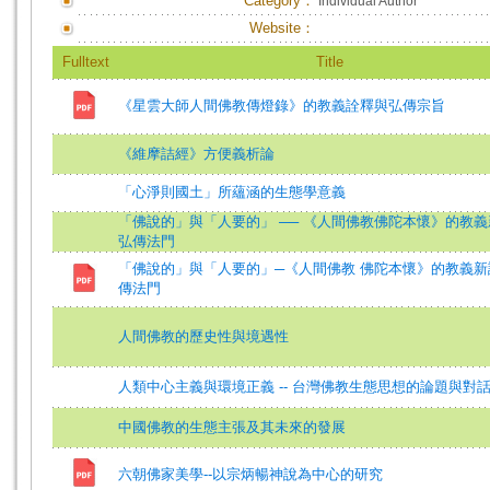
Category：
Individual Author
Website：
Fulltext
Title
《星雲大師人間佛教傳燈錄》的教義詮釋與弘傳宗旨
《維摩詰經》方便義析論
「心淨則國土」所蘊涵的生態學意義
「佛說的」與「人要的」 ── 《人間佛教佛陀本懷》的教
弘傳法門
「佛說的」與「人要的」─《人間佛教 佛陀本懷》的教義新
傳法門
人間佛教的歷史性與境遇性
人類中心主義與環境正義 -- 台灣佛教生態思想的論題與對
中國佛教的生態主張及其未來的發展
六朝佛家美學--以宗炳暢神說為中心的研究