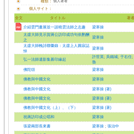
種類：
個人著者
個人サイト：
全文
タイトル
著
介紹雲門畫展並一談曉雲法師之志趣
梁寒操
太虛大師見示賀蔣公訪印成功句依酌酬
梁寒操
之
太虛大師輓詩聯彙錄：太虛上人圓寂誌
梁寒操
悼
許世英
;
吳鐵城
;
于右任
弘一法師遺影集募印緣起
魯
佛陀頌
梁寒操
佛教與中國文化
梁寒操
佛教與中國文化
梁寒操 (著)
佛教與中國文化
梁寒操 (著)
佛教與中國文化（上）、（下）
梁寒操 (著)
祝蔣訪印成公唱和
梁寒操
張梁兩部長來書
梁寒操
;
張治中