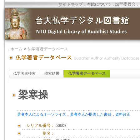
サイトマップ
．
本館について
．
諮問委員会
．
．
ホーム
>
仏学著者データベース
仏学著者検索
検索結果
仏学著者データベース
梁寒操
．
．
著者本人によるオーソライズ
著者本人が提供した書目
資料改正
シリアル番号：
50003
別名：