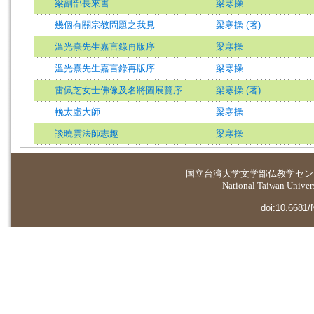
梁副部長來書
梁寒操
幾個有關宗教問題之我見
梁寒操 (著)
溫光熹先生嘉言錄再版序
梁寒操
溫光熹先生嘉言錄再版序
梁寒操
雷佩芝女士佛像及名將圖展覽序
梁寒操 (著)
輓太虛大師
梁寒操
談曉雲法師志趣
梁寒操
国立台湾大学
文学部仏教学セン
National Taiwan Universi
doi:10.6681