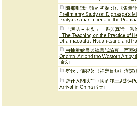
陳那唯識理論的初探 : 以《集量論Pr
Prelimianry Study on Dignaaga's M
Pratyak.sapariccheda of the Pram
「護法 -- 玄奘」一系與真諦
=The Teaching on the Practice of H
Dharmapaala / Hsuan-tsang and Par
由抽象繪畫與禪畫試論東、西藝術的差異=A St
Oriental Art and the Western Art by 
[
全文
]
努欽．佛智著《禪定目炬》漢譯(
羅什入關以前中國的淨土思想=Pure Land 
Arrival in China
[
全文
]