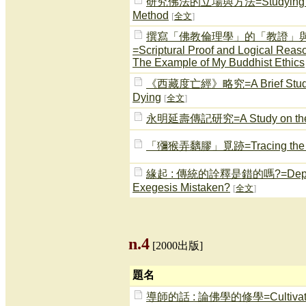
研究佛法的立場與方法=Studying Buddha
Method
[
全文
]
撰寫「佛教倫理學」的「教證」與
=Scriptural Proof and Logical Reaso
The Example of My Buddhist Ethics
《西藏度亡經》略究=A Brief Study on 
Dying
[
全文
]
永明延壽傳記研究=A Study on the Bi
「獼猴弄黐膠」覓跡=Tracing the Mon
緣起 : 傳統的詮釋是錯的嗎?=Dependent 
Exegesis Mistaken?
[
全文
]
n.4
[2000出版]
題名
導師的話 : 論佛學的修學=Cultivating 