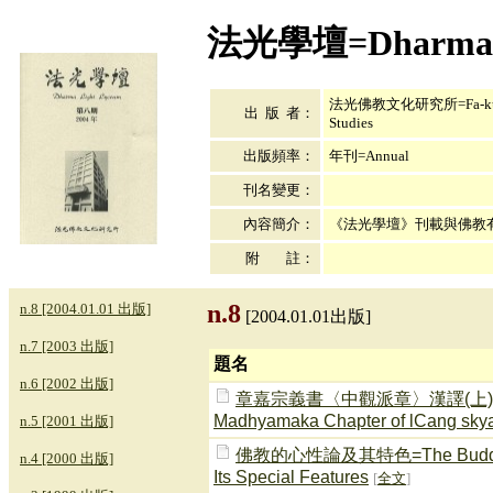
法光學壇=Dharma L
法光佛教文化研究所=Fa-kuang I
出 版 者：
Studies
出版頻率：
年刊=Annual
刊名變更：
內容簡介：
《法光學壇》刊載與佛教
附 註：
n.8
n.8 [2004.01.01 出版]
[2004.01.01出版]
n.7 [2003 出版]
題名
n.6 [2002 出版]
章嘉宗義書〈中觀派章〉漢譯(上)=A Chines
Madhyamaka Chapter of lCang skya
n.5 [2001 出版]
佛教的心性論及其特色=The Buddhist Th
n.4 [2000 出版]
Its Special Features
[
全文
]