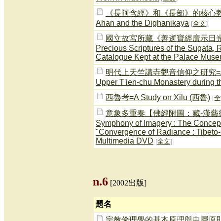
《長阿含經》和《長部》的核心教導=The C
Ahan and the Dighanikaya
[
全文
]
國立故宮所藏《善逝寶經廣示日光目錄》述要
Precious Scriptures of the Sugata, 
Catalogue Kept at the Palace Muse
明代上天竺講寺觀音信仰之研究=A Study o
Upper T'ien-chu Monastery during 
西魯考=A Study on Xilu (西魯)
[
全
意象多重奏【佛經附圖：藏-漢藝
Symphony of Imagery : The Concept
"Convergence of Radiance : Tibeto-C
Multimedia DVD
[
全文
]
n.6
[2002出版]
題名
宗教倫理學的基本原理與中層原則