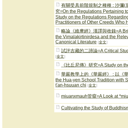
有關受具前階規制之種種 : 沙彌
究=On the Regulations Pertaining to
Study on the Regulations Regardin
Practitioners of Other Creeds Who H
略論《維摩經》漢譯與收錄=A Brief Study
the Vimalakirtinirdesa and the Rele
Canonical Literature
[
全文
]
試評吉藏的二諦論=A Critical Study on
[
全文
]
《比丘尼傳》研究=A Study on the B
華嚴教學上的《華嚴經》 : 以《華嚴經探
the Hua-yen School Tradition with 
t'an-hsuuan chi
[
全文
]
miuaηxmauh管窺=A Look at *mi
Cultivating the Study of B