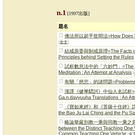
n.1
[1997出版]
題名
佛法所以超乎世間法=How Does Buddh
[
全文
]
結戒原委與制戒原理=The Facts of the 
Principles behind Setting the Rules
試析數息法中的「六妙門」=The Six Mar
Meditation : An Attempt at Analysis
[
有關「慈悲」的諸問題=Problems Rel
漢譯《健孥驃訶》中仙人名試析=The.R.s
Ga.n.davyuuha Translations : An Att
《寶如來經》和《菩薩十住經》譯者略考=A Sh
the Bao Ju Lai Ching and the Pu S
略論華嚴別教一乘與同教一乘之異同=A Shor
between the Distinct Teaching One 
Common Teaching One Vehicle
[
全