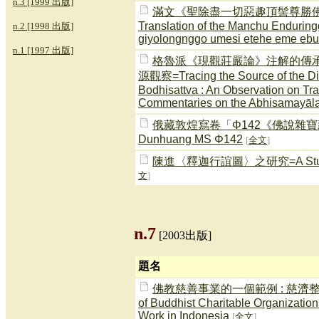
n.3 [1999 出版]
滿文《聖除盡一切惡趣頂髻尊勝佛母
Translation of the Manchu Enduringg
n.2 [1998 出版]
giyolongnggo umesi etehe eme ebun
n.1 [1997 出版]
格魯派《現觀莊嚴論》注解的傳承
源觀察=Tracing the Source of the Dis
Bodhisattva : An Observation on Tra
Commentaries on the Abhisamayāl
俄藏敦煌寫卷「Φ142《佛說雜寶藏經》」
Dunhuang MS Φ142
[
全文
]
陳進〈釋迦行誼圖〉之研究=A Study of 
文
]
n.7
[2003出版]
題名
佛教慈善事業的一個範例 : 慈濟整
of Buddhist Charitable Organization
Work in Indonesia
[
全文
]