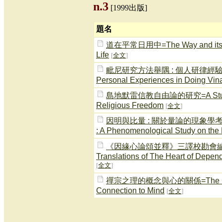
n.3
[1999出版]
題名
道在平常日用中=The Way and its Appli
Life
[
全文
]
毗尼研究方法舉隅 : 個人研律經驗談=How
Personal Experiences in Doing Vi
島地默雷信教自由論的研究=A Study on 
Religious Freedom
[
全文
]
因明與比量 : 關於量論的現象學考察=Het
: A Phenomenological Study on the 
《因緣心論頌並釋》三譯校勘會編=A Critic
Translations of The Heart of Depe
[
全文
]
禪宗之理的概念與心的關係=The Chan Sc
Connection to Mind
[
全文
]