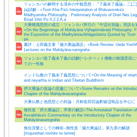
ツォンカパの解明する清弁の中観思想 - 『了義未了義論』二(二)(2
(a)試解 - =Tsoṅ Kha Pa's Interpretation of Bhāvaviveka's
Mādhyamika Philosophy : Preliminary Analysis of Draṅ Ṅes Le
Bśad Sñiṅ Po II,2.2,A,a
大乗唯識思想の成立：ツォンカパ所引の『中辺分別論』所説を
=On the Beginnings of Mahāyāna Vijñaptimātratā Philosophy: 
the Exposition of the Madhyāntavibhāgaśāstra Quoted by Tsoṅ
pa
書評：上田義文著『攝大乗論講読』=Book Review: Ueda Yoshifu
Lectures on the Mahāyāna-saṃgraha
ツォンカパ造了義未了義の試解(一)--チベット佛教の唯識受容に
ての一性格
インド仏教の了義未了義思想について=On the Meaning of nitart
and neyartha in Indian and Tibetan Buddhism
摂大乗論の造論の意趣について=Some Remarks on the Introduct
Chapter of the Mahāyānasaṃgraha
大乗仏教と他思想との対論：月称造四百論釈破辺執品を中心に
無性造「摂大乗論註」序章の解読=The Annotated Translation of
Asvabhāva's Commentary on the Introductory Chapter of the
Mahāyānasaṃgraha
無住涅槃としての轉依--無性造「攝大乘論註」第九章の解讀
[mujunehan toshite no tenne]