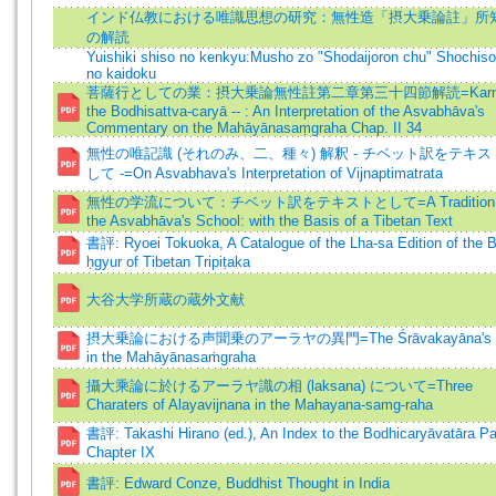
インド仏教における唯識思想の研究：無性造「摂大乗論註」所
の解読
Yuishiki shiso no kenkyu:Musho zo "Shodaijoron chu" Shochis
no kaidoku
菩薩行としての業：摂大乗論無性註第二章第三十四節解読=Karma
the Bodhisattva-caryā -- : An Interpretation of the Asvabhāva's
Commentary on the Mahāyānasaṃgraha Chap. II 34
無性の唯記識 (それのみ、二、種々) 解釈 - チベット訳をテキス
して -=On Asvabhava's Interpretation of Vijnaptimatrata
無性の学流について：チベット訳をテキストとして=A Tradition 
the Asvabhāva's School: with the Basis of a Tibetan Text
書評: Ryoei Tokuoka, A Catalogue of the Lha-sa Edition of the 
ḥgyur of Tibetan Tripiṭaka
大谷大学所蔵の蔵外文献
摂大乗論における声聞乗のアーラヤの異門=The Śrāvakayāna's Ā
in the Mahāyānasaṁgraha
攝大乘論に於けるアーラヤ識の相 (laksana) について=Three
Charaters of Alayavijnana in the Mahayana-samg-raha
書評: Takashi Hirano (ed.), An Index to the Bodhicaryāvatāra Paṅ
Chapter IX
書評: Edward Conze, Buddhist Thought in India