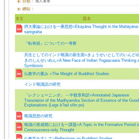
分類：
個人著者
網站：
全文
題名
摂大乗論における一乗思想=Ekayāna Thought in the Mahāyāna-
saṃgraha
『転有経』についての一考察
共生としてのインド唯識の新生面=きょうせいとしてのいんど
きのしんせいめん=A New Face of Indian Yogaacaara Thinking a
Symbiosis
仏教学の重み =The Weight of Buddhist Studies
インド唯識説の研究
「レクシェーニンポ」 -- 中観章和訳=Annotated Japanese
Translation of the Madhyamika Section of Essence of the Good
Explanations (Legs b?ad sñin po)
唯識思想の研究
唯識の形成期における一課題=A Topic in the Formative Period o
Consiousness-only Thought
仏教学を志して=Reflections on Buddhist Studies