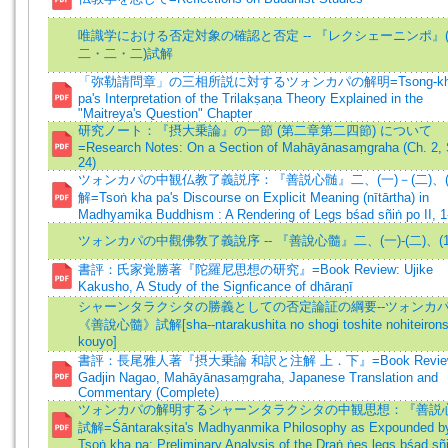
唯識学における否定対象の確認と否定 -- 『レクシェーニンポ』
二・二・二)試解
「弥勒請問章」の三相所説に対するツォンカパの解明=Tsong-kh
pa's Interpretation of the Trilakṣaṇa Theory Explained in the
"Maitreya's Question" Chapter
研究ノート：『摂大乗論』の一節 (第二章第二四節) について
=Research Notes: On a Section of Mahāyānasaṃgraha (Ch. 2, 
24)
ツォンカパの中観仏教了義説序：『善説心髄』二、(一)－(二)、(
解=Tsoṅ kha pa's Discourse on Explicit Meaning (nītārtha) in
Madhyamika Buddhism : A Rendering of Legs bśad sñiṅ po II, 1-
ツォンカパの中觀佛敎了義說序 -- 『善說心髓』二、(一)-(二)、(
書評：氏家覚勝著『陀羅尼思想の研究』=Book Review: Ujike
Kakusho, A Study of the Signficance of dhāraṇī
シャーンタラクシタの勝義としての否定論証の綱要--ツォンカ
《善說心髓》試解[sha--ntarakushita no shogi toshite nohiteirons
kouyo]
書評：長尾雅人著『摂大乗論 和訳と注解 上．下』=Book Revie
Gadjin Nagao, Mahāyānasaṃgraha, Japanese Translation and
Commentary (Complete)
ツォンカパの解明するシャーンタラクシタの中観思想：『善説
試解=Śāntarakṣita's Madhyanmika Philosophy as Expounded b
Tsoṅ kha pa: Preliminary Analysis of the Draṅ ṅes legs bśad sñ