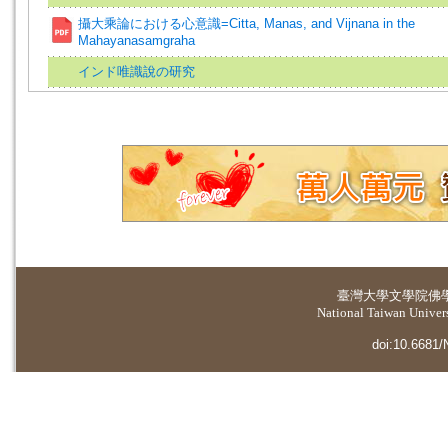
攝大乘論における心意識=Citta, Manas, and Vijnana in the
Mahayanasamgraha
インド唯識說の研究
臺灣大學
文學院佛
National Taiwan Universi
doi:10.6681