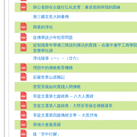
炳公老師在台建社弘化史實：兼述老師與我的因緣
唐三藏玄奘大師畫傳
商業的淨化
從佛學談少年犯罪問題
從智識青年學佛三障談到佛法的實踐 -- 在臺中逢甲工商學
普覺學社講
淨法隨筆（一）－（廿六）
理想中的佛教教育機構
莊嚴世界山居雜記
普賢菩薩如何實踐人間佛教
菩提文選第七篇經典 -- 八大人覺經
菩提文選第八篇經典：大勢至菩薩念佛圓通章
菩提文選第四篇佛經文學 -- 大意抒海
華僧大會曼荼羅
跋「空中行腳」