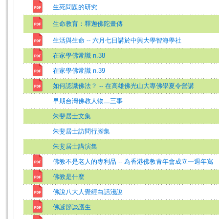
生死問題的研究
生命教育：釋迦佛陀畫傳
生活與生命 -- 六月七日講於中興大學智海學社
在家學佛常識 n.38
在家學佛常識 n.39
如何認識佛法？ -- 在高雄佛光山大專佛學夏令營講
早期台灣佛教人物二三事
朱斐居士文集
朱斐居士訪問行腳集
朱斐居士講演集
佛教不是老人的專利品 -- 為香港佛教青年會成立一週年寫
佛教是什麼
佛說八大人覺經白話淺說
佛誕節談護生