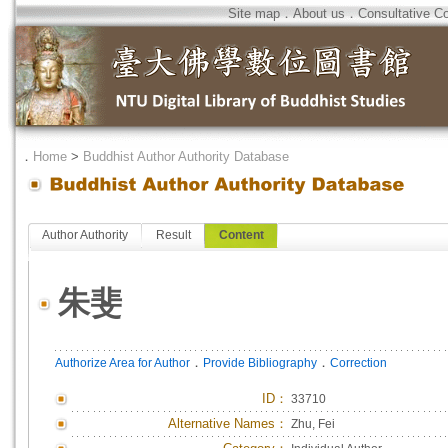
Site map
．
About us
．
Consultative C
．
Home
>
Buddhist Author Authority Database
Author Authority
Result
Content
朱斐
．
．
Authorize Area for Author
Provide Bibliography
Correction
ID
：
33710
Alternative Names：
Zhu, Fei