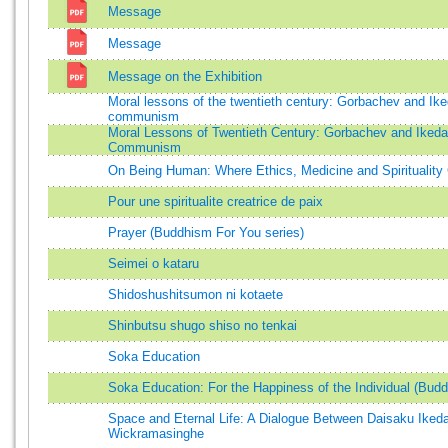
Message
Message
Message on the Exhibition
Moral lessons of the twentieth century: Gorbachev and I
communism
Moral Lessons of Twentieth Century: Gorbachev and Iked
Communism
On Being Human: Where Ethics, Medicine and Spirituality
Pour une spiritualite creatrice de paix
Prayer (Buddhism For You series)
Seimei o kataru
Shidoshushitsumon ni kotaete
Shinbutsu shugo shiso no tenkai
Soka Education
Soka Education: For the Happiness of the Individual (Bud
Space and Eternal Life: A Dialogue Between Daisaku Iked
Wickramasinghe