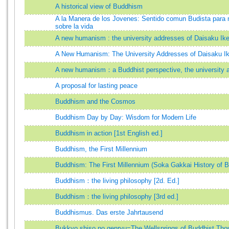
A historical view of Buddhism
A la Manera de los Jovenes: Sentido comun Budista para 
sobre la vida
A new humanism : the university addresses of Daisaku Ik
A New Humanism: The University Addresses of Daisaku I
A new humanism：a Buddhist perspective, the university 
A proposal for lasting peace
Buddhism and the Cosmos
Buddhism Day by Day: Wisdom for Modern Life
Buddhism in action [1st English ed.]
Buddhism, the First Millennium
Buddhism: The First Millennium (Soka Gakkai History of 
Buddhism：the living philosophy [2d. Ed.]
Buddhism：the living philosophy [3rd ed.]
Buddhismus. Das erste Jahrtausend
Bukkyo shiso no genryu=The Wellsprings of Buddhist Tho