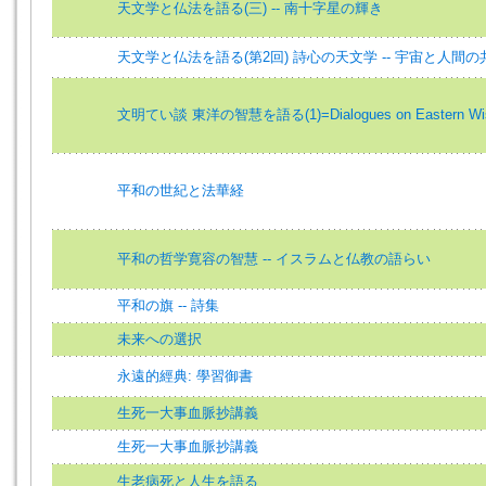
天文学と仏法を語る(三) -- 南十字星の輝き
天文学と仏法を語る(第2回) 詩心の天文学 -- 宇宙と人間の
文明てい談 東洋の智慧を語る(1)=Dialogues on Eastern Wis
平和の世紀と法華経
平和の哲学寛容の智慧 -- イスラムと仏教の語らい
平和の旗 -- 詩集
未来への選択
永遠的經典: 學習御書
生死一大事血脈抄講義
生死一大事血脈抄講義
生老病死と人生を語る