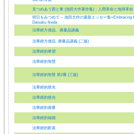
見つめあう西と東 (池田大作著作集)：人間革命と地球革命
明日をみつめて -- 池田大作の最新エッセー集=Embracing the Fu
Daisaku Ikeda
法華經方便品、壽量品講義
法華經方便品. 壽量品講義 (二版)
法華經的希望
法華經的智慧
法華經的智慧 第2冊 (三版)
法華經的慈光
法華經的慈光
法華經的壽量
法華經的福德
法華經的歡喜