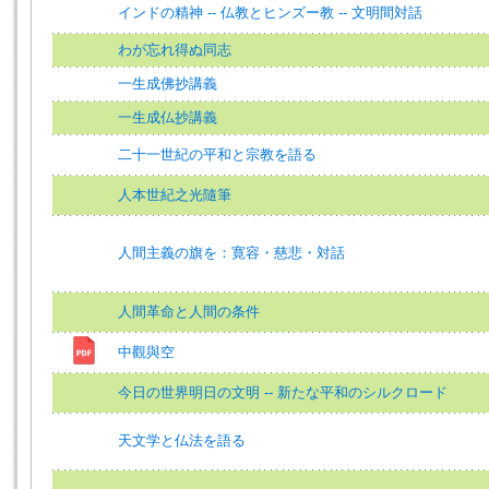
インドの精神 -- 仏教とヒンズー教 -- 文明間対話
わが忘れ得ぬ同志
一生成佛抄講義
一生成仏抄講義
二十一世紀の平和と宗教を語る
人本世紀之光隨筆
人間主義の旗を：寛容・慈悲・対話
人間革命と人間の条件
中觀與空
今日の世界明日の文明 -- 新たな平和のシルクロード
天文学と仏法を語る