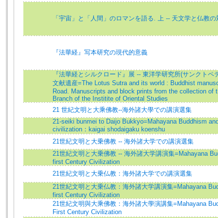
「宇宙」と「人間」のロマンを語る. 上 -- 天文学と仏教の
『法華経』写本研究の現代的意義
『法華経とシルクロード』展 -- 東洋学研究所(サンクトペ
文献遺産=The Lotus Sutra and its world : Buddhist manuscri
Road. Manuscripts and block prints from the collection of 
Branch of the Institite of Oriental Studies
21 世紀文明と大乘佛教--海外諸大學での講演選集
21-seiki bunmei to Daijo Bukkyo=Mahayana Buddhism and t
civilization：kaigai shodaigaku koenshu
21世紀文明と大乗佛教 -- 海外諸大学での講演選集
21世紀文明と大乗佛教 -- 海外諸大学講演集=Mahayana Buddhi
first Century Civilization
21世紀文明と大乗仏教：海外諸大学での講演選集
21世紀文明と大乗仏教：海外諸大学講演集=Mahayana Buddhis
first Century Civilization
21世紀文明與大乘佛教：海外諸大學演講集=Mahayana Buddhis
First Century Civilization