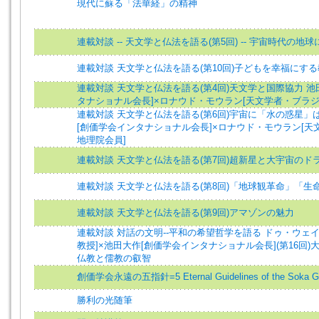
現代に蘇る「法華経」の精神
連載対談 -- 天文学と仏法を語る(第5回) -- 宇宙時代の地
連載対談 天文学と仏法を語る(第10回)子どもを幸福にす
連載対談 天文学と仏法を語る(第4回)天文学と国際協力 池
タナショナル会長]×ロナウド・モウラン[天文学者・ブラジ
連載対談 天文学と仏法を語る(第6回)宇宙に「水の惑星」
[創価学会インタナショナル会長]×ロナウド・モウラン[
地理院会員]
連載対談 天文学と仏法を語る(第7回)超新星と大宇宙のド
連載対談 天文学と仏法を語る(第8回)「地球観革命」「生
連載対談 天文学と仏法を語る(第9回)アマゾンの魅力
連載対談 対話の文明--平和の希望哲学を語る ドゥ・ウェ
教授]×池田大作[創価学会インタナショナル会長](第16回)大
仏教と儒教の叡智
創価学会永遠の五指針=5 Eternal Guidelines of the Soka G
勝利の光随筆