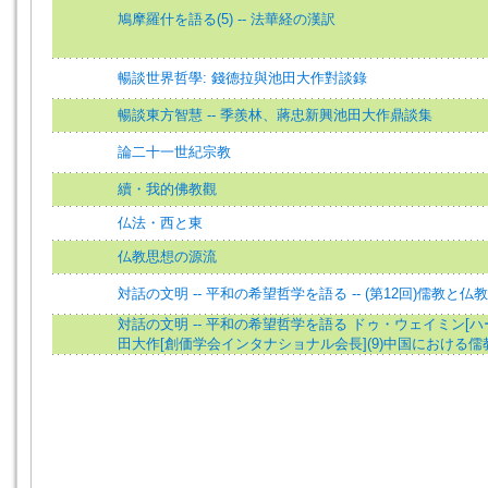
鳩摩羅什を語る(5) -- 法華経の漢訳
暢談世界哲學: 錢德拉與池田大作對談錄
暢談東方智慧 -- 季羨林、蔣忠新興池田大作鼎談集
論二十一世紀宗教
續・我的佛教觀
仏法・西と東
仏教思想の源流
対話の文明 -- 平和の希望哲学を語る -- (第12回)儒教と
対話の文明 -- 平和の希望哲学を語る ドゥ・ウェイミン[
田大作[創価学会インタナショナル会長](9)中国における