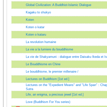
Global Civilization: A Buddhist-Islamic Dialogue
Kagaku to shukyo
Koten
Koten o katar
Koten o kataru
La revolution humaine
La vie a la lumiere du bouddhisme
La vie de Shakyamuni：dialogue entre Daisaku Ikeda et 
Le Bouddhisme en Chine
Le bouddhisme, le premier millenaire /
Lectures on Buddhism [1st ed.]
Lectures on the "Expedient Means" and "Life Span"：Chapt
Sutra
Life, an enigma, a precious jewel [1st ed.]
Love (Buddhism For You series)