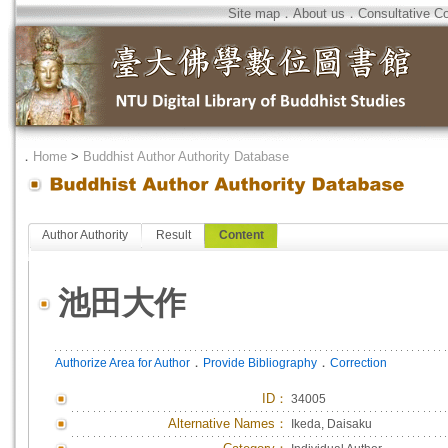
Site map
．
About us
．
Consultative C
．
Home
>
Buddhist Author Authority Database
Author Authority
Result
Content
池田大作
．
．
Authorize Area for Author
Provide Bibliography
Correction
ID
：
34005
Alternative Names：
Ikeda, Daisaku