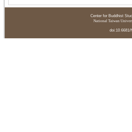
Center for Buddhist Stu
National Taiwan Universi
doi:10.6681