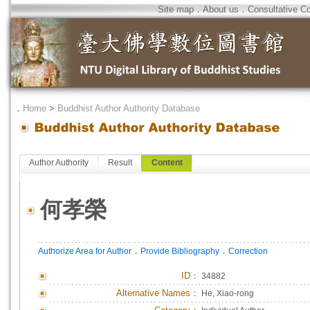
Site map
．
About us
．
Consultative C
．
Home
>
Buddhist Author Authority Database
Author Authority
Result
Content
何孝榮
．
．
Authorize Area for Author
Provide Bibliography
Correction
ID
：
34882
Alternative Names：
He, Xiao-rong