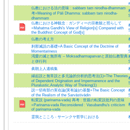
仏教における法の意味 : sabbaṃ taṃ nirodha-dhammaṃ
考=Meaning of Pāli Dhamma: sabbaṃ taṃ nirodha-
S
dhammaṃ
仏教における神観念 : ガンディーの宗教観と照らして
=Mahatma Gandhi's View of Religion[s] Compared with
S
the Buddhist Concept of God[s]
仏教の考え方
刹那滅説の基礎=A Basic Concept of the Doctrine of
Momentariness
S
渇愛の滅と無所有 -- Moksadharmaparvanと原始仏教聖典
と併行列
S
眞朗上人遺稿集
縁起説と無常説と多元論的分析的思考法(1)=The Theories
of Dependent Origination and Impermanence and the
S
Pluralustic,Analytic Way of Thinking(1)
説一切有部の実在論(実有論)の基盤=The Basic Concept
of the Realism of the Sarvāstivādin
S
転変説 (parinama-vada) 再考 : 世親の転変説批判の意味
=Parinama-vada Reconsidered : Vasubandhu's criticism
of parinama-vada
霊我とこころ - サーンクヤ哲学における