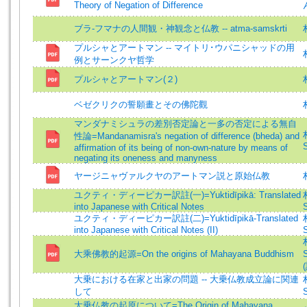
Theory of Negation of Difference
ブラ-フマナの人間観・神観念と仏教 -- atma-samskrti
プルシャとアートマン -- マイトリ･ウパニシャッドの用
例とサーンクヤ哲学
プルシャとアートマン(２)
ベゼクリクの誓願畫とその佛陀觀
マンダナミシュラの差別否定論と一多の否定による無自
性論=Mandanamisra's negation of difference (bheda) and
S
affirmation of its being of non-own-nature by means of
negating its oneness and manyness
ヤージニャヴァルクヤのアートマン説と原始仏教
ユクティ・ディーピカー訳註(一)=Yuktidīpikā: Translated
into Japanese with Critical Notes
S
ユクティ・ディーピカー訳註(二)=Yuktidīpikā-Translated
into Japanese with Critical Notes (II)
S
大乘佛教的起源=On the origins of Mahayana Buddhism
S
(
大乗における在家と出家の問題 -- 大乗仏教成立論に関連
して
S
大乗仏教の起原について=The Origin of Mahayana