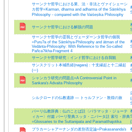
サーンクヤ哲学における業、法・非法とヴァイシェーシ
カ哲学=Karman, dharma and adharma of the Sāṃkhya
S
Philosophy－compared with the Vaiśeṣika Philosophy
サーンクヤ哲学における解脱の問題
S
サーンクヤ哲学の霊我とヴェーダーンタ哲学の個我
=Puru?a of the Sāṃkhya-Philosophy and ātman of the
Vedānta-Philosophy: With Reference to the So-called
S
Pañca?ikha-Fragment 4
サーンクヤ哲学研究：インド哲学における自我観
サンスクリット本城邑経(nagara)：十支縁起と十二縁起
(一)
S
シャンカラ研究の問題点=A Controversial Point in
Sankara's Advaita Philosophy
シルクロードの仏教遺跡 — トゥルファン・敦煌の旅
(
S
パーリ仏教辞典：仏のことば註〈パラマッタ・ジョーテ
S
ィカー〉付篇 パーリ聖典スッタ・ニパータ註 索引・辞典
=Glossaries to the Suttanipata and Paramatthajotika
プラカーシャアーナンダの差別否定論=Prakasananda's