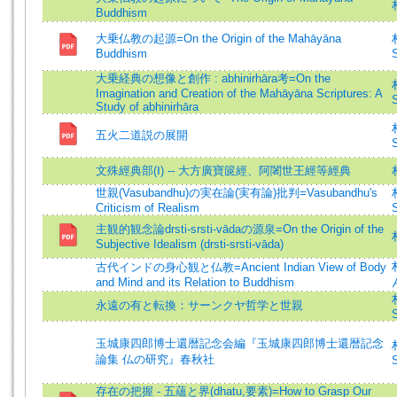
Buddhism
大乗仏教の起源=On the Origin of the Mahāyāna
Buddhism
S
大乗経典の想像と創作 : abhinirhāra考=On the
Imagination and Creation of the Mahāyāna Scriptures: A
S
Study of abhinirhāra
五火二道説の展開
S
文殊經典部(Ⅰ) -- 大方廣寶篋經、阿闍世王經等經典
世親(Vasubandhu)の実在論(実有論)批判=Vasubandhu's
Criticism of Realism
S
主観的観念論drsti-srsti-vādaの源泉=On the Origin of the
Subjective Idealism (drsti-srsti-vāda)
古代インドの身心観と仏教=Ancient Indian View of Body
and Mind and its Relation to Buddhism
永遠の有と転換：サーンクヤ哲学と世親
S
玉城康四郎博士還暦記念会編『玉城康四郎博士還暦記念
論集 仏の研究』春秋社
S
存在の把握 - 五蘊と界(dhatu,要素)=How to Grasp Our