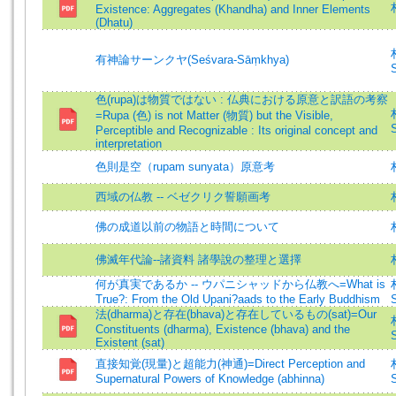
Existence: Aggregates (Khandha) and Inner Elements
(Dhatu)
有神論サーンクヤ(Seśvara-Sāṃkhya)
S
色(rupa)は物質ではない : 仏典における原意と訳語の考察
=Rupa (色) is not Matter (物質) but the Visible,
S
Perceptible and Recognizable : Its original concept and
interpretation
色則是空（rupam sunyata）原意考
西域の仏教 -- ベゼクリク誓願画考
佛の成道以前の物語と時間について
佛滅年代論--諸資料 諸學說の整理と選擇
何が真実であるか -- ウパニシャッドから仏教へ=What is
True?: From the Old Upani?aads to the Early Buddhism
S
法(dharma)と存在(bhava)と存在しているもの(sat)=Our
Constituents (dharma), Existence (bhava) and the
S
Existent (sat)
直接知覚(現量)と超能力(神通)=Direct Perception and
Supernatural Powers of Knowledge (abhinna)
S