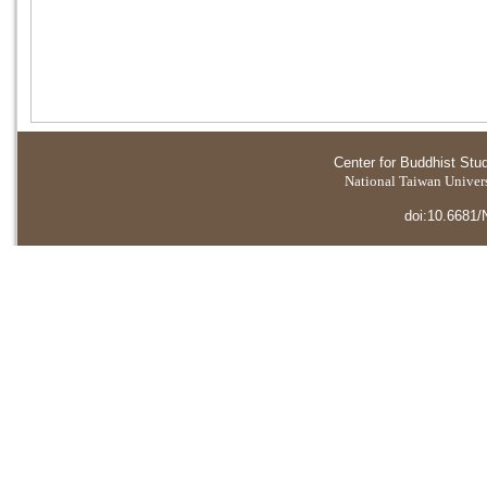
Center for Buddhist Stu
National Taiwan Universi
doi:10.6681