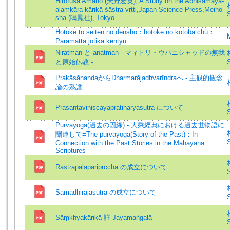
Hirofusa Amano (天野宏英), A Study on the Abhisamaya-
alaṃkāra-kārikā-śāstra-vṛtti,Japan Science Press,Meiho-
S
sha (鳴鳳社), Tokyo
Hotoke to seiten no densho：hotoke no kotoba chu：
Paramatta jotika kentyu
Niratman と anatman - マィトリ・ウパニシャッドの無我
と原始仏教 -
S
PrakāsānandaからDharmarājadhvarīndraへ - 主観的観念
論の系譜
Prasantaviniscayapratiharyasutra について
S
Purvayoga(過去の因緣) - 大乘經典における過去世物語に
關連して=The purvayoga(Story of the Past)：In
S
Connection with the Past Stories in the Mahayana
Scriptures
Rastrapalapariprccha の成立について
S
Samadhirajasutra の成立について
S
Sāṃkhyakārikā 註 Jayamaṅgalā
S