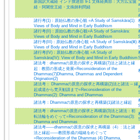
新国訳大蔵経 インド撰述部 9-1 文殊経典部：大方広宝篋
a
経・阿闍世王経・文殊師利問経
諸行考(1)：原始仏教の身心観 =A Study of Samskāra(1):
Views of Body and Mind in Early Buddhism
S
諸行考(II)：原始仏教の身心観=A Study of Samskāra:
Views of Body and Mind in Early Buddhism
S
諸行考(III)：原始仏教の身心観 =A Study of Samskāra(Ⅲ):
Views of Body and Mind in Early Buddhism
S
諸行考(IV)：原始仏教の身心観 =A Study of
Samskāra(IV): View of Body and Mind in Early Buddhism
S
諸法考 : dhammaの原意の探求と再構築(7)法と諸法と縁
起 : 教団の形成と発展=Reconsideration of the
Dhammas(7)Dhamma, Dhammas and Dependent
Origination(2)
諸法考： Dhammaの原意の探求と再構築(2)法と諸法 -- 縁
起成道から梵天勧請まで=Reconsideration of the
S
Dhammas(2): Dhamma and Dhammas
諸法考：Dhammaの原意の探求と再構築(1)諸法と縁起
S
諸法考：dhammaの原意の探求と再構築(3)法と諸法：初
転法輪をめぐって=Reconsideration of the Dhammas(3):
S
Dhamma and Dhammas
諸法考――dhammaの原意の探求と再構築（4）: 法と諸
法と縁起――教団形成の端緒をめぐって
S
=Reconsideration of the Dhammas (4) Dhamma,