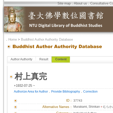
Site map
．
About us
．
Consultative C
．
Home
>
Buddhist Author Authority Database
Author Authority
Result
Content
村上真完
+1932-07-25 ~
．
．
Authorize Area for Author
Provide Bibliography
Correction
ID
：
37743
Alternative Names：
Murakami, Shinkan
=
むらか