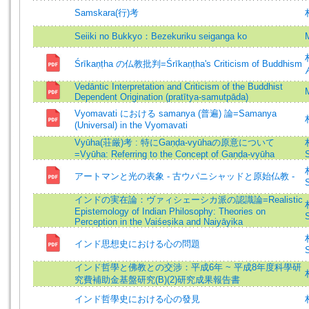
Samskara(行)考
Seiiki no Bukkyo：Bezekuriku seiganga ko
Śrīkaṇṭha の仏教批判=Śrīkaṇṭha's Criticism of Buddhism
Vedāntic Interpretation and Criticism of the Buddhist
Dependent Origination (pratītya-samutpāda)
Vyomavati における samanya (普遍) 論=Samanya
(Universal) in the Vyomavati
Vyūha(荘厳)考 : 特にGaṇḍa-vyūhaの原意について
=Vyūha: Referring to the Concept of Gaṇḍa-vyūha
S
アートマンと光の表象 - 古ウパニシャッドと原始仏教 -
S
インドの実在論：ヴァィシェーシカ派の認識論=Realistic
Epistemology of Indian Philosophy: Theories on
S
Perception in the Vaiśeṣika and Naiyāyika
インド思想史における心の問題
S
インド哲學と佛教との交涉：平成6年 ~ 平成8年度科學研
究費補助金基盤研究(B)(2)研究成果報告書
インド哲學史における心の發見