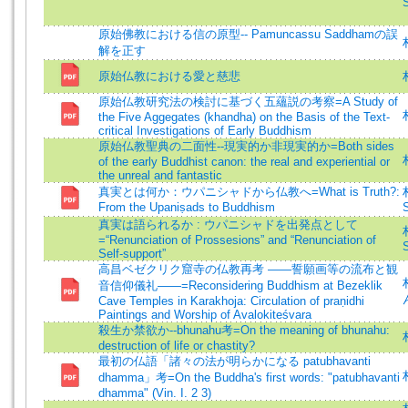
S
原始佛教における信の原型-- Pamuncassu Saddhamの誤
解を正す
原始仏教における愛と慈悲
原始仏教研究法の検討に基づく五蘊説の考察=A Study of
the Five Aggegates (khandha) on the Basis of the Text-
critical Investigations of Early Buddhism
原始仏教聖典の二面性--現実的か非現実的か=Both sides
of the early Buddhist canon: the real and experiential or
the unreal and fantastic
真実とは何か：ウパニシャドから仏教へ=What is Truth?:
From the Upaniṣads to Buddhism
S
真実は語られるか : ウパニシャドを出発点として
=“Renunciation of Prossesions” and “Renunciation of
S
Self-support”
高昌ベゼクリク窟寺の仏教再考 ――誓願画等の流布と観
音信仰儀礼――=Reconsidering Buddhism at Bezeklik
Cave Temples in Karakhoja: Circulation of praṇidhi
Paintings and Worship of Avalokiteśvara
殺生か禁欲か--bhunahu考=On the meaning of bhunahu:
destruction of life or chastity?
最初の仏語「諸々の法が明らかになる patubhavanti
dhamma」考=On the Buddha's first words: "patubhavanti
dhamma" (Vin. I. 2 3)