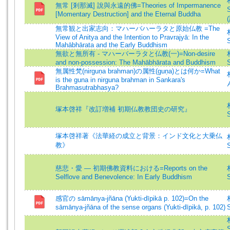
無常 [剎那滅] 說與永遠的佛=Theories of Impermanence
S
[Momentary Destruction] and the Eternal Buddha
(
無常観と出家志向：マハーバハーラタと原始仏教 =The
View of Anitya and the Intention to Pravrajyā: In the
S
Mahābhārata and the Early Buddhism
無欲と無所有 - マハーバーラタと仏教(一)=Non-desire
and non-possession: The Mahābhārata and Buddhism
S
無属性梵(nirguṇa brahman)の属性(guṇa)とは何か=What
is the guna in nirguna brahman in Sankara's
Brahmasutrabhasya?
塚本啓祥『改訂増補 初期仏教教団史の研究』
S
塚本啓祥著《法華経の成立と背景：インド文化と大乗仏
教》
S
慈悲・愛 — 初期佛教資料における=Reports on the
Selflove and Benevolence: In Early Buddhism
S
感官の sāmānya-jñāna (Yukti-dīpikā p. 102)=On the
sāmānya-jñāna of the sense organs (Yukti-dīpikā, p. 102)
S