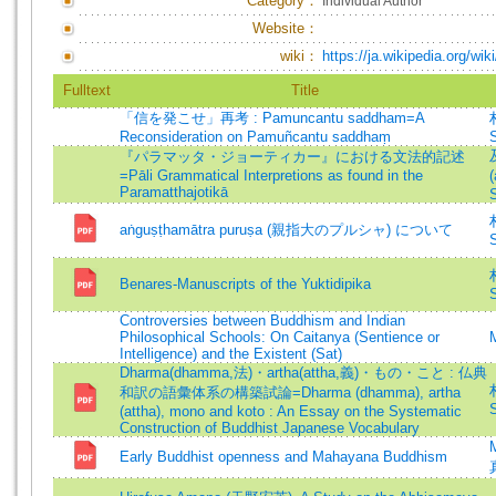
Category：
Individual Author
Website：
wiki：
https://ja.wikipedia.org/
Fulltext
Title
「信を発こせ」再考 : Pamuncantu saddham=A
Reconsideration on Pamuñcantu saddhaṃ
S
『パラマッタ・ジョーティカー』における文法的記述
=Pāli Grammatical Interpretions as found in the
(
Paramatthajotikā
S
aṅguṣṭhamātra puruṣa (親指大のプルシャ) について
S
Benares-Manuscripts of the Yuktidipika
S
Controversies between Buddhism and Indian
Philosophical Schools: On Caitanya (Sentience or
Intelligence) and the Existent (Sat)
Dharma(dhamma,法)・artha(attha,義)・もの・こと : 仏典
和訳の語彙体系の構築試論=Dharma (dhamma), artha
S
(attha), mono and koto : An Essay on the Systematic
Construction of Buddhist Japanese Vocabulary
Early Buddhist openness and Mahayana Buddhism