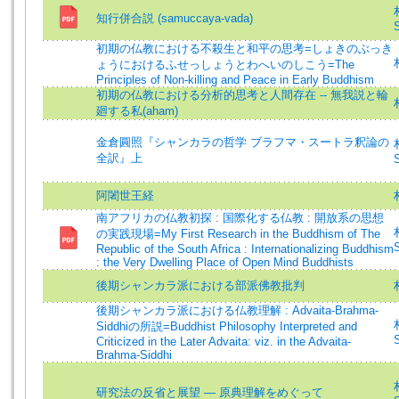
知行併合説 (samuccaya-vada)
S
初期の仏教における不殺生と和平の思考=しょきのぶっき
ょうにおけるふせっしょうとわへいのしこう=The
Principles of Non-killing and Peace in Early Buddhism
初期の仏教における分析的思考と人間存在 -- 無我説と輪
廻する私(aham)
金倉圓照『シャンカラの哲学 ブラフマ・スートラ釈論の
全訳』上
S
阿闍世王経
南アフリカの仏教初探 : 国際化する仏教 : 開放系の思想
の実践現場=My First Research in the Buddhism of The
S
Republic of the South Africa : Internationalizing Buddhism
: the Very Dwelling Place of Open Mind Buddhists
後期シャンカラ派における部派佛教批判
後期シャンカラ派における仏教理解 : Advaita-Brahma-
Siddhiの所説=Buddhist Philosophy Interpreted and
S
Criticized in the Later Advaita: viz. in the Advaita-
Brahma-Siddhi
研究法の反省と展望 — 原典理解をめぐって