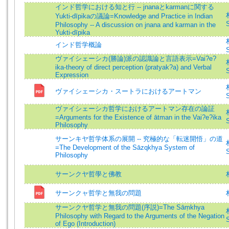
インド哲学における知と行 -- jnanaとkarmanに関する
Yukti-dīpikaの議論=Knowledge and Practice in Indian
S
Philosophy -- A discussion on jnana and karman in the
Yukti-dīpika
インド哲学概論
S
ヴァイシェーシカ(勝論)派の認識論と言語表示=Vai?e?
ika-theory of direct perception (pratyak?a) and Verbal
S
Expression
ヴァイシェーシカ・スートラにおけるアートマン
S
ヴァイシェーシカ哲学におけるアートマン存在の論証
=Arguments for the Existence of ātman in the Vai?e?ika
S
Philosophy
サーンキヤ哲学体系の展開 -- 究極的な「転迷開悟」の道
=The Development of the Sāzqkhya System of
S
Philosophy
サーンクヤ哲學と佛教
サーンクャ哲学と無我の問題
サーンクヤ哲学と無我の問題(序説)=The Sāṃkhya
Philosophy with Regard to the Arguments of the Negation
S
of Ego (Introduction)