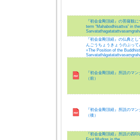
『初会金剛頂経』の菩薩観につい
term “Mahabodhisattva” in the
Sarvatathagatatattvasamgrah
『初会金剛頂経』の仏典とし
んごうちょうきょうのぶって
=The Position of the Buddhist
Sarvatathāgatatattvasaṃgrah
『初会金剛頂経』所説のマン
（前）
『初会金剛頂経』所説のマン
（後）
『初会金剛頂経』所説の四印につ
Four Mudras in the