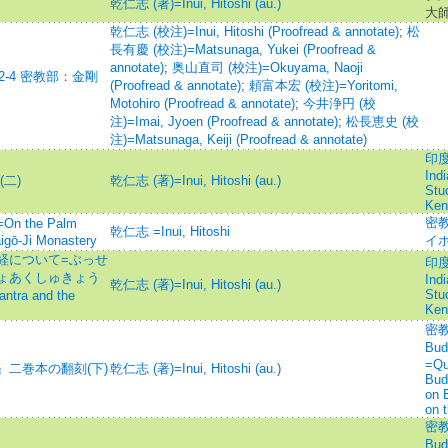
乾仁志 (著)=Inui, Hitoshi (au.)
大
乾仁志 (校注)=Inui, Hitoshi (Proofread & annotate)
;
松
長有慶 (校注)=Matsunaga, Yukei (Proofread &
annotate)
;
奥山直司 (校注)=Okuyama, Naoji
-4 密教部：金剛
(Proofread & annotate)
;
頼富本宏 (校注)=Yoritomi,
Motohiro (Proofread & annotate)
;
今井浄円 (校
注)=Imai, Jyoen (Proofread & annotate)
;
松長恵史 (校
注)=Matsunaga, Keiji (Proofread & annotate)
印度
Ind
二)
乾仁志 (著)=Inui, Hitoshi (au.)
Stu
Ken
密
the Palm
乾仁志 =Inui, Hitoshi
igō-Ji Monastery
イ
経について=ぶっせ
印度
ょあくしゅきょう
Ind
乾仁志 (著)=Inui, Hitoshi (au.)
Stu
tra and the
Ken
密教文
Bu
=Qua
二巻本の翻刻(下)
乾仁志 (著)=Inui, Hitoshi (au.)
Bud
on 
on 
密教文
Bu