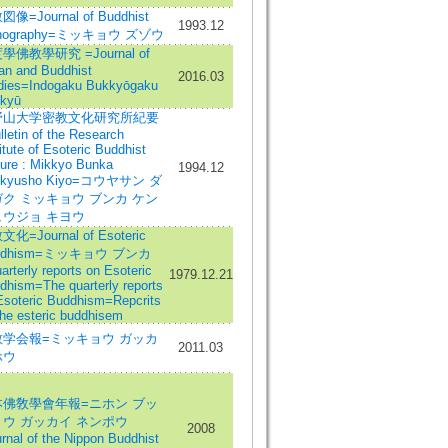
像=Journal of Buddhist
1993.12
onography=ミッキョウ ズゾウ
學佛教學研究 =Journal of
ian and Buddhist
2016.03
dies=Indogaku Bukkyōgaku
kyū
野山大学密教文化研究所紀要
lletin of the Research
itute of Esoteric Buddhist
ture : Mikkyo Bunka
1994.12
nkyusho Kiyo=コウヤサン ダ
ク ミッキョウ ブンカ ケン
ュウジョ キヨウ
化=Journal of Esoteric
ddhism=ミッキョウ ブンカ
rterly reports on Esoteric
1979.12.21
dhism=The quarterly reports
Esoteric Buddhism=Repcrits
the esteric buddhisem
教学会報=ミッキョウ ガッカ
2011.03
ホウ
本佛敎學會年報=ニホン ブッ
ウ ガッカイ ネンポウ
2008
rnal of the Nippon Buddhist