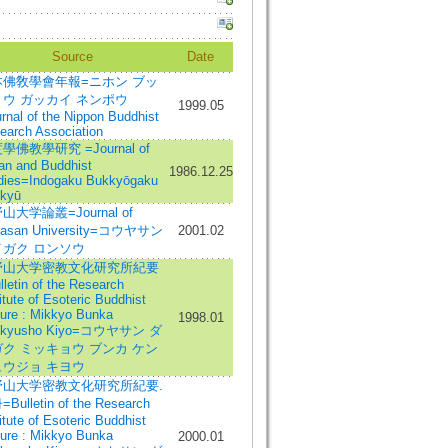
Source
Date
本佛敎學會年報=ニホン ブッ
ウ ガッカイ ネンポウ
1999.05
rnal of the Nippon Buddhist
earch Association
學佛教學研究 =Journal of
ian and Buddhist
1986.12.25
dies=Indogaku Bukkyōgaku
kyū
山大学論叢=Journal of
asan University=コウヤサン
2001.02
イガク ロンソウ
野山大学密教文化研究所紀要
lletin of the Research
itute of Esoteric Buddhist
ture : Mikkyo Bunka
1998.01
nkyusho Kiyo=コウヤサン ダ
ク ミッキョウ ブンカ ケン
ュウジョ キヨウ
野山大学密教文化研究所紀要.
Bulletin of the Research
itute of Esoteric Buddhist
ture : Mikkyo Bunka
2000.01