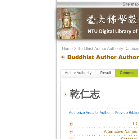
Site map
．
Home
>
Buddhist Author Authority Databa
Author Authority
Result
Content
乾仁志
．
Authorize Area for Author
Provide Bibli
ID
Alternative Names