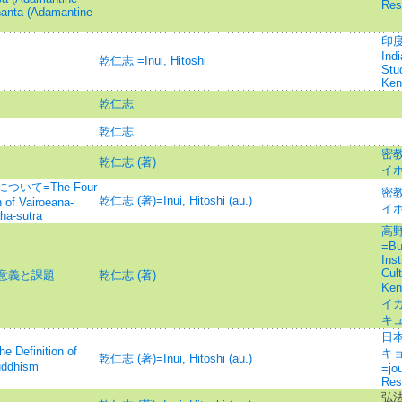
Res
ghanta (Adamantine
印度
Ind
乾仁志 =Inui, Hitoshi
Stu
Ken
乾仁志
乾仁志
密
乾仁志 (著)
イ
て=The Four
密
乾仁志 (著)=Inui, Hitoshi (au.)
 of Vairoeana-
イ
ha-sutra
高
=Bu
Inst
Cul
意義と課題
乾仁志 (著)
Ke
イガ
キ
日
inition of
キョ
乾仁志 (著)=Inui, Hitoshi (au.)
uddhism
=jou
Res
弘法