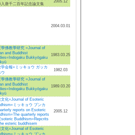
2005.12
師入唐千二百年記念論文集
2004.03.01
學佛教學研究 =Journal of
ian and Buddhist
1983.03.25
dies=Indogaku Bukkyōgaku
kyū
教学会報=ミッキョウ ガッカ
1982.03
ホウ
學佛教學研究 =Journal of
ian and Buddhist
1989.03.20
dies=Indogaku Bukkyōgaku
kyū
化=Journal of Esoteric
ddhism=ミッキョウ ブンカ
rterly reports on Esoteric
2005.12
dhism=The quarterly reports
Esoteric Buddhism=Repcrits
the esteric buddhisem
化=Journal of Esoteric
ddhism=ミッキョウ ブンカ