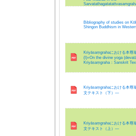
Sarvatathagatatattvasamgrah
Bibliography of studies on Kō
Shingon Buddhism in Wester
Kriyāsaṃgrahaにおける本
(I)=On the divine yoga (devat
Kriyāsaṃgraha：Sanskrit Text
Kriyāsaṃgrahaにおける
文テキスト（下）―
Kriyāsaṃgrahaにおける
文テキスト（上）―