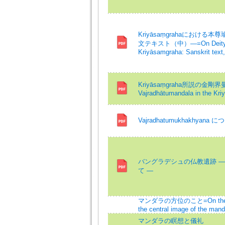
Kriyāsaṃgrahaにおける
文テキスト（中）―=On Deity Yo
Kriyāsamgraha: Sanskrit text,p
Kriyāsaṃgraha所説の金剛界曼
Vajradhātumandala in the Kr
Vajradhatumukhakhyana 
バングラデシュの仏教遺跡 —
て —
マンダラの方位のこと=On the dir
the central image of the mand
マンダラの瞑想と儀礼