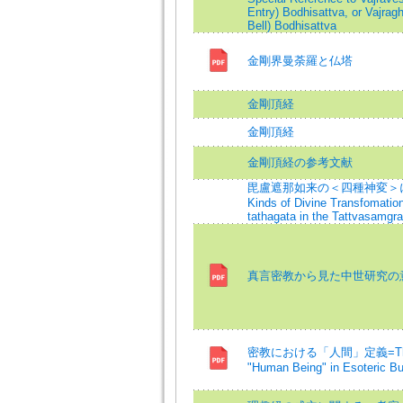
Entry) Bodhisattva, or Vajra
Bell) Bodhisattva
金剛界曼荼羅と仏塔
金剛頂経
金剛頂経
金剛頂経の参考文献
毘盧遮那如来の＜四種神変＞につい
Kinds of Divine Transfomation
tathagata in the Tattvasamgra
真言密教から見た中世研究の
密教における「人間」定義=The Def
"Human Being" in Esoteric B