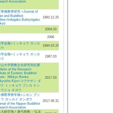
earch Association
學佛教學研究 =Journal of
ian and Buddhist
1993.12.25
dies=Indogaku Bukkyōgaku
kyū
2004.03
2006
教学会報=ミッキョウ ガッカ
1994.03.20
ホウ
教学会報=ミッキョウ ガッカ
1987.03
ホウ
野山大学密教文化研究所紀要
lletin of the Research
itute of Esoteric Buddhist
ture : Mikkyo Bunka
2017.03
nkyusho Kiyo=コウヤサン ダ
ク ミッキョウ ブンカ ケン
ュウジョ キヨウ
本佛敎學會年報=ニホン ブッ
ウ ガッカイ ネンポウ
2017.08.31
rnal of the Nippon Buddhist
earch Association
大師空海と唐代密教 -- 弘法