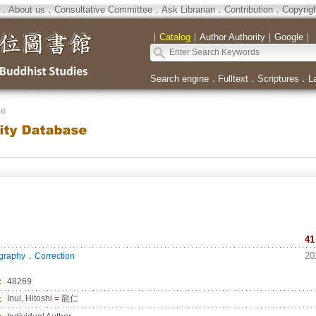
．
About us
．
Consultative Committee
．
Ask Librarian
．
Contribution
．
Copyrig
｜
Catalog
｜
Author Authority
｜
Google
｜
Search engine
．
Fulltext
．
Scriptures
．
L
se
41
．
20
ography
Correction
：
48269
：
Inui, Hitoshi
=
龍仁