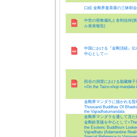
口絵 金剛界曼荼羅の三昧耶
中世の密教儀礼と舎利信仰(第
ル発表報告)
中国における『金剛頂経』伝
中心として―
田谷の洞窟における胎藏種子
=On the Taizo-shuji-maṇḍala 
金剛界マンダラに描かれる賢劫
Thousand Buddhas Of Bhadrak
the Vajradhatumandala
金剛界マンダラを通して見た密教
金剛鈴菩薩を中心として=The Chara
the Esoteric Buddhism Looke
Vajradhatu (Adamantine Real
Special Reference to Vajrave