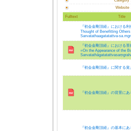
Category
Website
Fulltext
Title
『初会金剛頂経』における利他
Thought of Benefitting Others 
Sarvatathaagatatattva-sa.mgr
『初会金剛頂経』における菩
=On the Appearance of the Bo
Sarvatathāgatatattvasaṃgrah
『初会金剛頂経』に関する覚
『初会金剛頂経』の背景にあ
『初会金剛頂経』の基本にあ