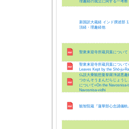
理趣経の成立に関する一考察
新国訳大蔵経 インド撰述部 12
頂経・理趣経他
聖衆来迎寺所蔵貝葉について (
聖衆来迎寺所蔵貝葉について=On 
Leaves Kept by the Shō-ju-Ra
仏説大乗観想曼拏羅浄諸悪趣
つかんそうまんだらじょうし
について=On the Navosnisa-tan
Navosnisa-vidhi
観智院蔵『蓮華部心念誦儀軌』