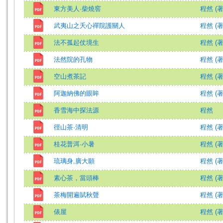
東方美人·柴燒窖
程然 (著
武夷山之夭心禪院護關人
程然 (著
法不孤起仗境生
程然 (著
法然院的孔物
程然 (著
空山煮茶記
程然 (著
阿迦納佛的眼眸
程然 (著
香雪海中探法源
程然
徑山茶·清明
程然 (著
桂花普洱·小暑
程然 (著
琉璃身,廣大願
程然 (著
素心茶，當頭棒
程然 (著
茶梅開遍賦秋聲
程然 (著
俵屋
程然 (著