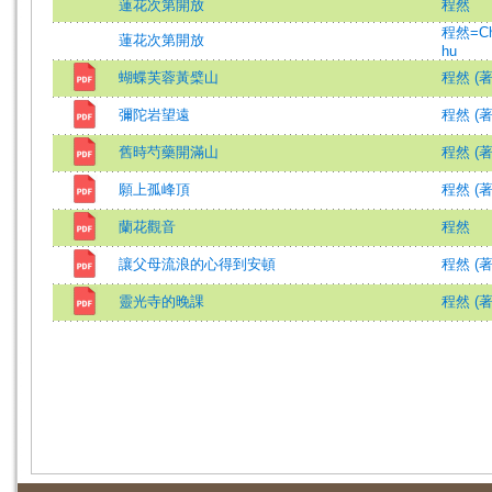
蓮花次第開放
程然
程然=Ch
蓮花次第開放
hu
蝴蝶芙蓉黃檗山
程然 (著
彌陀岩望遠
程然 (著
舊時芍藥開滿山
程然 (著
願上孤峰頂
程然 (著
蘭花觀音
程然
讓父母流浪的心得到安頓
程然 (著
靈光寺的晚課
程然 (著