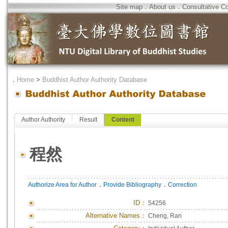
Site map
．
About us
．
Consultative C
．
Home
>
Buddhist Author Authority Database
Author Authority
Result
Content
程然
．
．
Authorize Area for Author
Provide Bibliography
Correction
ID
：
54256
Alternative Names：
Cheng, Ran