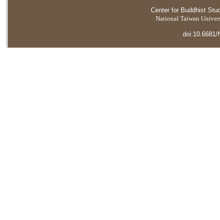
Center for Buddhist Stu
National Taiwan Universi
doi:10.6681