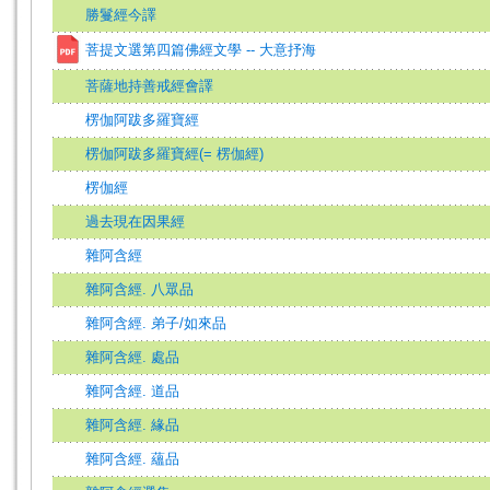
勝鬘經今譯
菩提文選第四篇佛經文學 -- 大意抒海
菩薩地持善戒經會譯
楞伽阿跋多羅寶經
楞伽阿跋多羅寶經(= 楞伽經)
楞伽經
過去現在因果經
雜阿含經
雜阿含經. 八眾品
雜阿含經. 弟子/如來品
雜阿含經. 處品
雜阿含經. 道品
雜阿含經. 緣品
雜阿含經. 蘊品