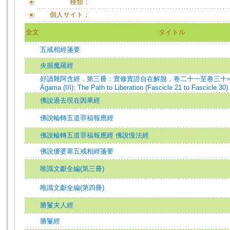
種類：
個人サイト：
全文
タイトル
五戒相經箋要
央掘魔羅經
好讀雜阿含經．第三冊：實修實證自在解脫．卷二十一至卷三十=Savorin
Āgama (III): The Path to Liberation (Fascicle 21 to Fascicle 30)
佛說過去現在因果經
佛說輪轉五道罪福報應經
佛說輪轉五道罪福報應經 佛說慢法經
佛說優婆塞五戒相經箋要
唯識文獻全編(第三冊)
唯識文獻全編(第四冊)
勝鬘夫人經
勝鬘經