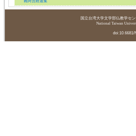
雜阿含經選集
国立台湾大学
文学部仏教学セン
National Taiwan Universi
doi:10.6681