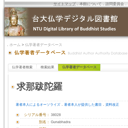
サイトマップ
．
本館について
．
諮問委員会
．
．
ホーム
>
仏学著者データベース
仏学著者検索
検索結果
仏学著者データベース
求那跋陀羅
．
．
著者本人によるオーソライズ
著者本人が提供した書目
資料改正
シリアル番号：
38028
別名：
Gunabhadra