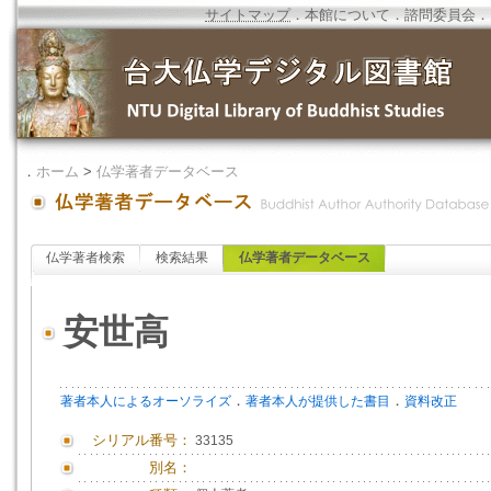
サイトマップ
．
本館について
．
諮問委員会
．
．
ホーム
>
仏学著者データベース
仏学著者検索
検索結果
仏学著者データベース
安世高
．
．
著者本人によるオーソライズ
著者本人が提供した書目
資料改正
シリアル番号：
33135
別名：