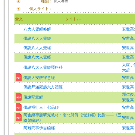
種類：
個人著者
個人サイト：
全文
タイトル
八大人覺經略解
安世高
佛說八大人覺經
安世高
佛說八大人覺經
安世高
佛說八大人覺經
安世高 
太虛
;
佛說八大人覺經釋略科
大超
佛說大安般守意經
安世高 
佛說尸迦羅越六方禮經
安世高
釋仁俊
佛說堅意經
安世高
佛說禪行三十七品經
安世高 
阿含經專題研究教材：南北所傳《泡沫經》比對——《五
安世高 
陰譬喻經》
阿難問事佛吉凶經
安世高