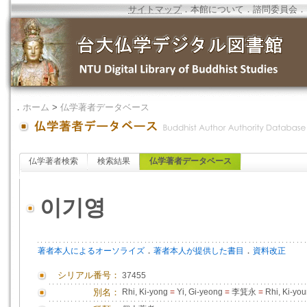
サイトマップ
．
本館について
．
諮問委員会
．
．
ホーム
>
仏学著者データベース
仏学著者検索
検索結果
仏学著者データベース
이기영
．
．
著者本人によるオーソライズ
著者本人が提供した書目
資料改正
シリアル番号：
37455
別名：
Rhi, Ki-yong
=
Yi, Gi-yeong
=
李箕永
=
Rhi, Ki-yo