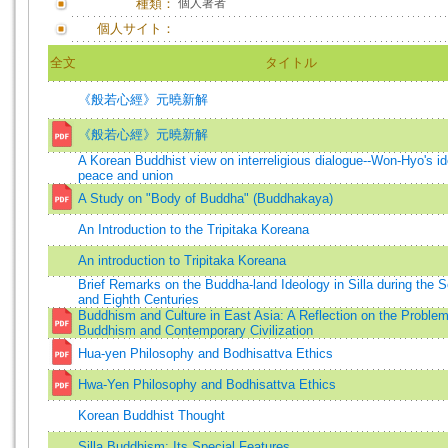
種類：
個人著者
個人サイト：
全文
タイトル
《般若心經》元曉新解
《般若心經》元曉新解
A Korean Buddhist view on interreligious dialogue--Won-Hyo's id
peace and union
A Study on "Body of Buddha" (Buddhakaya)
An Introduction to the Tripitaka Koreana
An introduction to Tripitaka Koreana
Brief Remarks on the Buddha-land Ideology in Silla during the 
and Eighth Centuries
Buddhism and Culture in East Asia: A Reflection on the Problem
Buddhism and Contemporary Civilization
Hua-yen Philosophy and Bodhisattva Ethics
Hwa-Yen Philosophy and Bodhisattva Ethics
Korean Buddhist Thought
Silla Buddhism: Its Special Features