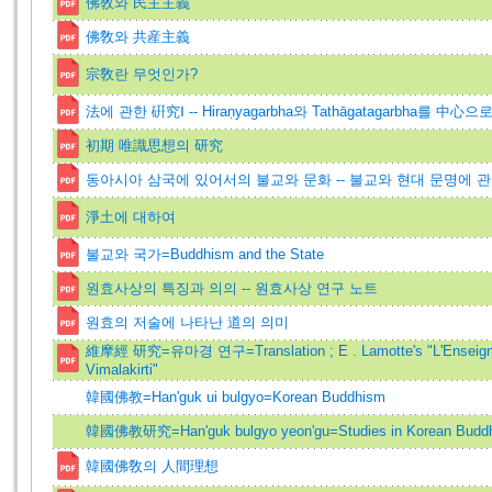
佛敎와 民主主義
佛敎와 共産主義
宗敎란 무엇인가?
法에 관한 硏究Ⅰ -- Hiraṇyagarbha와 Tathāgatagarbha를 中心으
初期 唯識思想의 研究
동아시아 삼국에 있어서의 불교와 문화 -- 불교와 현대 문명에 
淨土에 대하여
불교와 국가=Buddhism and the State
원효사상의 특징과 의의 -- 원효사상 연구 노트
원효의 저술에 나타난 道의 의미
維摩經 研究=유마경 연구=Translation ; E . Lamotte's "L'Enseign
Vimalakirti"
韓國佛教=Han'guk ui bulgyo=Korean Buddhism
韓國佛教研究=Han'guk bulgyo yeon'gu=Studies in Korean Budd
韓國佛敎의 人間理想