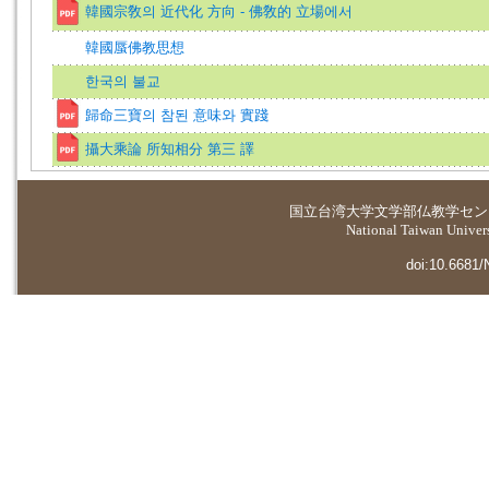
韓國宗敎의 近代化 方向 - 佛敎的 立場에서
韓國蜃佛教思想
한국의 불교
歸命三寶의 참된 意味와 實踐
攝大乘論 所知相分 第三 譯
国立台湾大学
文学部仏教学セン
National Taiwan Universi
doi:10.6681