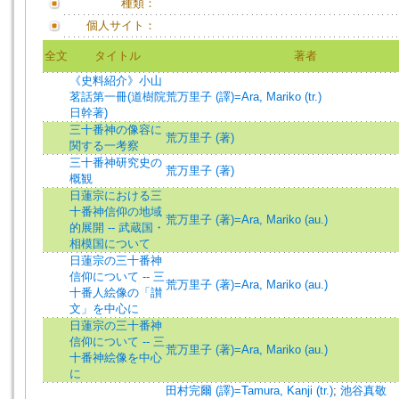
種類：
個人サイト：
全文
タイトル
著者
《史料紹介》小山
茗話第一冊(道樹院
荒万里子 (譯)=Ara, Mariko (tr.)
日幹著)
三十番神の像容に
荒万里子 (著)
関する一考察
三十番神研究史の
荒万里子 (著)
概観
日蓮宗における三
十番神信仰の地域
荒万里子 (著)=Ara, Mariko (au.)
的展開 -- 武蔵国・
相模国について
日蓮宗の三十番神
信仰について -- 三
荒万里子 (著)=Ara, Mariko (au.)
十番人絵像の「讃
文」を中心に
日蓮宗の三十番神
信仰について -- 三
荒万里子 (著)=Ara, Mariko (au.)
十番神絵像を中心
に
田村完爾 (譯)=Tamura, Kanji (tr.)
;
池谷真敬