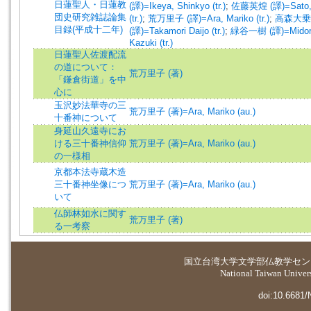
日蓮聖人・日蓮教
(譯)=Ikeya, Shinkyo (tr.)
;
佐藤英煌 (譯)=Sato,
団史研究雑誌論集
(tr.)
;
荒万里子 (譯)=Ara, Mariko (tr.)
;
高森大乗
目録(平成十二年)
(譯)=Takamori Daijo (tr.)
;
緑谷一樹 (譯)=Midori
Kazuki (tr.)
日蓮聖人佐渡配流
の道について：
荒万里子 (著)
「鎌倉街道」を中
心に
玉沢妙法華寺の三
荒万里子 (著)=Ara, Mariko (au.)
十番神について
身延山久遠寺にお
ける三十番神信仰
荒万里子 (著)=Ara, Mariko (au.)
の一様相
京都本法寺蔵木造
三十番神坐像につ
荒万里子 (著)=Ara, Mariko (au.)
いて
仏師林如水に関す
荒万里子 (著)
る一考察
国立台湾大学
文学部仏教学セン
National Taiwan Universi
doi:10.6681