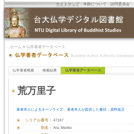
サイトマップ
．
本館について
．
諮問委員会
．
．
ホーム
>
仏学著者データベース
仏学著者検索
検索結果
仏学著者データベース
荒万里子
．
．
著者本人によるオーソライズ
著者本人が提供した書目
資料改正
シリアル番号：
47167
別名：
Ara, Mariko