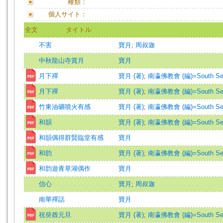
種類：
個人サイト：
全文
タイトル
不害
寶月
;
周叔迦
中秋龍山寺賞月
寶月
月下禪
寶月 (著)
;
南瀛佛教會 (編)=South Seas B
月下禪
寶月 (著)
;
南瀛佛教會 (編)=South Seas B
竹東油礦噴火有感
寶月 (著)
;
南瀛佛教會 (編)=South Seas B
和韻
寶月 (著)
;
南瀛佛教會 (編)=South Seas B
和韻偶得群賢臨堂有感
寶月
和韵
寶月 (著)
;
南瀛佛教會 (編)=South Seas B
和韵遊青草湖偶作
寶月
信心
寶月
;
周叔迦
南華禪話
寶月
祝癸酋元旦
寶月 (著)
;
南瀛佛教會 (編)=South Seas B