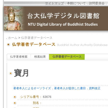
サイトマップ
．
本館について
．
諮問委員会
．
．
ホーム
>
仏学著者データベース
仏学著者検索
検索結果
仏学著者データベース
寶月
．
．
著者本人によるオーソライズ
著者本人が提供した書目
資料改正
シリアル番号：
63676
別名：