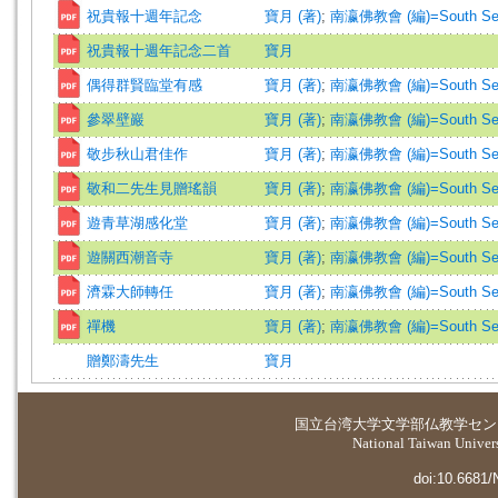
祝貴報十週年記念
寶月 (著)
;
南瀛佛教會 (編)=South Seas B
祝貴報十週年記念二首
寶月
偶得群賢臨堂有感
寶月 (著)
;
南瀛佛教會 (編)=South Seas B
參翠壁巖
寶月 (著)
;
南瀛佛教會 (編)=South Seas B
敬步秋山君佳作
寶月 (著)
;
南瀛佛教會 (編)=South Seas B
敬和二先生見贈瑤韻
寶月 (著)
;
南瀛佛教會 (編)=South Seas B
遊青草湖感化堂
寶月 (著)
;
南瀛佛教會 (編)=South Seas B
遊關西潮音寺
寶月 (著)
;
南瀛佛教會 (編)=South Seas B
濟霖大師轉任
寶月 (著)
;
南瀛佛教會 (編)=South Seas B
禪機
寶月 (著)
;
南瀛佛教會 (編)=South Seas B
贈鄭濤先生
寶月
国立台湾大学
文学部仏教学セン
National Taiwan Universi
doi:10.6681