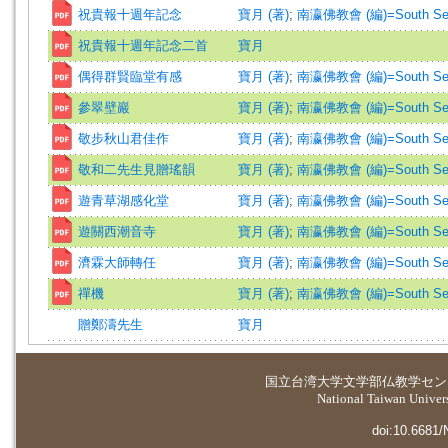
祝貴報十週年記念
寶月 (著)
;
南瀛佛教會 (編)=South Seas B
祝貴報十週年記念二首
寶月
偶得群賢臨堂有感
寶月 (著)
;
南瀛佛教會 (編)=South Seas B
參翠壁巖
寶月 (著)
;
南瀛佛教會 (編)=South Seas B
敬步秋山君佳作
寶月 (著)
;
南瀛佛教會 (編)=South Seas B
敬和二先生見贈瑤韻
寶月 (著)
;
南瀛佛教會 (編)=South Seas B
遊青草湖感化堂
寶月 (著)
;
南瀛佛教會 (編)=South Seas B
遊關西潮音寺
寶月 (著)
;
南瀛佛教會 (編)=South Seas B
濟霖大師轉任
寶月 (著)
;
南瀛佛教會 (編)=South Seas B
禪機
寶月 (著)
;
南瀛佛教會 (編)=South Seas B
贈鄭濤先生
寶月
国立台湾大学
文学部仏教学セン
National Taiwan Universi
doi:10.6681