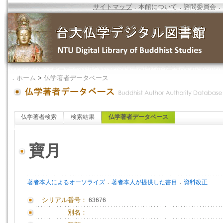
サイトマップ
．
本館について
．
諮問委員会
．
．
ホーム
>
仏学著者データベース
仏学著者検索
検索結果
仏学著者データベース
寶月
．
．
著者本人によるオーソライズ
著者本人が提供した書目
資料改正
シリアル番号：
63676
別名：