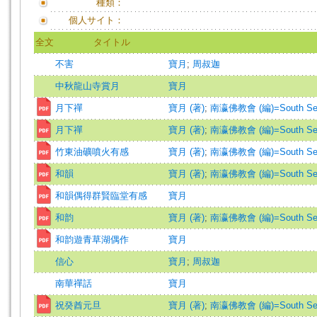
種類：
個人サイト：
全文
タイトル
不害
寶月
;
周叔迦
中秋龍山寺賞月
寶月
月下禪
寶月 (著)
;
南瀛佛教會 (編)=South Seas B
月下禪
寶月 (著)
;
南瀛佛教會 (編)=South Seas B
竹東油礦噴火有感
寶月 (著)
;
南瀛佛教會 (編)=South Seas B
和韻
寶月 (著)
;
南瀛佛教會 (編)=South Seas B
和韻偶得群賢臨堂有感
寶月
和韵
寶月 (著)
;
南瀛佛教會 (編)=South Seas B
和韵遊青草湖偶作
寶月
信心
寶月
;
周叔迦
南華禪話
寶月
祝癸酋元旦
寶月 (著)
;
南瀛佛教會 (編)=South Seas B