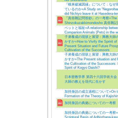
『根来破滅因縁』について：なぜ
ているのか=A Study on “Negorohame
did Nichiyo leave it at Hasedera-t
『真俗雜記問答鈔』の一考察=The
Shinzokuzakkimondosho 真俗
ペットと福祉=A relationship betwe
Companion Animals (Pets) in the we
子弟養成の現状と展望：興教大師
かすか=How to Vivify the Spririt of
Present Situation and Future Prosp
Cultivation of the Successors
子弟養成の現状と展望：興教大師
かすか=The Present situation and F
the Cultivation of the Successors: 
Spirit of Kogyo Daishi?
日本密教学界 第四十六回学術大会 
大師の教えを現代に生かす
加持身説の成立過程について=On the P
Formation of the Theory of Kajishi
加持身説の典拠についての一考察
加持身説の典拠についての一考察=A Stu
Scriptural Basis of Adhisthana-kay