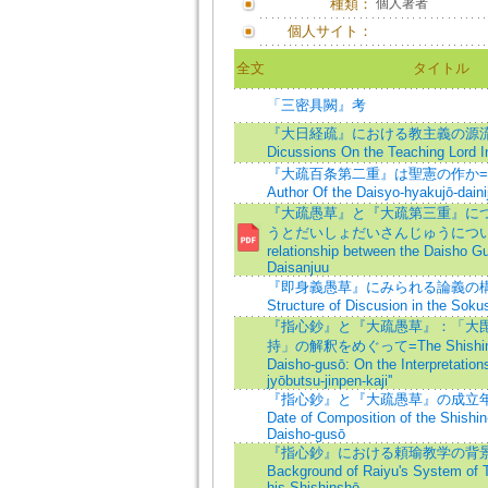
種類：
個人著者
個人サイト：
全文
タイトル
「三密具闕』考
『大日経疏』における教主義の源流=Or
Dicussions On the Teaching Lord In
『大疏百条第二重』は聖憲の作か=Is S
Author Of the Daisyo-hyakujō-daini
『大疏愚草』と『大疏第三重』に
うとだいしょだいさんじゅうについて=
relationship between the Daisho G
Daisanjuu
『即身義愚草』にみられる論義の構造=
Structure of Discusion in the Soku
『指心鈔』と『大疏愚草』：「大
持」の解釈をめぐって=The Shishinsh
Daisho-gusō: On the Interpretations
jyōbutsu-jinpen-kaji''
『指心鈔』と『大疏愚草』の成立年代
Date of Composition of the Shishin
Daisho-gusō
『指心鈔』における頼瑜教学の背景(一
Background of Raiyu's System of 
his Shishinshō