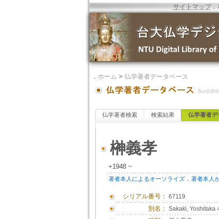
サイトマップ
．
．
ホーム
>
仏学著者データベース
仏学著者検索
検索結果
仏学著者デ
榊義孝
+1948 ~
．
著者本人によるオーソライズ
著者本人
シリアル番号：
67119
別名：
Sakaki, Yoshitaka