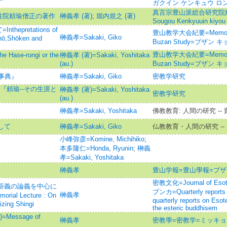
ガクイン ケンキュウ ロ
真言宗豊山派総合研究院紀要=S
性院頼瑜僧正の著作
榊義孝 (著)
;
堀内規之 (著)
Sougou Kenkyuuin kiyou
pretations of
豊山教学大会紀要=Memoirs of
榊義孝=Sakaki, Giko
ōhō,Shōken and
Buzan Study=ブザン
豊山教学大会紀要=Memoirs of
ase-rongi or the
榊義孝 (著)=Sakaki, Yoshitaka
(au.)
Buzan Study=ブザン
事典』
榊義孝=Sakaki, Giko
密教学研究
『頼瑜--その生涯と
榊義孝 (著)=Sakaki, Yoshitaka
密教学研究
(au.)
榊義孝=Sakaki, Yoshitaka
佛教教育: 人間の研究 -
して
榊義孝=Sakaki, Giko
仏教教育・人間の研究 -
小峰弥彦=Komine, Michihiko
;
本多隆仁=Honda, Ryunin
;
榊義
孝=Sakaki, Yoshitaka
榊義孝
豊山学報=豊山學報=ブザン 
密教文化=Journal of Es
 新義の論義を中心に
ブンカ=Quarterly reports 
榊義孝
l Lecture : On
quarterly reports on Eso
zing Shingi
the esteric buddhisem
essage of
榊義孝
密教學=密教学=ミッキ