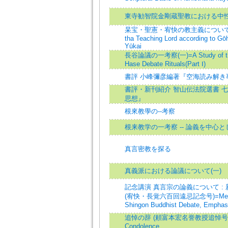
東寺勧智院金剛蔵聖教における中
杲宝・聖憲・宥快の教主義について=Inthe
tha Teaching Lord according to G
Yūkai
長谷論議の一考察(一)=A Study of the H
Hase Debate Rituals(Part Ⅰ)
書評 小峰彌彦編著『空海読み解き
書評・新刊紹介 智山伝法院選書 七
思想』
根來教學の--考察
根来教学の一考察 -- 論義を中心と
真言密教を探る
真義派における論議について(一)
記念講演 真言宗の論義について :
(宥快・長覚六百回遠忌記念号)=Memoria
Shingon Buddhist Debate, Emphasi
追悼の辞 (頼富本宏名誉教授追悼号)=M
Condolence