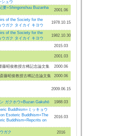
ンシュウ
hingonshuu Buzanha
2001.06
 the Society for the
1978.10.15
 キョウガク タイカイ キヨウ
 the Society for the
1982.10.30
 キョウガク タイカイ キヨウ
2015.03
2001.03
- 齋藤昭俊教授古稀記念論文集
2000.06
- 斎藤昭俊教授古稀記念論文集
2000.06
2009.06.15
ガクホウ=Buzan Gakuhō
1988.03
oteric Buddhism=ミッキョウ
on Esoteric Buddhism=The
2016.03
teric Buddhism=Repcrits on
ョウガク
2016