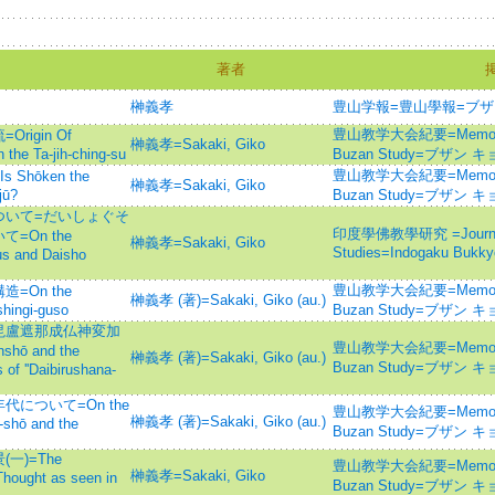
著者
榊義孝
豊山学報=豊山學報=ブザン 
豊山教学大会紀要=Memoirs of
igin Of
榊義孝=Sakaki, Giko
 the Ta-jih-ching-su
Buzan Study=ブザン
豊山教学大会紀要=Memoirs of
hōken the
榊義孝=Sakaki, Giko
jū?
Buzan Study=ブザン
ついて=だいしょぐそ
印度學佛教學研究 =Journal of
On the
榊義孝=Sakaki, Giko
Studies=Indogaku Bukk
us and Daisho
豊山教学大会紀要=Memoirs of
On the
榊義孝 (著)=Sakaki, Giko (au.)
shingi-guso
Buzan Study=ブザン
毘盧遮那成仏神変加
豊山教学大会紀要=Memoirs of
ō and the
榊義孝 (著)=Sakaki, Giko (au.)
Buzan Study=ブザン
 of ''Daibirushana-
について=On the
豊山教学大会紀要=Memoirs of
榊義孝 (著)=Sakaki, Giko (au.)
-shō and the
Buzan Study=ブザン
)=The
豊山教学大会紀要=Memoirs of
榊義孝=Sakaki, Giko
Thought as seen in
Buzan Study=ブザン