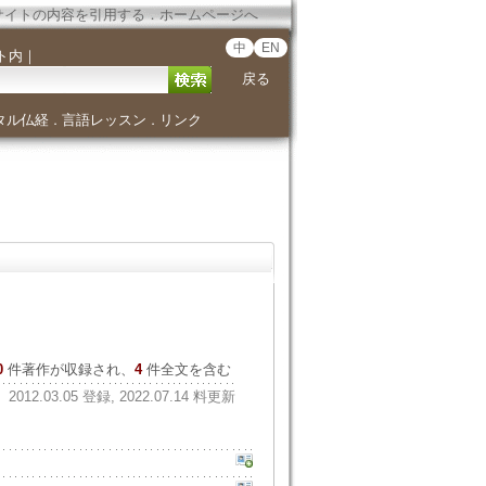
サイトの内容を引用する
．
ホームページへ
中
EN
ト内
｜
戻る
タル仏経
言語レッスン
リンク
．
．
0
件著作が収録され、
4
件全文を含む
2012.03.05 登録, 2022.07.14 料更新