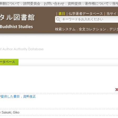
本館について
．
諮問委員会
．
お問い合わせ
．
資料提供
．
著作権について
．
当
｜
書目
｜
仏学著者データベース
｜
当サイ
検索システム
全文コレクション
デジ
．
．
ータベース
3
．
が提供した書目
資料改正
=
Sakaki, Giko