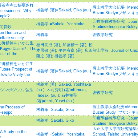
長谷寺寺に秘蔵され
豊山教学大会紀要=Memoirs of
榊義孝 (著)=Sakaki, Giko (au.)
tsuinnen”: Why
Buzan Study=ブザン
emple?
印度學佛教學研究 =Journal of
榊義孝 =Sakaki, Yoshitaka
雜記問答鈔
Studies=Indogaku Bukk
en Human and
榊義孝
密教学研究
lfare society
の御精神をいかに生
福田亮成 (著)
;
加藤精一 (著)
;
松
 Kogyo Daishi? : The
本照敬 (著)
;
平井宥慶 (著)
;
広沢
智山学報=Journal of Chi
ect of the
隆之 (著)
;
榊義孝 (著)
の御精神をいかに生
豊山教学大会紀要=Memoirs of
uture Prospect of
榊義孝 (著)=Sakaki, Giko (au.)
Buzan Study=ブザン
How to Vivify the
榊義孝 (著)=Sakaki, Yoshitaka
シンポジウム 弘法
(au.)
;
木村秀明 (著)=Kimura,
密教学研究
Hideaki (au.)
;
石井祐聖
(著)=Ishii, Yusei (au.)
豊山教学大会紀要=Memoirs of
rocess of
榊義孝=Sakaki, Giko
n-seppō
Buzan Study=ブザン
印度學佛教學研究 =Journal of
榊義孝=Sakaki, Giko
Studies=Indogaku Bukk
大正大学大学院研究論集=Journ
dy on the
榊義孝 =Sakaki, Yoshitaka
School, Taisho Uni
a