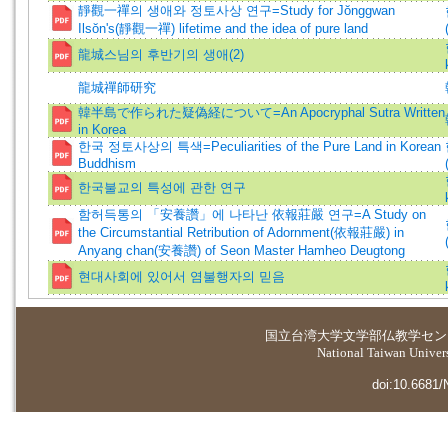
靜觀一禪의 생애와 정토사상 연구=Study for Jŏnggwan
Ilsŏn's(靜觀一禪) lifetime and the idea of pure land
龍城스님의 후반기의 생애(2)
龍城禪師研究
韓半島で作られた疑偽経について=An Apocryphal Sutra Written
in Korea
한국 정토사상의 특색=Peculiarities of the Pure Land in Korean
Buddhism
한국불교의 특성에 관한 연구
함허득통의 「安養讚」에 나타난 依報莊嚴 연구=A Study on
the Circumstantial Retribution of Adornment(依報莊嚴) in
Anyang chan(安養讚) of Seon Master Hamheo Deugtong
현대사회에 있어서 염불행자의 믿음
国立台湾大学
文学部仏教学セン
National Taiwan Universi
doi:10.6681