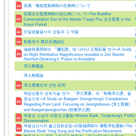
高麗・懶翁恵勤禅師の念佛禅について
高麗太古普愚禅師の念仏禅について=The Buddha-
Contemplation Son of the Master T'aego Pou 太古普愚 in the
Koryo Period
만일염불결사의 성립과 그 역할
乾鳳寺의 萬日念佛結社
涵虛得通禪師의 『彌陀讚』에 나타난 正報莊嚴 연구=A Study
on Right Retributive Magnificence revealed in Zen Master
Hamhuh-Deuktong’s ‘Praise to Amitabha’
淨土教概論
淨土教槪論
淨土禮佛文에 관한 硏究
백암성총의 정토저술 연구- 「淨土寶書」와「栢庵淨土讚」을
중심으로-=A Study on Baegam Seongchong's Compilations
Regarding Pure Land: Focusing on Jeongtoboseo (淨土寶書)
and Baegamjeongtochan (栢庵淨土讚)
백용성 스님의 대중포교활동=Master Baek, Yongseung's Public
Dissemination
백용성선사의 불교정화운동=白龍城禪師의 佛敎淨化運動=The
Master Beak Yong Sung and the Purification Movement