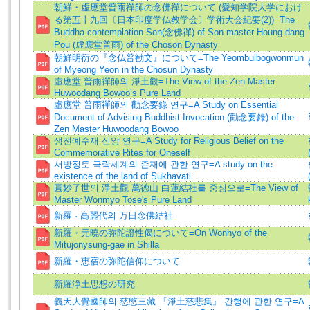
朝鮮・虚應堂普雨禪師の念佛禪について (愛知学院大学におけ
る第五十九回〔日本印度学仏教学会〕学術大会紀要(2))=The
Buddha-contemplation Son(念佛禪) of Son master Houng dang
Pou (虚應堂普雨) of the Choson Dynasty
朝鮮明衍の『念仏普勧文』について=The Yeombulbogwonmun
of Myeong Yeon in the Chosun Dynasty
虛應堂 普雨禪師의 淨土觀=The View of the Zen Master
Huwoodang Bowoo’s Pure Land
虛應堂 普雨禪師의 勸念要錄 연구=A Study on Essential
Document of Advising Buddhist Invocation (勸念要錄) of the
Zen Master Huwoodang Bowoo
생전예수재 신앙 연구=A Study for Religious Belief on the
Commemorative Rites for Oneself
서방정토 극락세계의 존재에 관한 연구=A study on the
existence of the land of Sukhavati
圓妙了世의 淨土觀 萬德山 白蓮結社를 중심으로=The View of
Master Wonmyo Tose's Pure Land
新羅 · 高麗代의 万日念佛結社
新羅・元曉の弥陀證性偈について=On Wonhyo of the
Mitujonysung-gae in Shilla
新羅・恵宿の弥陀信仰について
新羅浄土思想の研究
義天大覺國師의 慈愍三藏 『淨土慈悲集』 간행에 관한 연구=A