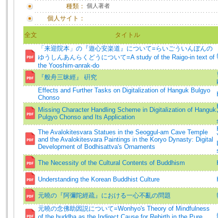
種類：
個人著者
個人サイト：
全文
タイトル
「来迎院本」の『遊心安楽道』について=らいごういんぼんの
ゆうしんあんらくどうについて=A study of the Raigo-in text of
the Yooshim-anrak-do
『般舟三昧經』 硏究
Effects and Further Tasks on Digitalization of Hanguk Bulgyo
Chonso
Missing Character Handling Scheme in Digitalization of Hanguk
Pulgyo Chonso and Its Application
The Avalokitesvara Statues in the Seoggul-am Cave Temple
and the Avalokitesvara Paintings in the Koryo Dynasty: Digital
Development of Bodhisattva's Ornaments
The Necessity of the Cultural Contents of Buddhism
Understanding the Korean Buddhist Culture
元曉の『阿彌陀經疏』における一心不亂の問題
元曉の念佛助因説について=Wonhyo's Theory of Mindfulness
of the buddha as the Indirect Cause for Rebirth in the Pure