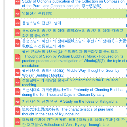
Study of Uichon’s publication of the Collection on Compassion
of the Pure Land (Jeongto jabei jeb, 淨土慈悲集)
염불선의 수행방법
용성스님의 전반기 생애
용성스님의 중반기의 생애=龍城스님의 중반기의 생애--대중교
화기를 중심으로
용성스님의 하반기의 생애=龍城스님의 후반기의 생애(1) -- 大覺
敎創立과 전통불교의 계승
월산 큰스님의 선사상(1)- 수행과정과 참구화두를 중심으로
=Thought of Seon by Wolsan Buddhist Monk - Focused on its
practice process and investigation of Whadu(話頭), the topic of
meditation
월산선사의 중도선사상(2)=Middle Way Thought of Seon by
Wolsan Buddhist Monk(2)
정토교에서의 깨달음 문제=Enlightenment in the Pure land
teaching
조선시대의 万日念佛結社=The Fraternity of Chanting Buddha
during the Ten Thousand Days in Chosun Dynasty
지장사상에 관한 연구=A Study on the Ideas of Kstigarbha
憬興の浄土思想の特色=The characteristics of pure land
thought in the case of Kyungheung
憬興의 生涯에 관한 再考察=경흥 ( 憬興 ) 의 생애 ( 生涯 ) 에 관
한 재고찰=A Reflection of Ven . Kyong - heung's Life