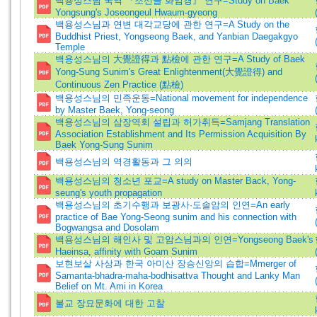
백용성스님 국역 『조선글 화엄경』 연구=Study on Baek
Yongsung's Joseongeul Hwaum-gyeong
백용성스님과 연변 대각교당에 관한 연구=A Study on the
Buddhist Priest, Yongseong Baek, and Yanbian Daegakgyo
Temple
백용성스님의 大覺證得과 點檢에 관한 연구=A Study of Baek
Yong-Sung Sunim's Great Enlightenment(大覺證得) and
Continuous Zen Practice (點檢)
백용성스님의 민족운동=National movement for independence
by Master Baek, Yong-seong
백용성스님의 삼장역회 설립과 허가취득=Samjang Translation
Association Establishment and Its Permission Acquisition By
Baek Yong-Sung Sunim
백용성스님의 역경활동과 그 의의
백용성스님의 청소년 포교=A study on Master Back, Yong-
seung's youth propagation
백용성스님의 초기수행과 보광사·도솔암의 인연=An early
practice of Bae Yong-Seong sunim and his connection with
Bogwangsa and Dosolam
백용성스님의 해인사 및 고암스님과의 인연=Yongseong Baek's
Haeinsa, affinity with Goam Sunim
보현보살 사상과 한국 아미산 장승신앙의 습합=Mmerger of
Samanta-bhadra-maha-bodhisattva Thought and Lanky Man
Belief on Mt. Ami in Korea
불교 장묘문화에 대한 고찰