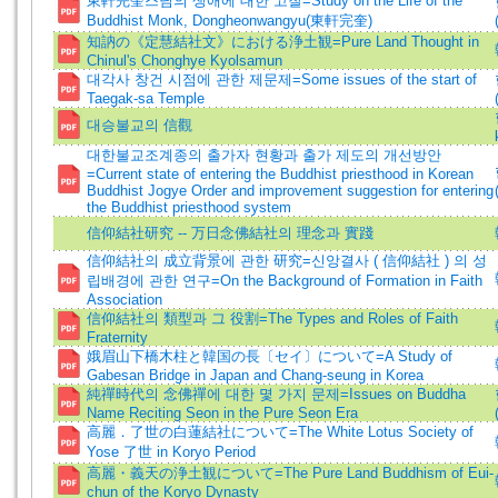
東軒完奎스님의 생애에 대한 고찰=Study on the Life of the
Buddhist Monk, Dongheonwangyu(東軒完奎)
知訥の《定慧結社文》における浄土観=Pure Land Thought in
Chinul's Chonghye Kyolsamun
대각사 창건 시점에 관한 제문제=Some issues of the start of
Taegak-sa Temple
대승불교의 信觀
대한불교조계종의 출가자 현황과 출가 제도의 개선방안
=Current state of entering the Buddhist priesthood in Korean
Buddhist Jogye Order and improvement suggestion for entering
the Buddhist priesthood system
信仰結社研究 -- 万日念佛結社의 理念과 實踐
信仰結社의 成立背景에 관한 研究=신앙결사 ( 信仰結社 ) 의 성
립배경에 관한 연구=On the Background of Formation in Faith
Association
信仰結社의 類型과 그 役割=The Types and Roles of Faith
Fraternity
娥眉山下橋木柱と韓国の長〔セイ〕について=A Study of
Gabesan Bridge in Japan and Chang-seung in Korea
純禪時代의 念佛禪에 대한 몇 가지 문제=Issues on Buddha
Name Reciting Seon in the Pure Seon Era
高麗．了世の白蓮結社について=The White Lotus Society of
Yose 了世 in Koryo Period
高麗・義天の浄土観について=The Pure Land Buddhism of Eui-
chun of the Koryo Dynasty