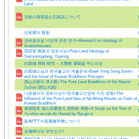
Land
元暁の発菩提心正因説について
日本禪의 歴史
관세음보살 사상에 관한 연구=Research on ideology of
Avalokitesvara
四溟堂 惟政의 정토사상=Pure Land Ideology of
Samyeongdang, Yujeong
白龍城 禪師 研究 -- 大覺教 運動을 中心으로
白龍城스님과 한국불교의 계율문제=Baek Yong Sung Sunim
and the Issue of Korean Buddhism Precepts
西山大師의 淨土觀=The Pure Land Buddhism of the Master
SuSan (西山大師)
나옹왕사의 정토사상이 한국불교신앙에 미친 영향=The
Influence of the Pure-Land Idea of Na-Wong Master on Faith of
Korean Buddhism.
來迎院本 遊心安樂道의 資料的 考察=A Study on the Text of
Yu-shim-an-rak-do Owned by Rai-go-in
延寿門下の高麗修学僧について
念佛禪이란 무엇인가?