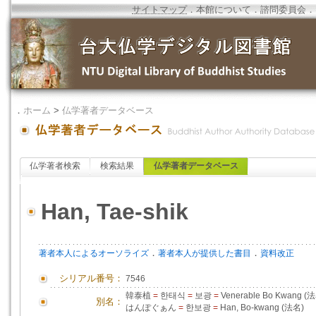
サイトマップ
．
本館について
．
諮問委員会
．
．
ホーム
>
仏学著者データベース
仏学著者検索
検索結果
仏学著者データベース
Han, Tae-shik
．
．
著者本人によるオーソライズ
著者本人が提供した書目
資料改正
シリアル番号：
7546
韓泰植
=
한태식
=
보광
=
Venerable Bo Kwang (
別名：
はんぽぐぁん
=
한보광
=
Han, Bo-kwang (法名)