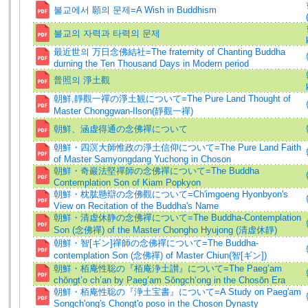
불교에서 願의 문제=A Wish in Buddhism
불교의 자력과 타력의 문제
最近世의 万日念佛結社=The fraternity of Chanting Buddha
durning the Ten Thousand Days in Modern period
普照의 淨土觀
朝鮮,靜觀一禪の淨土観について=The Pure Land Thought of
Master Chonggwan-Ilson(靜觀一禪)
朝鮮、涵虚得通の念佛禪について
朝鮮・四溟大師惟政の淨土信仰について=The Pure Land Faith
of Master Samyongdang Yuchong in Choson
朝鮮・奇巖法堅禪師の念佛禪について=The Buddha
Contemplation Son of Kiam Popkyon
朝鮮・枕肱懸辯の念佛觀について=Ch'imgoeng Hyonbyon's
View on Recitation of the Buddha's Name
朝鮮・清虚休静の念佛禪について=The Buddha-Contemplation
Son (念佛禪) of the Master Chongho Hyujong (清虚休靜)
朝鮮・智[ギン]禪師の念佛禪について=The Buddha-
contemplation Son (念佛禪) of Master Chiun(智[ギン])
朝鮮・栢庵性聡の『栢庵浄土讃』について=The Paeg’am
chŏngt’o ch’an by Paeg’am Sŏngch’ong in the Chosŏn Era
朝鮮・栢庵性聡の『浄土宝書』について=A Study on Paeg'am
Songch'ong's Chongt'o poso in the Choson Dynasty