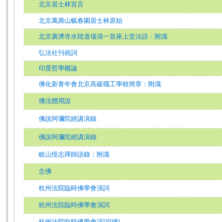
北京居士林宣言
北京萬壽山毓春園居士林原始
北京廣濟寺水陸道場清一首座上堂法語：附識
弘法社刊祝詞
印度哲學概論
佛化新青年會北京高級職工學校簡章：附識
佛法體用說
佛說阿彌陀經講演錄
佛說阿彌陀經講演錄
岐山恆志禪師語錄：附識
念佛
杭州法院臨時佛學會演詞
杭州法院臨時佛學會演詞
杭州法院臨時佛學會演詞(續)