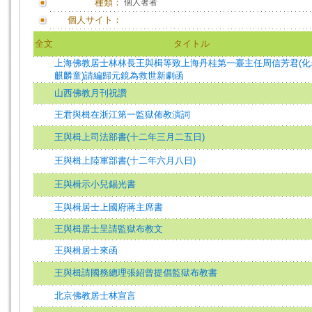
種類：
個人著者
個人サイト：
全文
タイトル
上海佛教居士林林長王與楫等致上海丹桂第一臺主任周信芳君(化
麒麟童)請編歸元鏡為救世新劇函
山西佛教月刊祝讚
王君與楫在浙江第一監獄佈教演詞
王與楫上司法部書(十二年三月二五日)
王與楫上陸軍部書(十二年六月八日)
王與楫示小兒錫光書
王與楫居士上國府蔣主席書
王與楫居士呈請監獄布教文
王與楫居士來函
王與楫請國務總理張紹曾提倡監獄布教書
北京佛教居士林宣言