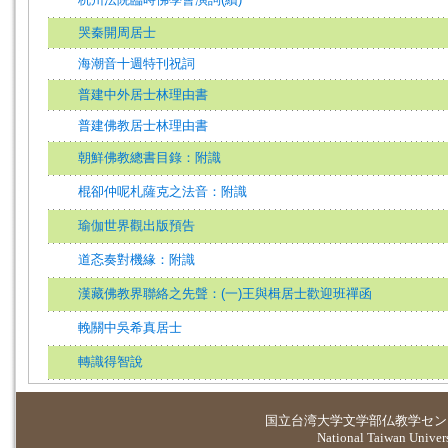
哭秦開周居士
海潮音十週特刊祝詞
普建中外居士林理由書
普建佛教居士林理由書
朝鮮佛教總書目錄：附識
棍卻仲呢札薩克之法音：附識
瑜伽世界觀出版預告
道忞奏對機緣：附識
漢藏佛教界聯絡之先聲：(一)王與楫居士歡迎班禪函
輓關中吳希真居士
轉識得智說
国立台湾大学
文学部仏教学セン
National Taiwan Universi