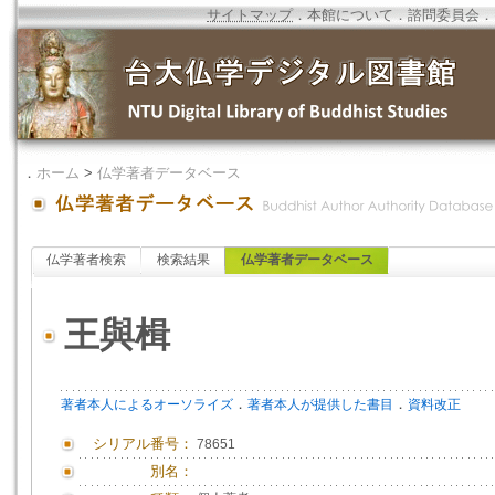
サイトマップ
．
本館について
．
諮問委員会
．
．
ホーム
>
仏学著者データベース
仏学著者検索
検索結果
仏学著者データベース
王與楫
．
．
著者本人によるオーソライズ
著者本人が提供した書目
資料改正
シリアル番号：
78651
別名：