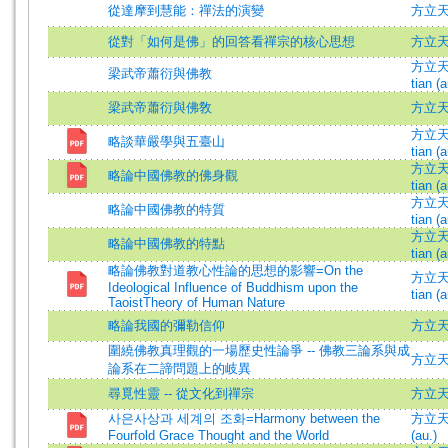
從達摩到慧能：禪法的演變
方立
從對「如何是佛」的回答看禪宗的核心思想
方立
方立天 (
梁武帝蕭衍與佛教
tian (a
梁武帝蕭衍與佛敎
方立
方立天 (
略談華嚴學與五臺山
tian (a
方立天 (
略論中國佛教的佛身觀
tian (a
方立天 (
略論中國佛教的特質
tian (a
方立天 (
略論中國佛教的特點
tian (a
略論佛教對道教心性論的思想的影響=On the
方立天 (
Ideological Influence of Buddhism upon the
tian (a
TaoistTheory of Human Nature
略論我國的彌勒信仰
方立
圍繞佛教真理觀的一場歷史性論爭 -- 佛教三論系與成
方立天 =
論系在二諦問題上的岐異
尋覓性靈 -- 從文化到禪宗
方立
사은사상과 세계의 조화=Harmony between the
方立天
Fourfold Grace Thought and the World
(au.)