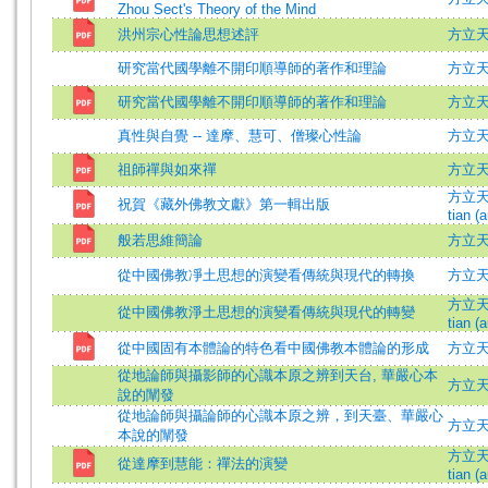
Zhou Sect's Theory of the Mind
洪州宗心性論思想述評
方立
研究當代國學離不開印順導師的著作和理論
方立
研究當代國學離不開印順導師的著作和理論
方立
真性與自覺 -- 達摩、慧可、僧璨心性論
方立天=F
祖師禪與如來禪
方立
方立天 (
祝賀《藏外佛教文獻》第一輯出版
tian (a
般若思維簡論
方立
從中國佛教凈土思想的演變看傳統與現代的轉換
方立天 
方立天 (
從中國佛教淨土思想的演變看傳統與現代的轉變
tian (a
從中國固有本體論的特色看中國佛教本體論的形成
方立
從地論師與攝影師的心識本原之辨到天台, 華嚴心本
方立
說的闡發
從地論師與攝論師的心識本原之辨，到天臺、華嚴心
方立天 =
本說的闡發
方立天 (
從達摩到慧能：禪法的演變
tian (a