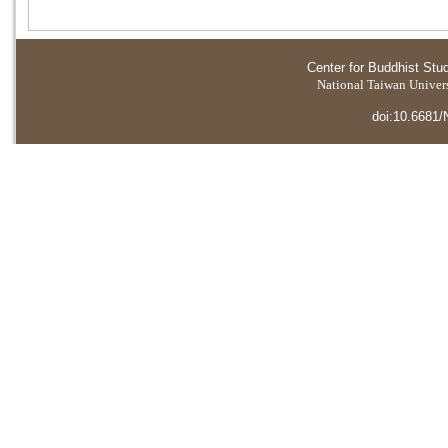
Center for Buddhist Stu
National Taiwan Universi
doi:10.6681