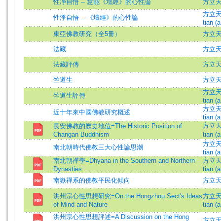
性凈自悟 -- 慧能《壇經》的心性論
方立
方立天 (
性淨自悟 -- 《壇經》的心性論
tian (a
東亞佛教研究（全5冊）
方立
法藏
方立
法藏評傳
方立
竺道生
方立
方立天 (
竺道生評傳
tian (a
方立天 (
近十年來中國佛教研究概述
tian (a
方立天 (
長安佛教的歷史地位=The Historic Position of
Changan Buddhism
tian (a
方立天 (
南北朝時代佛教三大心性論思潮
tian (a
南北朝禪學=Dhyana in the Southern and Northern
方立天 (
Dynasties
tian (a
南嶽禪系的佛教平民化傾向
方立
洪州宗心性思想研究=On the Hongzhou Sect's Ideas
方立天 (
of Mind and Nature
tian (a
洪州宗心性思想評述=A Discussion on the Hong
方立