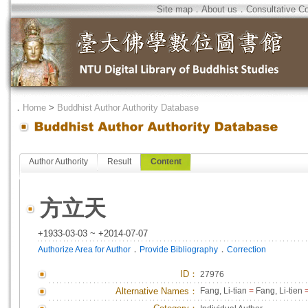
Site map
．
About us
．
Consultative C
．
Home
>
Buddhist Author Authority Database
Author Authority
Result
Content
方立天
+1933-03-03 ~ +2014-07-07
．
．
Authorize Area for Author
Provide Bibliography
Correction
ID
：
27976
Alternative Names：
Fang, Li-tian
=
Fang, Li-tien