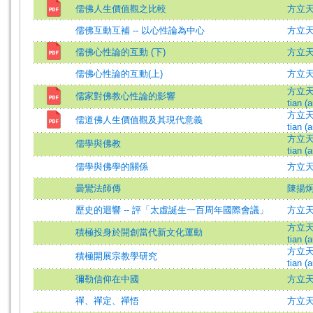
儒佛人生價值觀之比較
方立
儒佛互動互補 -- 以心性論為中心
方立天 =
儒佛心性論的互動 (下)
方立
儒佛心性論的互動(上)
方立
方立天 (
儒家對佛教心性論的影響
tian (a
方立天 (
儒道佛人生價值觀及其現代意義
tian (a
方立天 (
儒學與佛教
tian (a
儒學與佛學的關係
方立
曇鸞法師傳
陳揚
歷史的迴響 -- 評「太虛誕生一百周年國際會議」
方立天 
方立天 (
積極投身於開創當代新文化運動
tian (a
方立天 (
積極開展宗教學研究
tian (a
彌勒信仰在中國
方立天 =
禪、禪定、禪悟
方立天 =