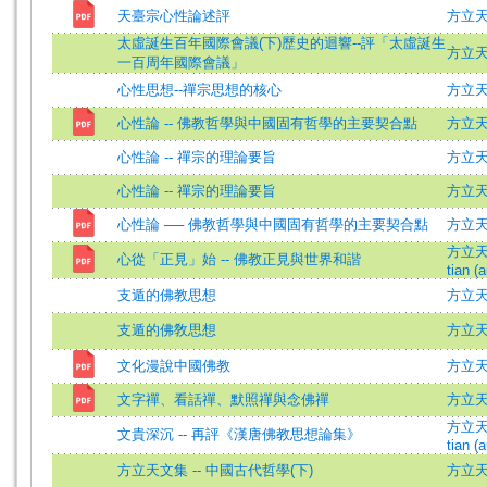
天臺宗心性論述評
方立天 =
太虛誕生百年國際會議(下)歷史的迴響--評「太虛誕生
方立
一百周年國際會議」
心性思想--禪宗思想的核心
方立
心性論 -- 佛教哲學與中國固有哲學的主要契合點
方立
心性論 -- 禪宗的理論要旨
方立
心性論 -- 禪宗的理論要旨
方立
心性論 ── 佛教哲學與中國固有哲學的主要契合點
方立
方立天 (
心從「正見」始 -- 佛教正見與世界和諧
tian (a
支遁的佛教思想
方立
支遁的佛敎思想
方立
文化漫說中國佛教
方立
文字禪、看話禪、默照禪與念佛禪
方立
方立天 (
文貴深沉 -- 再評《漢唐佛教思想論集》
tian (a
方立天文集 -- 中國古代哲學(下)
方立