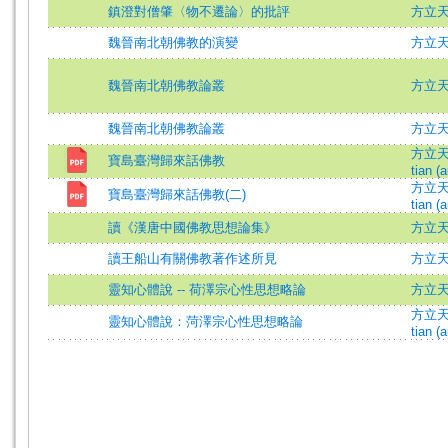
鎮澄對僧肇〈物不遷論〉的批評
方立天 =
魏晉南北朝佛教的演變
方立
魏晉南北朝佛教論叢
方立
魏晉南北朝佛教論叢
方立
方立天 (
寶島臺灣歸來話佛教
tian (a
方立天 (
寶島臺灣歸來話佛教(二)
tian (a
讀《漢唐中國佛教思想論集》
方立
讀王船山有關佛教著作述所見
方立
靈知心體說 -- 荷澤宗心性思想略論
方立天 
方立天 (
靈知心體說：菏澤宗心性思想略論
tian (a