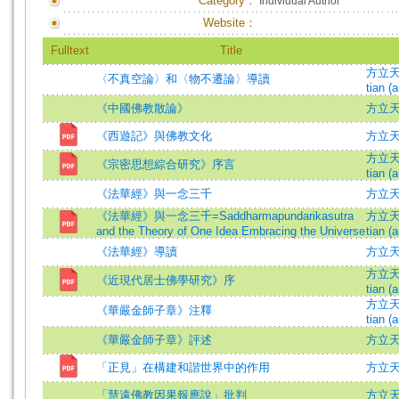
Category：
Individual Author
Website：
Fulltext
Title
方立天 (
〈不真空論〉和〈物不遷論〉導讀
tian (a
《中國佛教散論》
方立
《西遊記》與佛教文化
方立
方立天 (
《宗密思想綜合研究》序言
tian (a
《法華經》與一念三千
方立天 =
《法華經》與一念三千=Saddharmapundarikasutra
方立天 (
and the Theory of One Idea Embracing the Universe
tian (a
《法華經》導讀
方立
方立天 (
《近現代居士佛學研究》序
tian (a
方立天 (
《華嚴金師子章》注釋
tian (a
《華嚴金師子章》評述
方立天 =
「正見」在構建和諧世界中的作用
方立天 
「慧遠佛教因果報應說」批判
方立天 