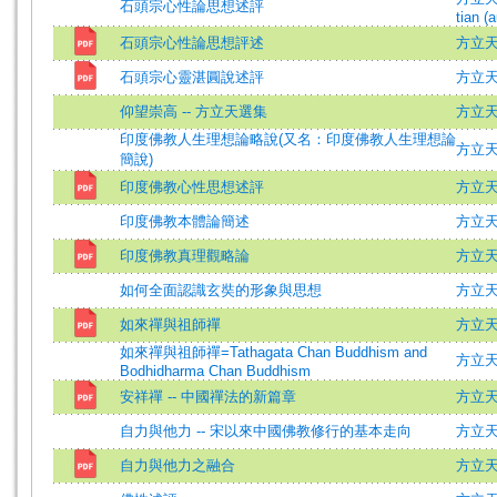
石頭宗心性論思想述評
tian (a
石頭宗心性論思想評述
方立
石頭宗心靈湛圓說述評
方立
仰望崇高 -- 方立天選集
方立天=F
印度佛教人生理想論略說(又名：印度佛教人生理想論
方立
簡說)
印度佛教心性思想述評
方立
印度佛教本體論簡述
方立
印度佛教真理觀略論
方立天 =
如何全面認識玄奘的形象與思想
方立
如來禪與祖師禪
方立
如來禪與祖師禪=Tathagata Chan Buddhism and
方立天 =
Bodhidharma Chan Buddhism
安祥禪 -- 中國禪法的新篇章
方立
自力與他力 -- 宋以來中國佛教修行的基本走向
方立
自力與他力之融合
方立