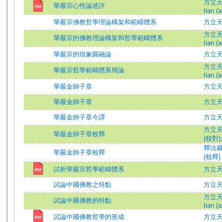
方立天 (
華嚴宗心性論述評
tian (a
華嚴宗佛教哲學理論構架和範疇體系
方立天 =
方立天 (
華嚴宗的佛教理論構架和哲學範疇體系
tian (a
華嚴宗的現象圓融論
方立天 =
方立天 (
華嚴宗哲學範疇體系簡論
tian (a
華嚴金師子章
方立
華嚴金師子章
方立
華嚴金師子章今譯
方立
方立天
華嚴金師子章校釋
(校對)
釋法藏 
華嚴金師子章校釋
(校釋)
試析華嚴宗哲學範疇體系
方立
試論中國佛教之特點
方立
方立天 (
試論中國佛教的特點
tian (a
試論中國佛教哲學的形成
方立