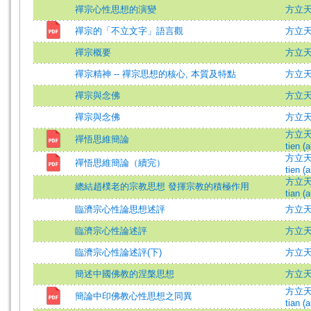
禪宗心性思想的演變
方立
禪宗的「不立文字」語言觀
方立天 =
禪宗概要
方立
禪宗精神 -- 禪宗思想的核心, 本質及特點
方立
禪宗與念佛
方立
禪宗與念佛
方立
方立天 (
禪悟思維簡論
tien (a
方立天 (
禪悟思維簡論（續完）
tien (a
方立天 (
總結趙樸老的宗教思想 發揮宗教的積極作用
tian (a
臨濟宗心性論思想述評
方立天 =
臨濟宗心性論述評
方立
臨濟宗心性論述評(下)
方立
簡述中國佛教的涅槃思想
方立
方立天 (
簡論中印佛教心性思想之同異
tian (a