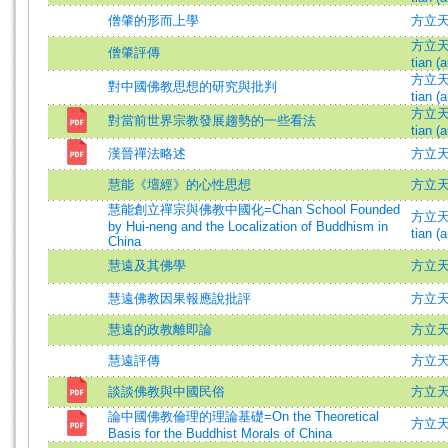
僧肇的形而上學
方立
方立天 (
僧肇評傳
tian (a
方立天 (
對中國佛教思想的研究與批判
tian (a
方立天 (
對當前世界宗教發展趨勢的一些看法
tian (a
漢晉禪法略述
方立天 =
慧能《壇經》的心性思想
方立
慧能創立禪宗與佛教中國化=Chan School Founded
方立天 (
by Hui-neng and the Localization of Buddhism in
tian (a
China
慧遠及其佛學
方立
慧遠佛教因果報應說批評
方立天 
慧遠的政教離即論
方立
慧遠評傳
方立
談談佛教與中國民俗
方立
論中國佛教倫理的理論基礎=On the Theoretical
方立天 =
Basis for the Buddhist Morals of China