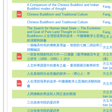
A Comparison of the Chinese Buddhist and Indian
Fang, 
Buddhist modes of thought
Chinese Buddhism and Traditional Culture
Fang, 
Chinese Buddhism and Traditional Culture
Fang, 
The Search for Human Ideal State -- The Evolution
and Goal of Pure Land Thought in Chinese
Fang,
Buddhism=人生理想境界的追求 -- 中國佛教淨土思潮
立天 (a
的演變與歸趣
一個極具特色的佛教真理論 -- 智顗的七種二諦說和三
方立天 =
諦圓融說
一部富有開創性的力作──江燦騰《臺灣佛教百年史
方立天 
之研究（1895－1995）》評介
(著)
方立天 (
人文科學課題中的應有之義 -- 重視開展宗教學研究
tian (a
人生真相與生命意義的探求──〈禪心人〉序
方立
人生理想境界的追求--中國佛教淨土思潮的演變與歸
方立
趣
方立天 (
人間佛教的界說與人間正道的實踐
tian (a
方立天 (
三次捨身寺院的梁武帝
tian (a
三次捨身寺院的梁武帝
方立天 