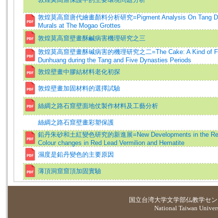
敦煌莫高窟唐代繪畫顏料分析研究=Pigment Analysis On Tang Dy
Murals at The Mogao Grottes
敦煌莫高窟壁畫酥鹹病害機理研究之三
敦煌莫高窟壁畫酥碱病害的機理研究之二=The Cake: A Kind of Fo
Dunhuang during the Tang and Five Dynasties Periods
敦煌壁畫中膠結材料老化初探
敦煌壁畫加固材料的選擇試驗
絲綢之路石窟壁面地仗製作材料及工藝分析
絲綢之路石窟壁畫彩塑保護
鉛丹朱砂和土紅變色研究的新進展=New Developments in the Rese
Colour changes in Red Lead Vermilion and Hematite
濕度是鉛丹變色的主要原因
薄頂洞窟窟頂加固實驗
国立台湾大学
文学部仏教学セン
National Taiwan Universi