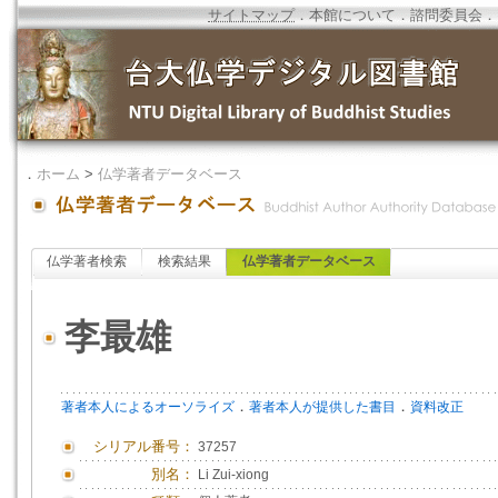
サイトマップ
．
本館について
．
諮問委員会
．
．
ホーム
>
仏学著者データベース
仏学著者検索
検索結果
仏学著者データベース
李最雄
．
．
著者本人によるオーソライズ
著者本人が提供した書目
資料改正
シリアル番号：
37257
別名：
Li Zui-xiong