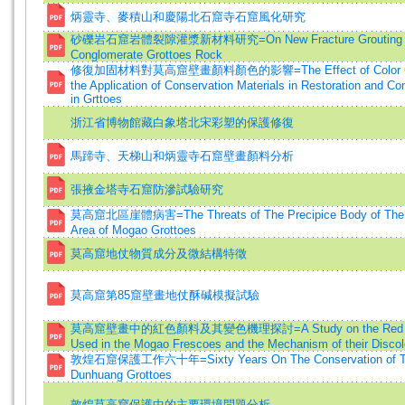
炳靈寺、麥積山和慶陽北石窟寺石窟風化研究
砂礫岩石窟岩體裂隙灌漿新材料研究=On New Fracture Grouting Mat
Conglomerate Grottoes Rock
修復加固材料對莫高窟壁畫顏料顏色的影響=The Effect of Color Ch
the Application of Conservation Materials in Restoration and Co
in Grttoes
浙江省博物館藏白象塔北宋彩塑的保護修復
馬蹄寺、天梯山和炳靈寺石窟壁畫顏料分析
張掖金塔寺石窟防滲試驗研究
莫高窟北區崖體病害=The Threats of The Precipice Body of The 
Area of Mogao Grottoes
莫高窟地仗物質成分及微結構特徵
莫高窟第85窟壁畫地仗酥碱模擬試驗
莫高窟壁畫中的紅色顏料及其變色機理探討=A Study on the Red P
Used in the Mogao Frescoes and the Mechanism of their Discol
敦煌石窟保護工作六十年=Sixty Years On The Conservation of 
Dunhuang Grottoes
敦煌莫高窟保護中的主要環境問題分析