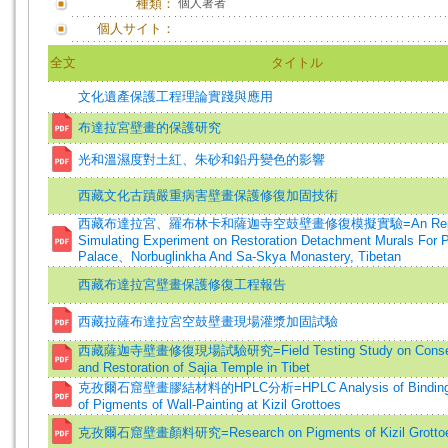
種類：
個人著者
個人サイト：
全文
タイトル
文化遺產保護工程理論實踐與應用
布達拉宮壁畫的保護研究
光和溫濕度對土紅、朱砂和鉛丹變色的影響
西藏文化古蹟嚴重病害壁畫保護修復加固技術
西藏布達拉宮、羅布林卡和薩迦寺空鼓壁畫修復模擬實驗=An Repor
Simulating Experiment on Restoration Detachment Murals For P
Palace、Norbuglinkha And Sa-Skya Monastery, Tibetan
西藏布達拉宮壁畫保護修復工程報告
西藏拉薩布達拉宮空鼓壁畫現場灌漿加固試驗
西藏薩迦寺壁畫修復現場試驗研究=Field Testing Study on Conser
and Restoration of Sajia Temple in Tibet
克孜爾石窟壁畫膠結材料的HPLC分析=HPLC Analysis of Binding
of Pigments of Wall-Painting at Kizil Grottoes
克孜爾石窟壁畫顏料研究=Research on Pigments of Kizil Grotto