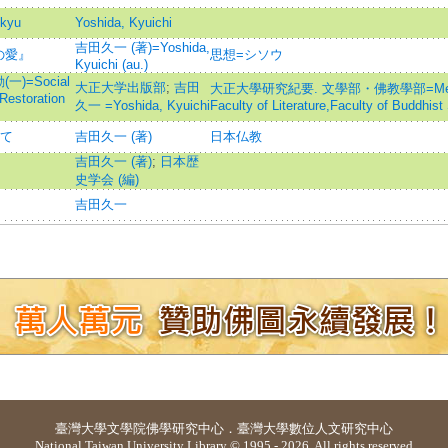
nkyu
Yoshida, Kyuichi
吉田久一 (著)=Yoshida,
の愛』
思想=シソウ
Kyuichi (au.)
=Social
大正大学出版部
;
吉田
大正大學研究紀要. 文學部・佛教學部=Memoirs o
 Restoration
久一 =Yoshida, Kyuichi
Faculty of Literature,Faculty of Buddhist
して
吉田久一 (著)
日本仏教
吉田久一 (著)
;
日本歴
史学会 (編)
吉田久一
臺灣大學
文學院佛學研究中心
．
臺灣大學數位人文研究中心
National Taiwan University Library © 1995 - 2026. All rights reserved