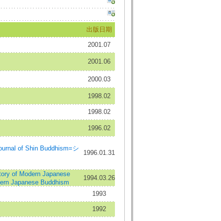
出版日期
2001.07
2001.06
2000.03
1998.02
1998.02
1996.02
urnal of Shin Buddhism=シ
1996.01.31
 of Modern Japanese
1994.03.26
dern Japanese Buddhism
1993
1992