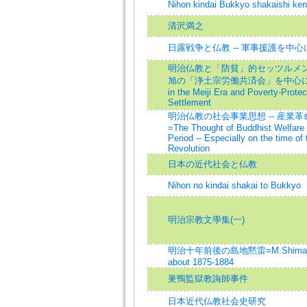
Nihon kindai Bukkyo shakaishi ke
清沢満之
日露戦争と仏教 -- 軍事援護を中心
明治仏教と「防貧」的セッツルメント
旭の「浄土宗労働共済会」を中心に=B
in the Meiji Era and Poverty-Protec
Settlement
明治仏教の社会事業思想 -- 産業
=The Thought of Buddhist Welfare 
Period -- Especially on the time of 
Revolution
日本の近代社会と仏教
Nihon no kindai shakai to Bukkyo
明治宗教文學集(一)
明治十年前後の島地黙雷=M.Shimaji's a
about 1875-1884
巣鴨監獄教誨師事件
日本近代仏教社会史研究