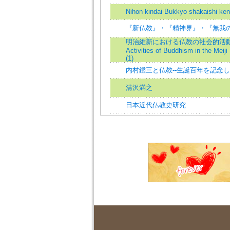
Nihon kindai Bukkyo shakaishi ke
『新仏教』・『精神界』・『無我
明治維新における仏教の社会的活動(一)
Activities of Buddhism in the Meiji
(1)
内村鑑三と仏教--生誕百年を記念
清沢満之
日本近代仏教史研究