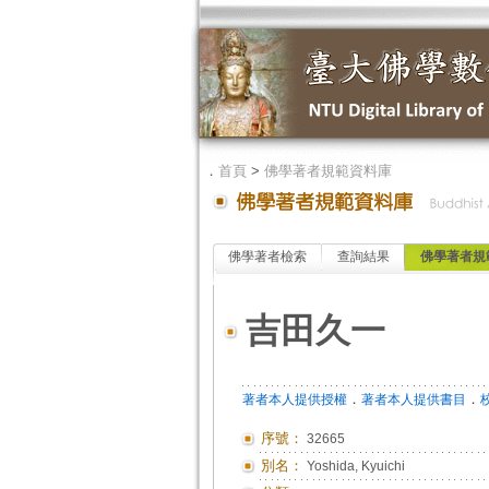
．
首頁
>
佛學著者規範資料庫
佛學著者檢索
查詢結果
佛學著者規
吉田久一
．
．
著者本人提供授權
著者本人提供書目
序號：
32665
別名：
Yoshida, Kyuichi