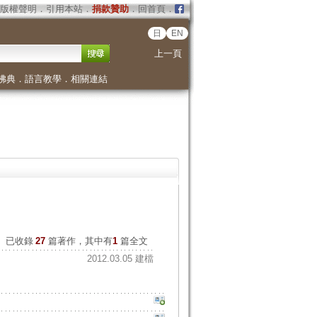
版權聲明
．
引用本站
．
捐款贊助
．
回首頁
．
日
EN
上一頁
佛典
．
語言教學
．
相關連結
已收錄
27
篇著作，其中有
1
篇全文
2012.03.05 建檔