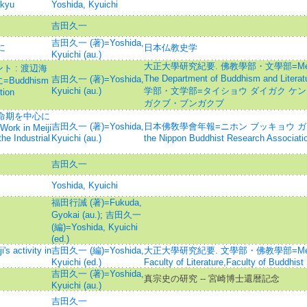
nkyu
Yoshida, Kyuichi
吉田久一
吉田久一 (著)=Yoshida,
に
日本仏教史学
Kyuichi (au.)
大正大學研究紀要. 佛教學部・文學部=Memoirs o
 : 渡辺海
The Department of Buddhism and L
吉田久一 (著)=Yoshida,
uddhism
Kyuichi (au.)
学部・文学部=タイショウ ダイガク ケン
tion
ガクブ・ブンガクブ
革命期を中心に
吉田久一 (著)=Yoshida,
日本佛敎學會年報=ニホン ブッキョウ ガッカイ
Work in Meiji
the Industrial
Kyuichi (au.)
the Nippon Buddhist Research Associati
吉田久一
Yoshida, Kyuichi
福田行誡 (著)=Fukuda,
Gyokai (au.)
;
吉田久一
(編)=Yoshida, Kyuichi
(ed.)
ctivity in
吉田久一 (編)=Yoshida,
大正大學研究紀要. 文學部・佛教學部=Memoirs o
Kyuichi (ed.)
Faculty of Literature,Faculty of Buddhist
吉田久一 (著)=Yoshida,
真宗史の研究 -- 宮崎博士還暦記念
Kyuichi (au.)
吉田久一