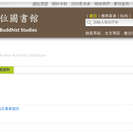
網站導覽
．
關於本館
．
諮詢委員會
．
聯絡我們
．
書目提供
．
｜
書目
｜
佛學著者
｜
站內
｜
檢索系統
．
全文專區
．
數位
範資料
校正著者資訊