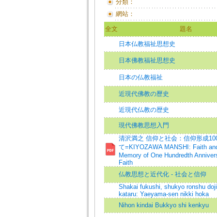
分類：
網站：
全文
題名
日本仏教福祉思想史
日本佛教福祉思想史
日本の仏教福祉
近現代佛教の歷史
近現代仏教の歴史
現代佛教思想入門
清沢満之 信仰と社会：信仰形成10
て=KIYOZAWA MANSHI: Faith and 
Memory of One Hundredth Annivers
Faith
仏教思想と近代化 - 社会と信仰
Shakai fukushi, shukyo ronshu doji
kataru: Yaeyama-sen nikki hoka
Nihon kindai Bukkyo shi kenkyu