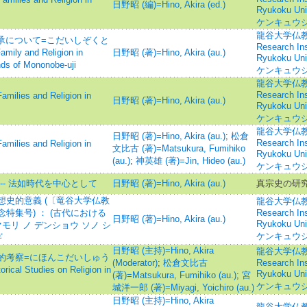
日野昭 (編)=Hino, Akira (ed.)
Ryukoku U
ケンキュウジ
龍谷大学仏教文
伝承について=こだいしぞくと
Research Inst
ly and Religion in
日野昭 (著)=Hino, Akira (au.)
Ryukoku U
ds of Mononobe-uji
ケンキュウジ
龍谷大学仏教文
Research Inst
lies and Religion in
日野昭 (著)=Hino, Akira (au.)
Ryukoku U
ケンキュウジ
龍谷大学仏教文
日野昭 (著)=Hino, Akira (au.)
;
松倉
Research Inst
lies and Religion in
文比古 (著)=Matsukura, Fumihiko
Ryukoku U
(au.)
;
神英雄 (著)=Jin, Hideo (au.)
ケンキュウジ
-- 法如時代を中心として
日野昭 (著)=Hino, Akira (au.)
真宗史の研究
史的意義 (〔竜谷大学仏教
龍谷大学仏教文
特集号) ： (古代における
Research Inst
日野昭 (著)=Hino, Akira (au.)
Ryukoku U
モリ ノ デンショウ ソノ シ
ケンキュウジ
ギ
日野昭 (主持)=Hino, Akira
龍谷大学仏教文
的考察=にほんこだいしゅう
(Moderator)
;
松倉文比古
Research Inst
Studies on Religion in
Ryukoku U
(著)=Matsukura, Fumihiko (au.)
;
宮
ケンキュウジ
城洋一郎 (著)=Miyagi, Yoichiro (au.)
日野昭 (主持)=Hino, Akira
龍谷大学仏教文