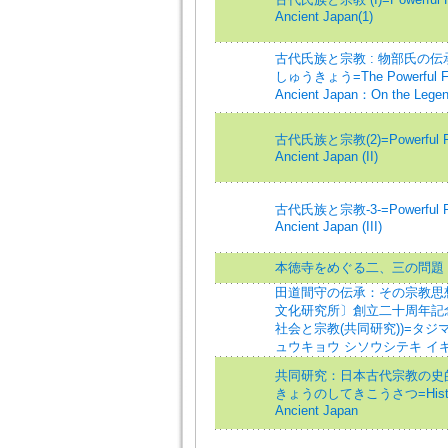
Ancient Japan(1)
古代氏族と宗教 : 物部氏の
しゅうきょう=The Powerful Fami
Ancient Japan：On the Legen
古代氏族と宗教(2)=Powerful Fami
Ancient Japan (II)
古代氏族と宗教-3-=Powerful Fami
Ancient Japan (III)
本徳寺をめぐる二、三の問題 
田道間守の伝承：その宗教思想
文化研究所〕創立二十周年記念
社会と宗教(共同研究))=タジマ
ュウキョウ シソウシテキ イ
共同研究：日本古代宗教の史
きょうのしてきこうさつ=Historical 
Ancient Japan