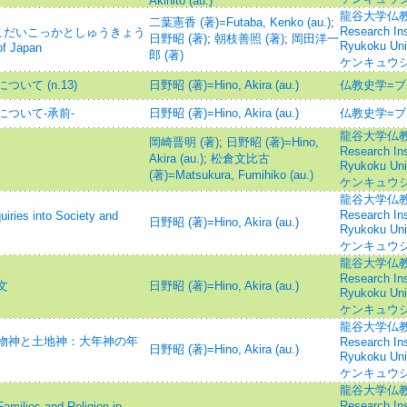
Akihito (au.)
龍谷大学仏教文
二葉憲香 (著)=Futaba, Kenko (au.)
;
Research Inst
こだいこっかとしゅうきょう
日野昭 (著)
;
朝枝善照 (著)
;
岡田洋一
Ryukoku U
of Japan
郎 (著)
ケンキュウジ
て (n.13)
日野昭 (著)=Hino, Akira (au.)
仏教史学=ブ
ついて-承前-
日野昭 (著)=Hino, Akira (au.)
仏教史学=ブ
龍谷大学仏教文
岡崎晋明 (著)
;
日野昭 (著)=Hino,
Research Inst
Akira (au.)
;
松倉文比古
Ryukoku U
(著)=Matsukura, Fumihiko (au.)
ケンキュウジ
龍谷大学仏教文
Research Inst
 into Society and
日野昭 (著)=Hino, Akira (au.)
Ryukoku U
ケンキュウジ
龍谷大学仏教文
Research Inst
文
日野昭 (著)=Hino, Akira (au.)
Ryukoku U
ケンキュウジ
龍谷大学仏教文
物神と土地神：大年神の年
Research Inst
日野昭 (著)=Hino, Akira (au.)
Ryukoku U
ケンキュウジ
龍谷大学仏教文
Research Inst
lies and Religion in