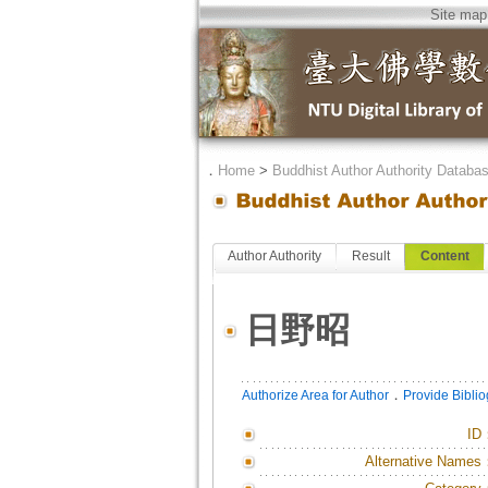
Site map
．
Home
>
Buddhist Author Authority Databa
Author Authority
Result
Content
日野昭
．
Authorize Area for Author
Provide Bibli
ID
Alternative Names