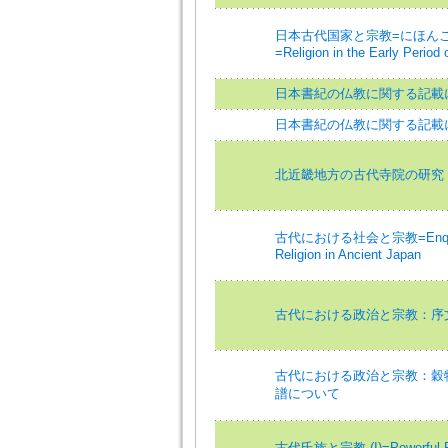
日本古代国家と宗教=にほん
=Religion in the Early Period 
日本書紀の仏教に関する記載につい
日本書紀の仏教に関する記載に
北近畿地方の古代寺院の研究
古代における社会と宗教=Enquiries
Religion in Ancient Japan
古代における政治と宗教：序
古代における政治と宗教：穀
譜について
古代氏族と宗教 (I)=Powerful Fami