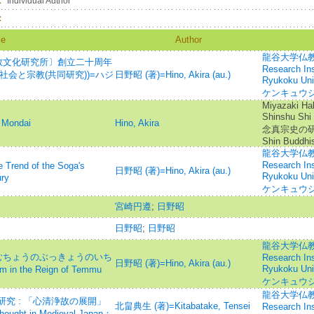
：
Individual Author
：
le
Author
龍谷大学仏教文
教文化研究所〕創立二十周年
Research Inst
社会と宗教(共同研究))=ハジ
日野昭 (著)=Hino, Akira (au.)
Ryukoku U
ケンキュウジ
Miyazaki Ha
Shinshu S
o Mondai
Hino, Akira
念真宗史の研究=A 
Shin Buddhi
龍谷大学仏教文
Research Inst
nd of the Soga's
日野昭 (著)=Hino, Akira (au.)
Ryukoku U
ury
ケンキュウジ
宮崎円遵
;
日野昭
日野昭
;
日野昭
龍谷大学仏教文
むちょうのぶっきょうのいち
Research Inst
日野昭 (著)=Hino, Akira (au.)
Ryukoku U
in the Reign of Temmu
ケンキュウジ
龍谷大学仏教文
究 : 「心清浄故の展開」
北畠典生 (著)=Kitabatake, Tensei
Research Inst
Thought in Medieval Japan：