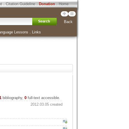
ht
．
Citation Guideline
．
Donation
．
Home
中
日
Back
anguage Lessons
．
Links
1
bibliography,
0
full-text accessible.
2012.03.05 created