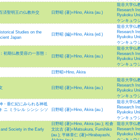
龍谷大学仏教文
Research Inst
百済聖明王の仏教外交
日野昭 (著)=Hino, Akira (au.)
Ryukoku U
ケンキュウジ
龍谷大学仏教文
Research Inst
al Studies on the
日野昭 (編)=Hino, Akira (ed.)
Ryukoku U
cient Japan
ケンキュウジ
龍谷大学仏教文
-：初期仏教受容の一形態：
Research Inst
日野昭 (著)=Hino, Akira (au.)
Ryukoku U
ケンキュウジ
日野昭=Hino, Akira
龍谷大学仏教文
Research Inst
文
日野昭 (著)=Hino, Akira (au.)
Ryukoku U
ケンキュウジ
龍谷大学仏教文
神・垂仁紀にみられる神祗
Research Inst
 ニ ミラレル シンシ シソ
日野昭 (著)=Hino, Akira (au.)
Ryukoku U
ケンキュウジ
日野昭 (著)=Hino, Akira (au.)
;
松倉
龍谷大学仏教文
Research Inst
Society in the Early
文比古 (著)=Matsukura, Fumihiko
Ryukoku U
(au.)
;
平林章仁 (著)=Hirabayashi,
ケンキュウジ