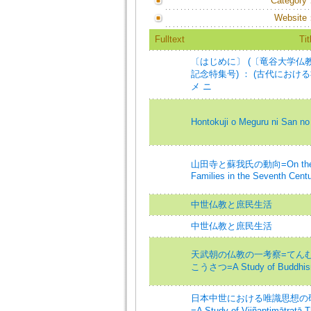
Category
Website
Fulltext
Tit
〔はじめに〕 (〔竜谷大学仏
記念特集号) ： (古代における
メ ニ
Hontokuji o Meguru ni San n
山田寺と蘇我氏の動向=On the Tre
Families in the Seventh Cent
中世仏教と庶民生活
中世仏教と庶民生活
天武朝の仏教の一考察=てん
こうさつ=A Study of Buddhism 
日本中世における唯識思想の研
=A Study of Vijñaptimātratā 