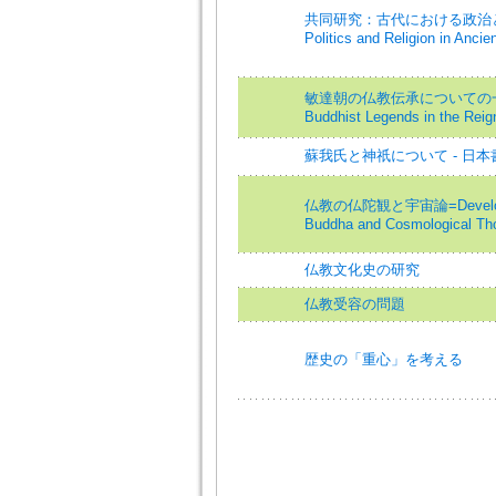
共同研究：古代における政治と宗教=E
Politics and Religion in Ancie
敏達朝の仏教伝承についての一考察=
Buddhist Legends in the Reig
蘇我氏と神祇について - 日
仏教の仏陀観と宇宙論=Developmen
Buddha and Cosmological Th
仏教文化史の研究
仏教受容の問題
歴史の「重心」を考える