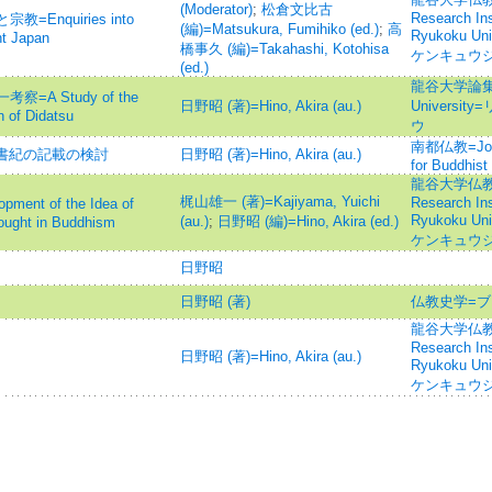
(Moderator)
;
松倉文比古
Research Inst
nquiries into
(編)=Matsukura, Fumihiko (ed.)
;
高
Ryukoku U
nt Japan
橋事久 (編)=Takahashi, Kotohisa
ケンキュウジ
(ed.)
龍谷大学論集=Jo
A Study of the
日野昭 (著)=Hino, Akira (au.)
Univers
n of Didatsu
ウ
南都仏教=Journ
本書紀の記載の検討
日野昭 (著)=Hino, Akira (au.)
for Buddhist
龍谷大学仏教文
梶山雄一 (著)=Kajiyama, Yuichi
Research Inst
t of the Idea of
Ryukoku U
(au.)
;
日野昭 (編)=Hino, Akira (ed.)
ought in Buddhism
ケンキュウジ
日野昭
日野昭 (著)
仏教史学=ブ
龍谷大学仏教文
Research Inst
日野昭 (著)=Hino, Akira (au.)
Ryukoku U
ケンキュウジ