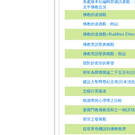
各處致本社編輯部通訊選載：北
北平佛教近況
佛教的道德觀
佛教的道德觀：附誌
佛教的道德觀=Buddhist Ethic
佛教梵語聖典概觀
佛教梵語聖典概觀：附誌
我對於密宗的希望
明年為釋尊降誕二千五百年(日
建設大聖釋尊紀念塔(日本消息
怎樣行菩薩道
唯識學與心理學之比較
婆羅門教佛教混和之一例(爪哇
密宗之發展觀
從世界危機說到佛教救濟