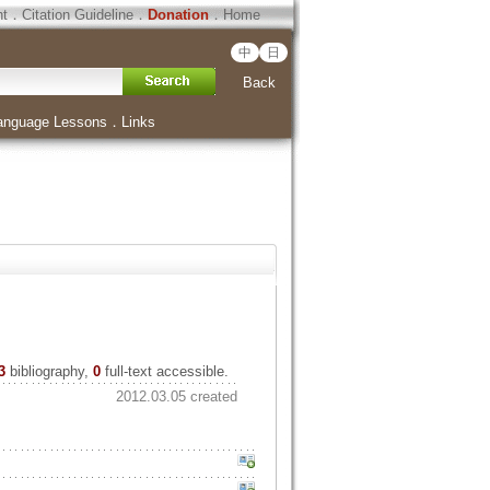
ht
．
Citation Guideline
．
Donation
．
Home
中
日
Back
anguage Lessons
．
Links
3
bibliography,
0
full-text accessible.
2012.03.05 created