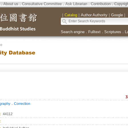
．
About us
．
Consultative Committee
．
Ask Librarian
．
Contribution
．
Copyrig
｜
Catalog
｜
Author Authority
｜
Google
｜
Search engine
．
Fulltext
．
Scriptures
．
L
se
3
．
ography
Correction
：
44112
：