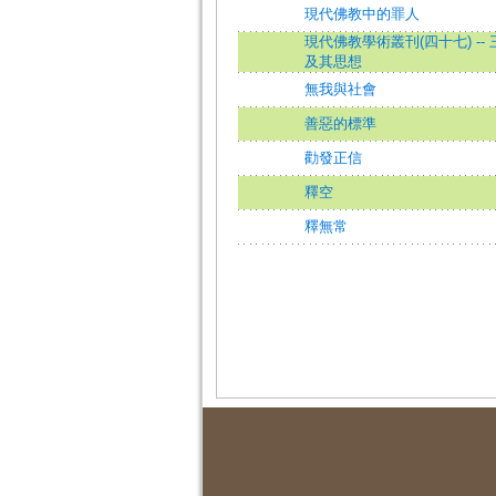
現代佛教中的罪人
現代佛教學術叢刊(四十七) --
及其思想
無我與社會
善惡的標準
勸發正信
釋空
釋無常