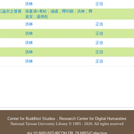
洪林
正信
 三論宗之發展
張曼濤=青松
;
涵虛
;
釋印順
;
洪林
;
釋
道安
;
湯用彤
洪林
正信
洪林
正信
洪林
正信
洪林
正信
洪林
正信
Center for Buddhist Studies
．
Research Center for Digital Humanities
National Taiwan University Library © 1995 - 2026. All rights reserved
doi:10.6681/NTURCDH.DB_DLMBS/Collection