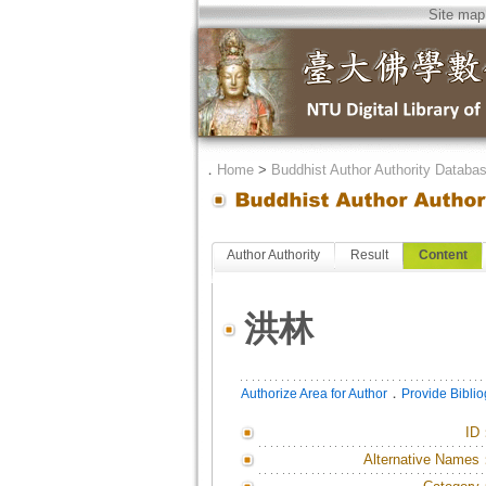
Site map
．
Home
>
Buddhist Author Authority Databa
Author Authority
Result
Content
洪林
．
Authorize Area for Author
Provide Bibli
ID
Alternative Names