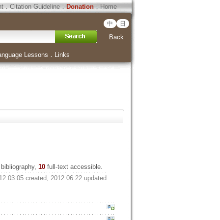
ht
．
Citation Guideline
．
Donation
．
Home
中
日
Back
anguage Lessons
．
Links
bibliography,
10
full-text accessible.
12.03.05 created, 2012.06.22 updated