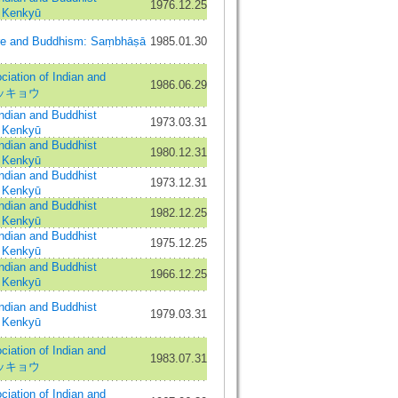
1976.12.25
 Kenkyū
ure and Buddhism: Saṃbhāṣā
1985.01.30
ation of Indian and
1986.06.29
 ブッキョウ
an and Buddhist
1973.03.31
 Kenkyū
an and Buddhist
1980.12.31
 Kenkyū
an and Buddhist
1973.12.31
 Kenkyū
an and Buddhist
1982.12.25
 Kenkyū
an and Buddhist
1975.12.25
 Kenkyū
an and Buddhist
1966.12.25
 Kenkyū
an and Buddhist
1979.03.31
 Kenkyū
ation of Indian and
1983.07.31
 ブッキョウ
ation of Indian and