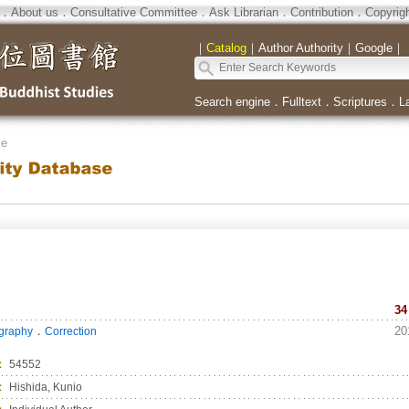
．
About us
．
Consultative Committee
．
Ask Librarian
．
Contribution
．
Copyrig
｜
Catalog
｜
Author Authority
｜
Google
｜
Search engine
．
Fulltext
．
Scriptures
．
L
se
34
．
20
ography
Correction
：
54552
：
Hishida, Kunio