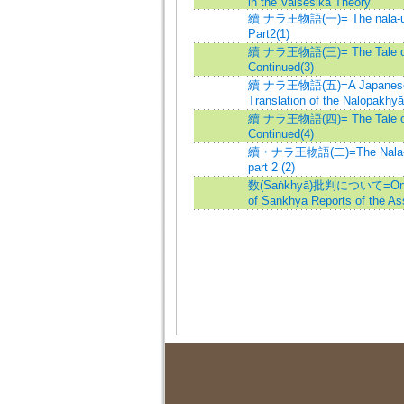
in the Vaisesika Theory
續 ナラ王物語(一)= The nala-u
Part2(1)
續 ナラ王物語(三)= The Tale of 
Continued(3)
續 ナラ王物語(五)=A Japanes
Translation of the Nalopakhyā
續 ナラ王物語(四)= The Tale of 
Continued(4)
續・ナラ王物語(二)=The Nala-u
part 2 (2)
数(Saṅkhyā)批判について=On t
of Saṅkhyā Reports of the As