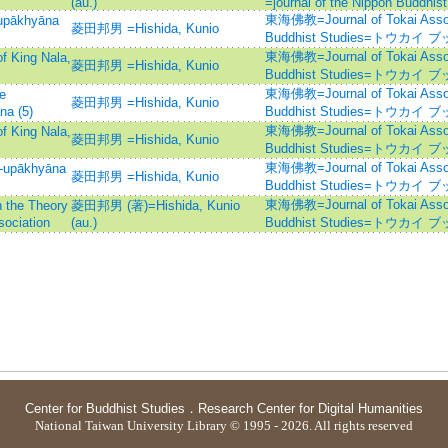
(au.)
=journal of the Nippon Buddhis
東海佛教=Journal of Tokai Associ
pākhyāna
菱田邦男 =Hishida, Kunio
Buddhist Studies=トウカイ
東海佛教=Journal of Tokai Associ
King Nala,
菱田邦男 =Hishida, Kunio
Buddhist Studies=トウカイ
東海佛教=Journal of Tokai Associ
e
菱田邦男 =Hishida, Kunio
na (5)
Buddhist Studies=トウカイ
東海佛教=Journal of Tokai Associ
King Nala,
菱田邦男 =Hishida, Kunio
Buddhist Studies=トウカイ
東海佛教=Journal of Tokai Associ
pākhyāna
菱田邦男 =Hishida, Kunio
Buddhist Studies=トウカイ
東海佛教=Journal of Tokai Associ
he Theory
菱田邦男 (著)=Hishida, Kunio
sociation
(au.)
Buddhist Studies=トウカイ
Center for Buddhist Studies
．
Research Center for Digital Humanities
National Taiwan University Library © 1995 - 2026. All rights reserved