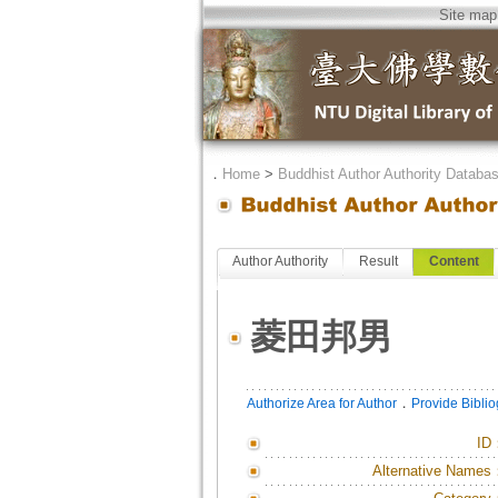
Site map
．
Home
>
Buddhist Author Authority Databa
Author Authority
Result
Content
菱田邦男
．
Authorize Area for Author
Provide Bibli
ID
Alternative Names