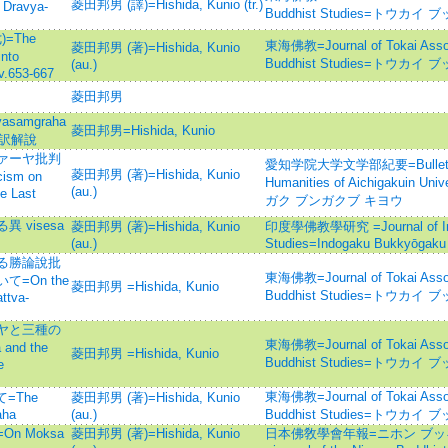
菱田邦男 (譯)=Hishida, Kunio (tr.)
 Dravya-
Buddhist Studies=トウカイ
)=The
東海佛教=Journal of Tokai Associ
菱田邦男 (著)=Hishida, Kunio
nto
Buddhist Studies=トウカイ
(au.)
v.653-667
菱田邦男
samgraha
菱田邦男=Hishida, Kunio
和訳解說
ァーヤ批判
愛知学院大学文学部紀要=Bulletin of
菱田邦男 (著)=Hishida, Kunio
cism on
Humanities of Aichigakuin
(au.)
e Last
ガク ブンガクブ キヨウ
visesa
菱田邦男 (著)=Hishida, Kunio
印度學佛教學研究 =Journal of Indi
(au.)
Studies=Indogaku Bukkyōgaku
る勝論說批
東海佛教=Journal of Tokai Associ
=On the
菱田邦男 =Hishida, Kunio
Buddhist Studies=トウカイ
ttva-
ヤと三種の
東海佛教=Journal of Tokai Associ
and the
菱田邦男 =Hishida, Kunio
Buddhist Studies=トウカイ
e
東海佛教=Journal of Tokai Associ
て=The
菱田邦男 (著)=Hishida, Kunio
aha
(au.)
Buddhist Studies=トウカイ
 Moksa
菱田邦男 (著)=Hishida, Kunio
日本佛敎學會年報=ニホン ブッ