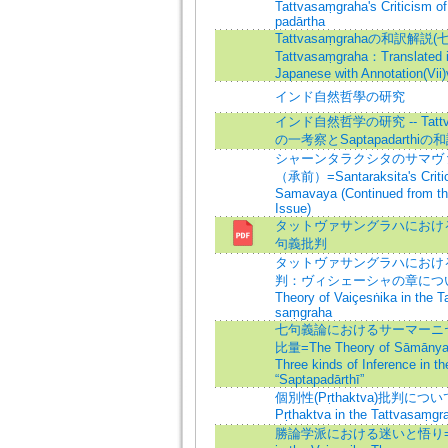
Tattvasaṃgraha's Criticism of
padārtha
Tattvasaṃgrahaの和訳解説(七
Tattvasaṃgraha：Translated i
Japanese with Annotation(Vii)
インド自然哲學の研究
インド自然哲学の研究 -- Tattva
の一考察とSaptapadarthiの
シャーンタラクシタのサマヴ
（承前）=Santaraksita's Criti
Samavaya (Continued from th
Issue)
タットヴァサングラハにおける異 
句義批判
タットヴァサングラハにおけ
判：ヴィシェーシャの章について
Theory of Vaiçesṅika in the Ta
saṃgraha
七句義論におけるサーマーニ
比量=The Theory of Sāmānya 
Three kinds of Inference in th
“Saptapadārthī”
個別性(Pṛthaktva)批判につい
Pṛthaktva in the Tattvasaṃgr
勝論学派における迷いと悟り=On