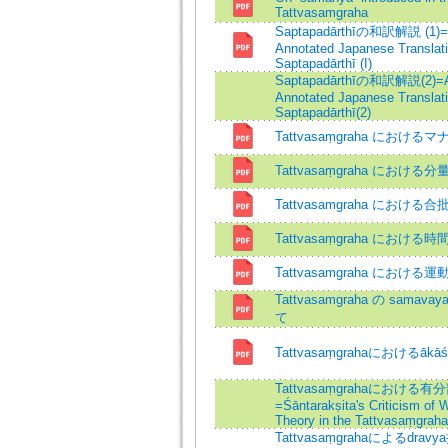
Tattvasamgraha
Saptapadārthīの和訳解説 (1)
Annotated Japanese Translati
Saptapadārthī (I)
Saptapadārthīの和訳解説(2)=
Annotated Japanese Translati
Saptapadārthī(2)
Tattvasaṃgraha における
Tattvasaṃgraha における
Tattvasamgraha における合
Tattvasaṃgraha におけ
Tattvasamgraha における
Tattvasamgraha の samav
て
Tattvasaṃgrahaにおけるākā
Tattvasaṃgrahaにおける
=Śāntarakṣita's Criticism of 
Theory in the Tattvasaṃgraha
Tattvasaṃgrahaによるdravy