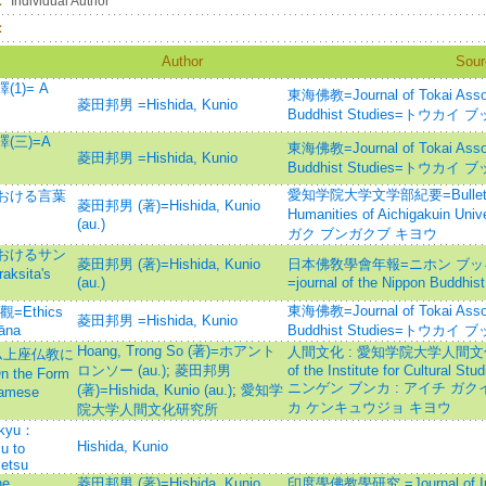
：
Individual Author
：
Author
Sour
1)= A
東海佛教=Journal of Tokai Associ
菱田邦男 =Hishida, Kunio
Buddhist Studies=トウカイ
三)=A
東海佛教=Journal of Tokai Associ
菱田邦男 =Hishida, Kunio
Buddhist Studies=トウカイ
愛知学院大学文学部紀要=Bulletin of
おける言葉
菱田邦男 (著)=Hishida, Kunio
Humanities of Aichigakuin
(au.)
ガク ブンガクブ キヨウ
おけるサン
菱田邦男 (著)=Hishida, Kunio
日本佛敎學會年報=ニホン ブッ
sita's
(au.)
=journal of the Nippon Buddhis
東海佛教=Journal of Tokai Associ
Ethics
菱田邦男 =Hishida, Kunio
yāna
Buddhist Studies=トウカイ
Hoang, Trong So (著)=ホアント
人間文化 : 愛知学院大学人間文化研
ム上座仏教に
ロンソー (au.)
;
菱田邦男
of the Institute for Cultural Stu
n the Form
ニンゲン ブンカ : アイチ ガク
(著)=Hishida, Kunio (au.)
;
愛知学
namese
カ ケンキュウジョ キヨウ
院大学人間文化研究所
nkyu：
Hishida, Kunio
u to
setsu
he
菱田邦男 (著)=Hishida, Kunio
印度學佛教學研究 =Journal of Indi