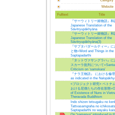
Category
Website
Fulltext
Title
『サーウィトリー姬物語』和譯(
Japanese Translation of the
Sāvitryupākhyāna
『サーウィトリー姬物語』和譯(
Japanese Translation of the
Sāvitryupākhyāna(3)
『サプタパダールティー』に
と物=Word and Things in the
Saptapadarthi
『タットヴァサングラハ』に
スカーラ批判について=Santarak
Criticism on ‘samskara'
『ナラ王物語』 における倫理觀=
as indicated in the Nalopākh
<プロジェクト研究> ベトナ
おける尼僧たちの存在形態=
O
of Existence of Nuns in Viet
Theravada Buddhism
Indo shizen tetsugaku no ke
Tattvasamgraha no ichikosats
Saptapadarthi no wayaku kai
On “samanya” introduced in t