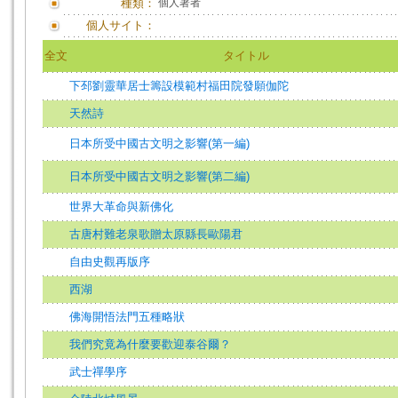
種類：
個人著者
個人サイト：
全文
タイトル
下邳劉靈華居士籌設模範村福田院發願伽陀
天然詩
日本所受中國古文明之影響(第一編)
日本所受中國古文明之影響(第二編)
世界大革命與新佛化
古唐村難老泉歌贈太原縣長歐陽君
自由史觀再版序
西湖
佛海開悟法門五種略狀
我們究竟為什麼要歡迎泰谷爾？
武士禪學序