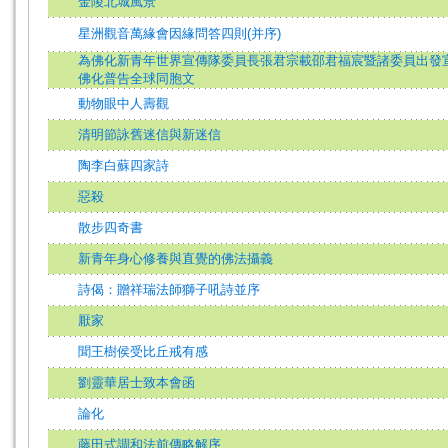
金陵北城風景
星洲觀音萬緣會因緣問答四則(并序)
為佛化新青年世界宣傳隊委員長張君宗載邵君福宸暨諸委員出發
佛化普告全球同胞文
動物眼中人壽觀
清明節詠舊迷信與新迷信
陶李白蘇四家詩
惡殺
散步四奇書
新青年身心修養與直覺的佛法攝義
詩偈：贈祥瑞法師獅子吼詩並序
厭家
聞王樹侯受比丘戒有感
劉靈華居士致本會函
論化
藤田式調和法前傳略解序