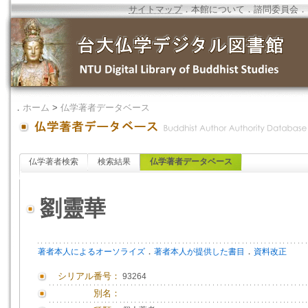
サイトマップ
．
本館について
．
諮問委員会
．
．
ホーム
>
仏学著者データベース
仏学著者検索
検索結果
仏学著者データベース
劉靈華
．
．
著者本人によるオーソライズ
著者本人が提供した書目
資料改正
シリアル番号：
93264
別名：