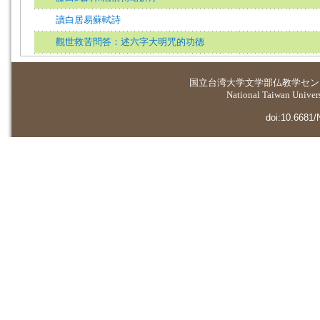
讀白居易蘇軾詩
觀世救苦問答：述六字大明咒的功德
国立台湾大学
文学部仏教学セン
National Taiwan Universi
doi:10.6681