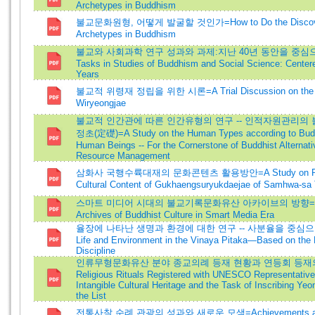
Archetypes in Buddhism
불교문화원형, 어떻게 발굴할 것인가=How to Do the Discoverin
Archetypes in Buddhism
불교와 사회과학 연구 성과와 과제:지난 40년 동안을 중심으로=
Tasks in Studies of Buddhism and Social Science: Center
Years
불교적 위령재 정립을 위한 시론=A Trial Discussion on the Es
Wiryeongjae
불교적 인간관에 따른 인간유형의 연구 -- 인적자원관리의
정초(定礎)=A Study on the Human Types according to Budd
Human Beings -- For the Cornerstone of Buddhist Alternat
Resource Management
삼화사 국행수륙대재의 문화콘텐츠 활용방안=A Study on Plans t
Cultural Content of Gukhaengsuryukdaejae of Samhwa-sa
스마트 미디어 시대의 불교기록문화유산 아카이브의 방향=The Di
Archives of Buddhist Culture in Smart Media Era
율장에 나타난 생명과 환경에 대한 연구 -- 사분율을 중심으로 =
Life and Environment in the Vinaya Pitaka—Based on the F
Discipline
인류무형문화유산 분야 종교의례 등재 현황과 연등회 등재의 과제
Religious Rituals Registered with UNESCO Representative 
Intangible Cultural Heritage and the Task of Inscribing Y
the List
전통사찰 순례 관광의 성과와 새로운 모색=Achievements and