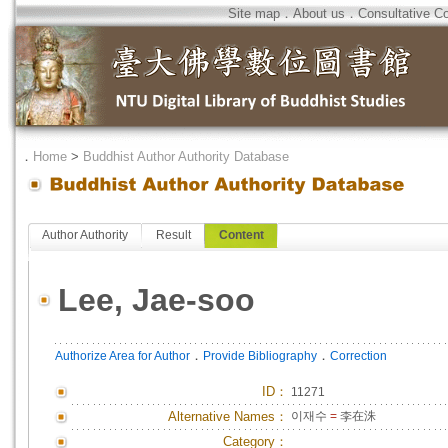
Site map
．
About us
．
Consultative C
．
Home
>
Buddhist Author Authority Database
Author Authority
Result
Content
Lee, Jae-soo
．
．
Authorize Area for Author
Provide Bibliography
Correction
ID
：
11271
Alternative Names：
이재수
=
李在洙
Category：