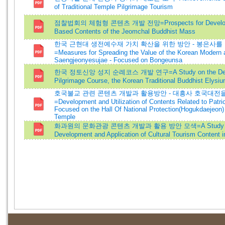
of Traditional Temple Pilgrimage Tourism
점찰법회의 체험형 콘텐츠 개발 전망=Prospects for Developin
Based Contents of the Jeomchal Buddhist Mass
한국 근현대 생전예수재 가치 확산을 위한 방안 - 봉은사를
=Measures for Spreading the Value of the Korean Modern
Saengjeonyesujae - Focused on Bongeunsa
한국 정토신앙 성지 순례코스 개발 연구=A Study on the Deve
Pilgrimage Course, the Korean Traditional Buddhist Elysi
호국불교 관련 콘텐츠 개발과 활용방안 - 대흥사 호국대전
=Development and Utilization of Contents Related to Patr
Focused on the Hall Of National Protection(Hogukdaejeon
Temple
화과원의 문화관광 콘텐츠 개발과 활용 방안 모색=A Study o
Development and Application of Cultural Tourism Content