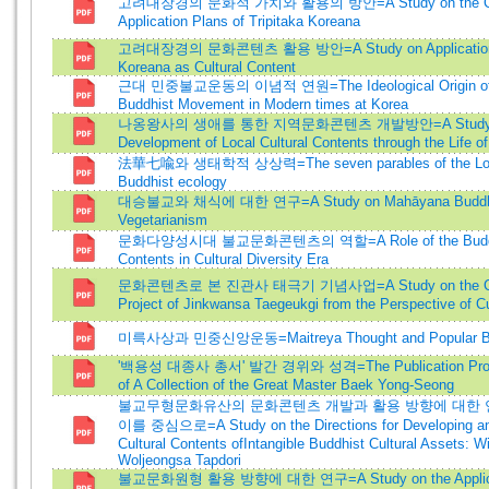
고려대장경의 문화적 가치와 활용의 방안=A Study on the Cultu
Application Plans of Tripitaka Koreana
고려대장경의 문화콘텐츠 활용 방안=A Study on Application of 
Koreana as Cultural Content
근대 민중불교운동의 이념적 연원=The Ideological Origin of t
Buddhist Movement in Modern times at Korea
나옹왕사의 생애를 통한 지역문화콘텐츠 개발방안=A Study o
Development of Local Cultural Contents through the Life 
法華七喩와 생태학적 상상력=The seven parables of the Lotus
Buddhist ecology
대승불교와 채식에 대한 연구=A Study on Mahāyana Buddh
Vegetarianism
문화다양성시대 불교문화콘텐츠의 역할=A Role of the Buddhis
Contents in Cultural Diversity Era
문화콘텐츠로 본 진관사 태극기 기념사업=A Study on the Co
Project of Jinkwansa Taegeukgi from the Perspective of Cu
미륵사상과 민중신앙운동=Maitreya Thought and Popular Bel
'백용성 대종사 총서' 발간 경위와 성격=The Publication Proce
of A Collection of the Great Master Baek Yong-Seong
불교무형문화유산의 문화콘텐츠 개발과 활용 방향에 대한 연
이를 중심으로=A Study on the Directions for Developing and 
Cultural Contents ofIntangible Buddhist Cultural Assets: W
Woljeongsa Tapdori
불교문화원형 활용 방향에 대한 연구=A Study on the Applicatio