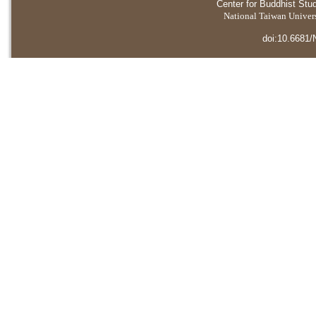
Center for Buddhist Stu
National Taiwan Universi
doi:10.6681