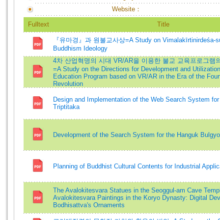
Website：
Fulltext
Title
『유마경』과 원불교사상=A Study on Vimalakīrtinirdeśa-sū
Buddhism Ideology
4차 산업혁명의 시대 VR/AR을 이용한 불교 교육프로그램
=A Study on the Directions for Development and Utilization
Education Program based on VR/AR in the Era of the Fourt
Revolution
Design and Implementation of the Web Search System for
Triptitaka
Development of the Search System for the Hanguk Bulgy
Planning of Buddhist Cultural Contents for Industrial Applic
The Avalokitesvara Statues in the Seoggul-am Cave Temp
Avalokitesvara Paintings in the Koryo Dynasty: Digital De
Bodhisattva's Ornaments