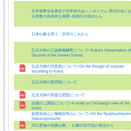
日本密教学会第四十回学術大会シンポジウム 現代社会に
る密教の具体的な展開--利他行の視点から
日本仏教を問う：宗学のこれから
弘法大師の三論教義解釈について=Kukai's Interpretation of 
Doctrine of the Sanron School
弘法大師の空思想について=On the thought of sunyata
according to Kukai
弘法大師の真言観について
弘法大師の菩提心思想について
吉蔵の二諦説について=A study on Chi-tsang's view of the 
truths
如実知自心と極無自性心について=On the Nyojitsuchijishin
Gokumujishoshin
河口慧海の在家仏教 － 仏教の近代化の視点から －