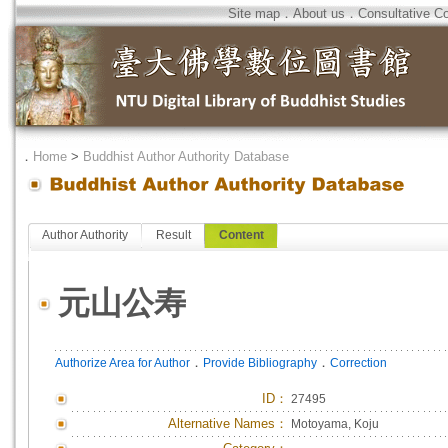
Site map
．
About us
．
Consultative C
．
Home
>
Buddhist Author Authority Database
Author Authority
Result
Content
元山公寿
．
．
Authorize Area for Author
Provide Bibliography
Correction
ID
：
27495
Alternative Names：
Motoyama, Koju