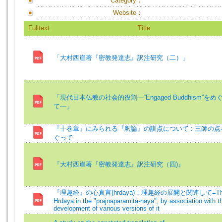
Category：
Website：
Fulltext
Title
「大村西崖著『密教発達志』訳注研究（二）」
「現代日本仏教の社会的役割―“Engaged Buddhism”をめ
て―」
『十巻章』にみられる『釈論』の訓点について : 三師の点
ぐって
『大村西崖著『密教発達志』訳注研究（四)』
『理趣経』の心真言(hrdaya)：理趣経の展開と関連して=Th
Hrdaya in the "prajnaparamita-naya", by association with t
development of various versions of it