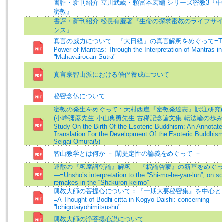
書評・新刊紹介 立川武蔵・頼富本宏編 シリーズ密教3『
密教』
書評・新刊紹介 松長有慶著『生命の探求密教のライフサ
ンス』
真言の威力について : 『大日経』の真言解釈をめぐって=T
Power of Mantras: Through the Interpretation of Mantras in
"Mahavairocan-Sutra"
真言宗智山派における僧侶養成について
秘密念仏について
密教の発生をめぐって : 大村西崖『密教発達志』訳注研究(
(小峰彌彦先生 小山典勇先生 古稀記念論文集 転法輪の歩み)
Study On the Birth Of the Esoteric Buddhism: An Annotat
Translation For the Development Of the Esoteric Buddhis
Seigai Omura(5)
智山教学とは何か － 闡提定性の論義をめぐって －
運敞の『釈摩訶衍論』解釈 ―『釈論啓蒙』の新草をめぐ
―=Unsho’s interpretation to the “Shi-mo-he-yan-lun”, on 
remakes in the “Shakuron-keimo”
興教大師の菩提心について：『一期大要秘密集』を中心と
=A Thought of Bodhi-citta in Kogyo-Daishi: concerning
"Ichigotaiyohimitsushu"
興教大師の浄菩提心説について