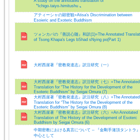
A study on the annotated translation of
〝Ichigo₋taiyo₋himitushu 〟
アティーシャの顕密観=Atisa's Discrimination between
Esoieric and Exoteric Buddhism
ツォンカパの『善説心随』和訳(1)=The Annotated Translat
of Tsong Khapa's Legs bShad sNying po(Part 1)
大村西崖著『密教発達志』訳注研究（一）
大村西崖著『密教発達志』訳注研究（七）=The Annotated
Translation for “The History for the Development of the
Esoteric Buddhism” by Seigai Omura (7)
大村西崖著『密教発達志』訳注研究（八）=The Annotated
Translation for “The History for the Development of the
Esoteric Buddhism” by Seigai Omura (8)
大村西崖著『密教発達志』訳注研究（六）=An Annotated
Translation of The History of the Development of Esoterc
Buddhism by Seigai Omura (6)
中期密教における真言について -- 『金剛手潅頂タントラ
中心として