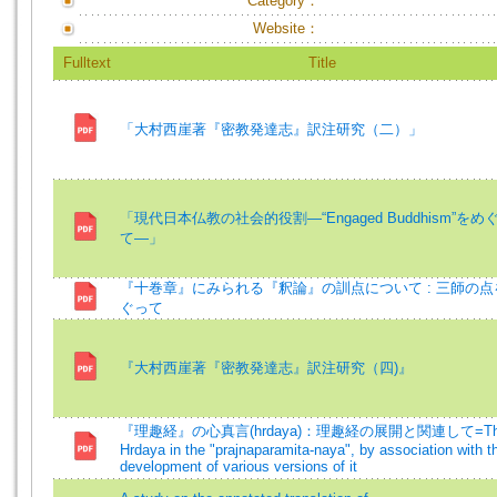
Category：
Website：
Fulltext
Title
「大村西崖著『密教発達志』訳注研究（二）」
「現代日本仏教の社会的役割―“Engaged Buddhism”をめ
て―」
『十巻章』にみられる『釈論』の訓点について : 三師の点
ぐって
『大村西崖著『密教発達志』訳注研究（四)』
『理趣経』の心真言(hrdaya)：理趣経の展開と関連して=Th
Hrdaya in the "prajnaparamita-naya", by association with t
development of various versions of it