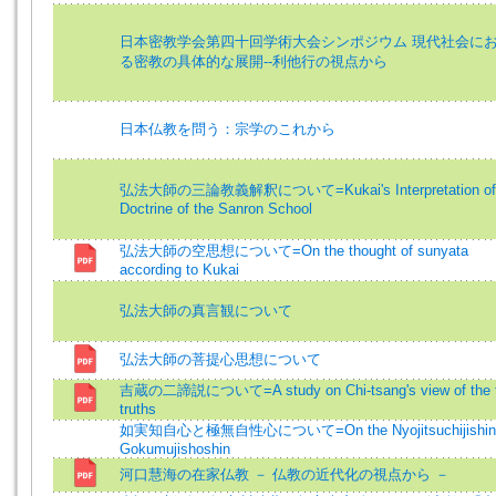
日本密教学会第四十回学術大会シンポジウム 現代社会に
る密教の具体的な展開--利他行の視点から
日本仏教を問う：宗学のこれから
弘法大師の三論教義解釈について=Kukai's Interpretation of 
Doctrine of the Sanron School
弘法大師の空思想について=On the thought of sunyata
according to Kukai
弘法大師の真言観について
弘法大師の菩提心思想について
吉蔵の二諦説について=A study on Chi-tsang's view of the 
truths
如実知自心と極無自性心について=On the Nyojitsuchijishin
Gokumujishoshin
河口慧海の在家仏教 － 仏教の近代化の視点から －