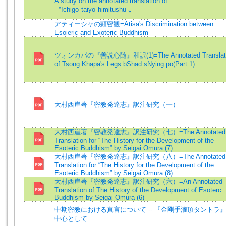
A study on the annotated translation of
〝Ichigo₋taiyo₋himitushu 〟
アティーシャの顕密観=Atisa's Discrimination between
Esoieric and Exoteric Buddhism
ツォンカパの『善説心随』和訳(1)=The Annotated Translat
of Tsong Khapa's Legs bShad sNying po(Part 1)
大村西崖著『密教発達志』訳注研究（一）
大村西崖著『密教発達志』訳注研究（七）=The Annotated
Translation for “The History for the Development of the
Esoteric Buddhism” by Seigai Omura (7)
大村西崖著『密教発達志』訳注研究（八）=The Annotated
Translation for “The History for the Development of the
Esoteric Buddhism” by Seigai Omura (8)
大村西崖著『密教発達志』訳注研究（六）=An Annotated
Translation of The History of the Development of Esoterc
Buddhism by Seigai Omura (6)
中期密教における真言について -- 『金剛手潅頂タントラ
中心として