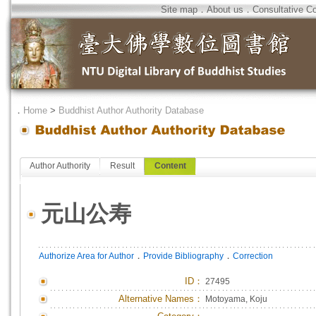
Site map
．
About us
．
Consultative C
．
Home
>
Buddhist Author Authority Database
Author Authority
Result
Content
元山公寿
．
．
Authorize Area for Author
Provide Bibliography
Correction
ID
：
27495
Alternative Names：
Motoyama, Koju