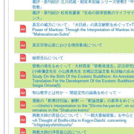
書評・新刊紹介 立川武蔵・頼富本宏編 シリーズ密教3『
密教』
書評・新刊紹介 松長有慶著『生命の探求密教のライフサ
ンス』
真言の威力について : 『大日経』の真言解釈をめぐって=T
Power of Mantras: Through the Interpretation of Mantras in
"Mahavairocan-Sutra"
真言宗智山派における僧侶養成について
秘密念仏について
密教の発生をめぐって : 大村西崖『密教発達志』訳注研究(
(小峰彌彦先生 小山典勇先生 古稀記念論文集 転法輪の歩み)
Study On the Birth Of the Esoteric Buddhism: An Annotat
Translation For the Development Of the Esoteric Buddhis
Seigai Omura(5)
智山教学とは何か － 闡提定性の論義をめぐって －
運敞の『釈摩訶衍論』解釈 ―『釈論啓蒙』の新草をめぐ
―=Unsho’s interpretation to the “Shi-mo-he-yan-lun”, on 
remakes in the “Shakuron-keimo”
興教大師の菩提心について：『一期大要秘密集』を中心と
=A Thought of Bodhi-citta in Kogyo-Daishi: concerning
"Ichigotaiyohimitsushu"
興教大師の浄菩提心説について