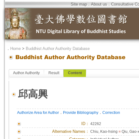
Site map
．
About us
．
Consultative C
．
Home
>
Buddhist Author Authority Database
Author Authority
Result
Content
邱高興
．
．
Authorize Area for Author
Provide Bibliography
Correction
ID
：
42262
Alternative Names：
Chiu, Kao-hsing
=
Qiu, Gao-