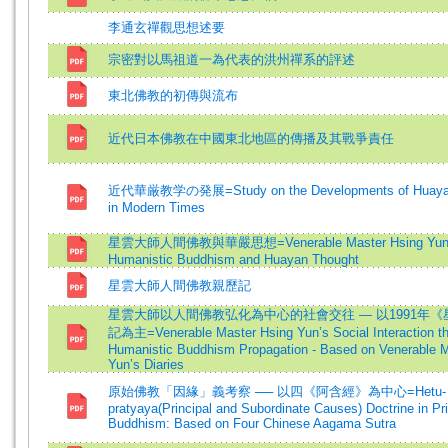
李通玄禪觀思想述要
宗密對以馬祖道一為代表的洪州禪系的評述
東北佛教的初傳與流布
近代日本佛教在中國東北地區的傳播及其戰爭責任
近代華厳教学の発展=Study on the Developments of Huayan
in Modern Times
星雲大師人間佛教與華嚴思想=Venerable Master Hsing Yun
Humanistic Buddhism and Huayan Thought
星雲大師人間佛教親歷記
星雲大師以人間佛教弘化為中心的社會交往 — 以1991年
記為主=Venerable Master Hsing Yun’s Social Interaction t
Humanistic Buddhism Propagation - Based on Venerable M
Yun’s Diaries
原始佛教「因緣」義考察 ── 以四《阿含經》為中心=Hetu-
pratyaya(Principal and Subordinate Causes) Doctrine in Pri
Buddhism: Based on Four Chinese Aagama Sutra