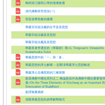
晚明浙江陽明心學的儒佛會通
清代佛教研究現況(一)
菩提達摩形象的建構
華嚴宗宗祖法藏的生平及其思想
華嚴宗祖法藏及其思想
華嚴宗祖法藏及其思想
華嚴長者李通玄的《華嚴經》觀=Li Tongxuan's Viewpoints 
Avatamsaka Sutra
華嚴思想中的「一」與「多」
華嚴思想的淨土解構 -- 彭際淸華嚴淨土思想略述
華嚴淨土念佛思想的三種形態
新昌佛教中國化系列之二 略論新昌作為佛教中國化重要發
素=On the Three Elements of Xinchang as an Important Bir
Sinicization of Buddhism
新譯無量壽經
澄觀華嚴思想的易學解釋模式