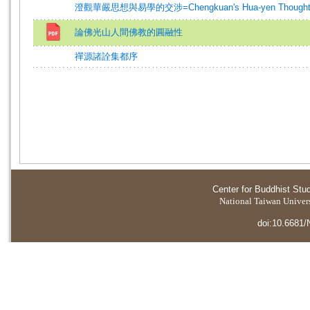
澄觀華嚴思想與易學的交涉=Chengkuan's Hua-yen Thought an
論佛光山人間佛教的圓融性
禪源諸詮集都序
Center for Buddhist Stu
National Taiwan Universi
doi:10.6681