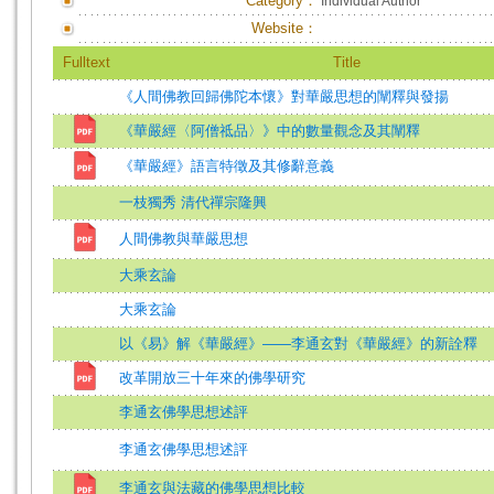
Category：
Individual Author
Website：
Fulltext
Title
《人間佛教回歸佛陀本懷》對華嚴思想的闡釋與發揚
《華嚴經〈阿僧祗品〉》中的數量觀念及其闡釋
《華嚴經》語言特徵及其修辭意義
一枝獨秀 清代禪宗隆興
人間佛教與華嚴思想
大乘玄論
大乘玄論
以《易》解《華嚴經》——李通玄對《華嚴經》的新詮釋
改革開放三十年來的佛學研究
李通玄佛學思想述評
李通玄佛學思想述評
李通玄與法藏的佛學思想比較