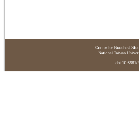
Center for Buddhist Stu
National Taiwan Universi
doi:10.6681