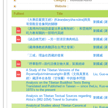
Category：
Individual Author
Website：
Fulltext
Title
《大乘莊嚴寶王經》(Kāraṇḍavyūha-sūtra)與吳
劉國威 (著)=L
哥窟觀音造像間的關聯
《真禪內印頓證虛凝法界金剛智經》：和雲南阿
劉國威 (著)=L
吒力教有關的一部明代寫經
《諸品積咒經》─另一部清宮佛典精品
劉國威 (著
《藏傳佛教經典翻譯在台灣之發展》
劉國威 (著
「三戒」理論在西藏的發展
劉國威
「呼畢勒罕─清代活佛文物大展」策展經緯
劉國威 (著
A Study of the Tibetan Versions of the
Āryamañjuśrīnāmasaṅgīti=新舊《文殊真實名
Liu, Guo-
經》藏譯本在各類《甘珠爾》中的版本問題
Analysis on the Tibetan Buddhist Texts Being
Translated and Published in Taiwan — since the
Liu, Kuo-w
1970’s to the present
Analysis on Tibetan Textual Sources regarding
劉國威 (著)=L
Atiśa’s (982-1054) Travel to Sumatra
Analytical Studies about Tibetan Canonical
Liu, Kuo-w