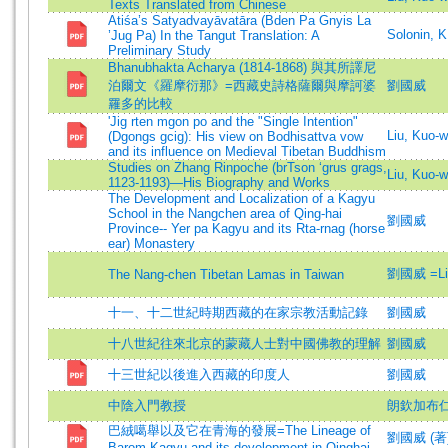
Texts Translated from Chinese
Atiśa’s Satyadvayāvatāra (Bden Pa Gnyis La
Solonin, K
’Jug Pa) In the Tangut Translation: A
Preliminary Study
Bhanubhakta Acharya (1814-1868) 與其所譯尼
泊爾文《羅摩衍那》=西藏史詩格薩爾與摩訶婆
劉國威
羅多的比較
'Jig rten mgon po and the "Single Intention"
Liu, Kuo-w
(Dgongs gcig): His view on Bodhisattva vow
and its influence on Medieval Tibetan Buddhism
Studies on Zhang Rinpoche (brTson ‘grus grags,
Liu, Kuo
1123-1193)—His Biography and Works
The Development and Localization of a Kagyu
School in the Nangchen area of Qing-hai
劉國威
Province-- Yer pa Kagyu and its Rta-rnag (horse
ear) Monastery
劉國威 =Liu
The Nang-chen Tibetan Lamas in Taiwan
十一、十二世紀時期西藏的在家宗教活動記錄
劉國威
十八世紀往來北京的蒙藏人士對中國佛教的理解
劉國威
十三世紀以後進入西藏的印度人
劉國威
中陰入門教授
朗欽加布
巴絨噶舉以及它在青海的發展=The Lineage of
劉國威 (著)=L
Barom Kagyu and its development in Qinghai