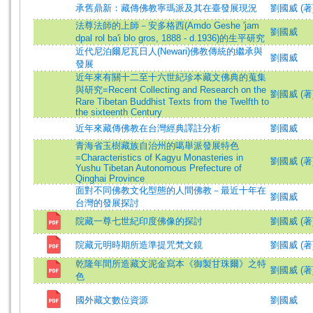
承舊鼎新：藏傳佛教寧瑪派及其在臺發展現況
劉國威 (著)=L
法尊法師的上師－安多格西(Amdo Geshe 'jam
劉國威
dpal rol ba'i blo gros, 1888 - d.1936)的生平研究
近代尼泊爾尼瓦日人(Newari)佛教傳統的繼承與
劉國威
發展
近年來有關十二至十六世紀珍本藏文佛典的蒐集
與研究=Recent Collecting and Research on the
劉國威 (著)=L
Rare Tibetan Buddhist Texts from the Twelfth to
the sixteenth Century
近年來藏傳佛教在台灣經典譯註分析
劉國威
青海省玉樹藏族自治州的噶舉派發展特色
=Characteristics of Kagyu Monasteries in
劉國威 (著)=L
Yushu Tibetan Autonomous Prefecture of
Qinghai Province
面對不同佛教文化型態的人間佛教－最近十年在
劉國威
台灣的發展探討
院藏一尊七世紀印度佛像的探討
劉國威 (著
院藏元明時期所造準提咒梵文鏡
劉國威 (著
乾隆年間所造藏文泥金寫本《御製甘珠爾》之特
劉國威 (著
色
國外藏文數位資源
劉國威