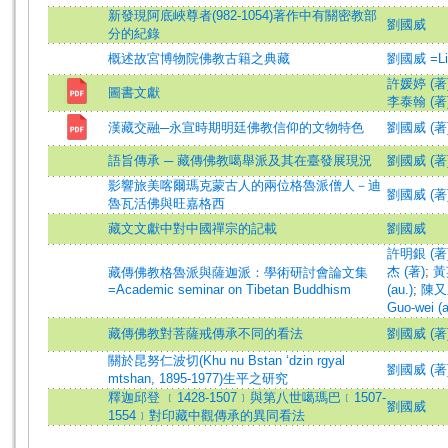
新發現阿底峽尊者(982-1054)著作中有關密教部
劉國威
分的紀錄
概述故宮博物院佛教古籍之典藏
劉國威 =Liu
許媛婷 (著
圖書文獻
李泰翰 (著
漢藏交融─永宣時期明廷佛教信仰的文物特色
劉國威 (著
語旨傳承 ─ 藏傳佛教噶舉派及其在臺發展現況
劉國威 (著)=L
影響旅美喀爾瑪克蒙古人的兩位格魯派僧人－迪
劉國威 (著
魯瓦活佛與旺嘉格西
藏文文獻中對中國禪宗的記載
劉國威
許明銀 (著)=H
杰 (著)
;
黃英
藏傳佛教格魯派與薩迦派：學術研討會論文集
=Academic seminar on Tibetan Buddhism
(au.)
;
陳又
Guo-wei (a
藏傳佛教對菩薩戒傳承不同的看法
劉國威 (著
關於昆努仁波切(Khu nu Bstan ‘dzin rgyal
劉國威 (著)=L
mtshan, 1895-1977)生平之研究
釋迦邱登 ﹝1428-1507﹞與第八世噶瑪巴﹝1507-
劉國威
1554﹞對印藏中觀傳承的異同看法