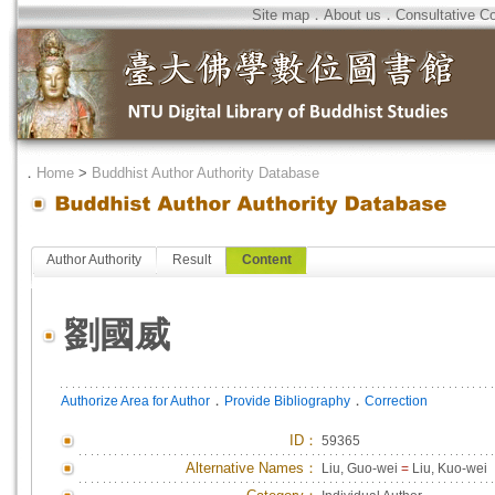
Site map
．
About us
．
Consultative C
．
Home
>
Buddhist Author Authority Database
Author Authority
Result
Content
劉國威
．
．
Authorize Area for Author
Provide Bibliography
Correction
ID
：
59365
Alternative Names：
Liu, Guo-wei
=
Liu, Kuo-wei