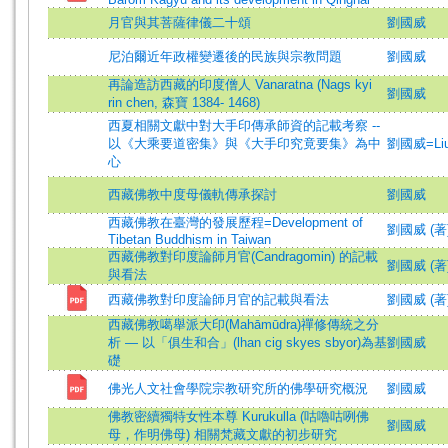
月官與其菩薩律儀二十頌
劉國威
尼泊爾近年政權變遷後的民族與宗教問題
劉國威
再論造訪西藏的印度僧人 Vanaratna (Nags kyi
劉國威
rin chen, 森寶 1384- 1468)
西夏相關文獻中對大手印傳承師資的記載考察 --
以《大乘要道密集》與《大手印究竟要集》為中
劉國威=Liu,
心
西藏佛教中度母儀軌傳承探討
劉國威
西藏佛教在臺灣的發展歷程=Development of
劉國威 (著)=L
Tibetan Buddhism in Taiwan
西藏佛教對印度論師月官(Candragomin) 的記載
劉國威 (著)=L
與看法
西藏佛教對印度論師月官的記載與看法
劉國威 (著)=L
西藏佛教噶舉派大印(Mahāmūdra)禪修傳統之分
析 — 以「俱生和合」(lhan cig skyes sbyor)為基
劉國威
礎
佛光人文社會學院宗教研究所的佛學研究概況
劉國威
佛教密續獨特女性本尊 Kurukulla (咕嚕咕咧佛
劉國威
母，作明佛母) 相關梵藏文獻的初步研究