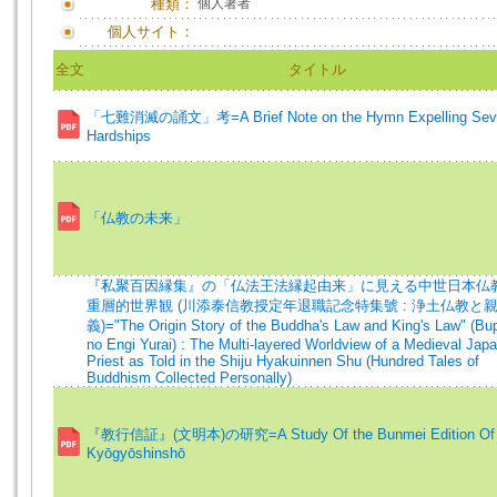
種類：
個人著者
個人サイト：
全文
タイトル
「七難消滅の誦文」考=A Brief Note on the Hymn Expelling Sev
Hardships
「仏教の未来」
『私聚百因縁集』の「仏法王法縁起由来」に見える中世日本仏
重層的世界観 (川添泰信教授定年退職記念特集號 : 浄土仏教と
義)="The Origin Story of the Buddha's Law and King's Law" (B
no Engi Yurai) : The Multi-layered Worldview of a Medieval Jap
Priest as Told in the Shiju Hyakuinnen Shu (Hundred Tales of
Buddhism Collected Personally)
『教行信証』(文明本)の研究=A Study Of the Bunmei Edition Of 
Kyōgyōshinshō