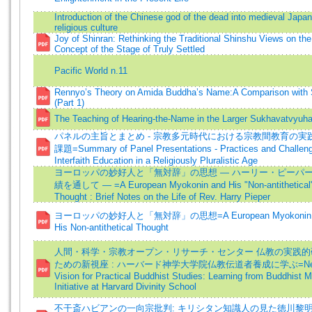
Introduction of the Chinese god of the dead into medieval Japa
religious culture
Joy of Shinran: Rethinking the Traditional Shinshu Views on the
Concept of the Stage of Truly Settled
Pacific World n.11
Rennyo’s Theory on Amida Buddha’s Name:A Comparison with 
(Part 1)
The Teaching of Hearing-the-Name in the Larger Sukhavatvyuha
パネルの主旨とまとめ - 宗教多元時代における宗教間教育の実
課題=Summary of Panel Presentations - Practices and Challeng
Interfaith Education in a Religiously Pluralistic Age
ヨーロッパの妙好人と「無対辞」の思想 ― ハーリー・ピーパ
績を通して ― =A European Myokonin and His "Non-antithetical
Thought : Brief Notes on the Life of Rev. Harry Pieper
ヨーロッパの妙好人と「無対辞」の思想=A European Myokonin 
His Non-antithetical Thought
人間・科学・宗教オープン・リサーチ・センター 仏教の実践的
ための新視座 : ハーバード神学大学院仏教伝道者養成に学ぶ=N
Vision for Practical Buddhist Studies: Learning from Buddhist M
Initiative at Harvard Divinity School
不干斎ハビアンの一向宗批判: キリシタン知識人の見た徳川黎