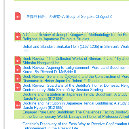
『選擇註解鈔』の研究=A Study of Senjaku Chūgeshō
A Critical Review of Joseph Kitagawa’s Methodology for the Hist
Religions in Japanese Religious Studies
Belief and Slander : Seikaku Hoin (1167-1235) in Shinran's Wor
Life
Book Review: "The Collected Works of Shinran. 2 vols," by Jod
Shinshu Hongwanji-ha
Book Review: Aspiring to Enlightenment: Pure Land Buddhism in
Korea. By Richard D. McBride II
Book Review: Genshin’s Ōjōyōshū and the Construction of Pur
Discourse in Heian Japan by Robert F. Rhodes
Book Review: Guardians of the Buddha's Home: Domestic Relig
Contemporary Jōdo Shinshū by Jessica Starling
Doctrine and Institution in Japanese Tendai Buddhism: A Study 
Daishi Ryogen (912-985)
Doctrine and institution in Japanese Tendai Buddhism: A study o
Daishi Ryogen (912-985)
Engaged Pure Land Buddhism: The Challenges Facing Joodo-S
in the Contemporary World: Essays in Honor of Professor Alfre
Genshin's Discovery of the Easy Way to Receive Confirmation f
Enlightenment in the Present Life