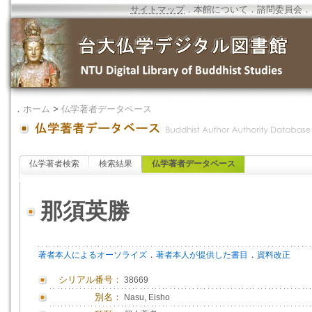
サイトマップ
．
本館について
．
諮問委員会
．
．
ホーム
>
仏学著者データベース
仏学著者検索
検索結果
仏学著者データベース
那須英勝
．
．
著者本人によるオーソライズ
著者本人が提供した書目
資料改正
シリアル番号：
38669
別名：
Nasu, Eisho