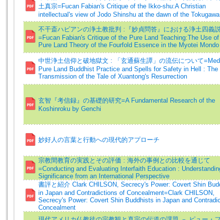
土真宗=Fucan Fabian's Critique of the Ikko-shu:A Christian
intellectual's view of Jodo Shinshu at the dawn of the Tokugawa
不干斎ハビアンの浄土教批判 :『妙貞問答』における浄土四義
=Fucan Fabian's Critique of the Pure Land Teaching:The Use of
Pure Land Theory of the Fourfold Essence in the Myotei Mondo
中世浄土信仰と破地獄文 : 「玄通蘇生譚」の流伝について=Medie
Pure Land Buddhist Practice and Spells for Safety in Hell : The
Transmission of the Tale of Xuantong's Resurrection
玄智『考信録』の基礎的研究=A Fundamental Research of the
Koshinroku by Genchi
妙好人の言葉と行動への現代的アプローチ
宗教間教育の実践とその評価 : 海外の事例との比較を通じて
=Conducting and Evaluating Interfaith Education : Understandin
Significance from an International Perspective
書評と紹介 Clark CHILSON, Secrecy's Power: Covert Shin Budd
in Japan and Contradictions of Concealment=Clark CHILSON,
Secrecy's Power: Covert Shin Buddhists in Japan and Contradic
Concealment
現代アメリカ仏教徒の宗教観と真宗の伝道の課題 － ピュー・