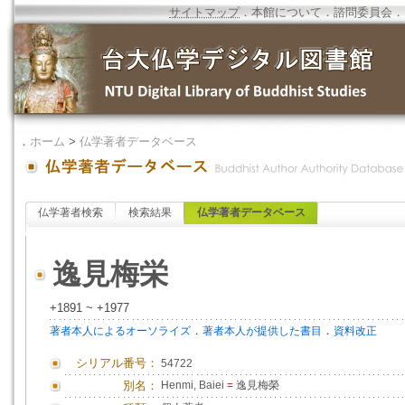
サイトマップ
．
本館について
．
諮問委員会
．
．
ホーム
>
仏学著者データベース
仏学著者検索
検索結果
仏学著者データベース
逸見梅栄
+1891 ~ +1977
．
．
著者本人によるオーソライズ
著者本人が提供した書目
資料改正
シリアル番号：
54722
別名：
Henmi, Baiei
=
逸見梅榮