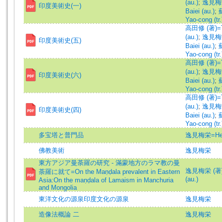
(au.)
;
逸見梅栄
印度美術史(一)
Baiei (au.)
;
Yao-cong (tr.
高田修 (著)=T
(au.)
;
逸見梅栄
印度美術史(五)
Baiei (au.)
;
Yao-cong (tr.
高田修 (著)=T
(au.)
;
逸見梅栄
印度美術史(六)
Baiei (au.)
;
Yao-cong (tr.
高田修 (著)=T
(au.)
;
逸見梅栄
印度美術史(四)
Baiei (au.)
;
Yao-cong (tr.
多宝塔と普門品
逸見梅栄=Henm
佛教美術
逸見梅栄
東方アジア曼荼羅の研究 - 滿蒙地方のラマ教の曼
逸見梅栄 (著)=
荼羅に就て=On the Maṇḍala prevalent in Eastern
(au.)
Asia:On the maṇḍala of Lamaism in Manchuria
and Mongolia
東洋文化の源泉印度文化の源泉
逸見梅栄
造像法概論 二
逸見梅栄