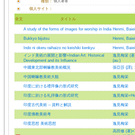
種類：
個人著者
個人サイト：
全文
タイトル
A study of the forms of images for worship in India
Henmi, Baiei
Bukkyo bijutsu
Henmi, Baiei
Indo ni okeru raihaizo no keishiki kenkyu
Henmi, Baiei
インド美術の展開と影響=Indian Art: Historical
逸見梅栄 (著)=
Development and its Influence
(au.)
中國東北部喇嘛教美術概況
張亞莎 (譯)
;
中国喇嘛教美術大観
逸見梅栄
印度に於ける禮拜像の形式研究
逸見梅栄
印度に於ける礼拝像の形式研究
逸見梅栄=Henm
印度古代美術 -- 資料と解説
逸見梅栄
印度佛教美術考
逸見梅栄
印度思想 美術思想
逸見梅栄
高田修 (著)=T