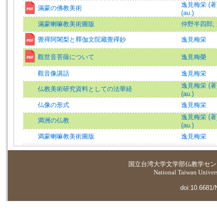
逸見梅栄 (著)=
滿蒙の佛教美術
(au.)
滿蒙喇嘛教美術圖版
仲野半四郎
;
覺禪阿闍梨と釋伽文院藏覺禪鈔
逸見梅栄
觀世音菩薩について
逸見梅榮
觀音像講話
逸見梅栄
逸見梅栄 (著)=
仏教美術研究資料としての法華経
(au.)
仏像の形式
逸見梅栄
逸見梅栄 (著)=
満洲の仏教
(au.)
満蒙喇嘛教美術圖版
逸見梅栄
国立台湾大学
文学部仏教学セン
National Taiwan Universi
doi:10.6681