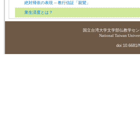
絶対帰依の表現 -- 教行信証「親鸞」
衆生済度とは？
国立台湾大学
文学部仏教学セン
National Taiwan Universi
doi:10.6681