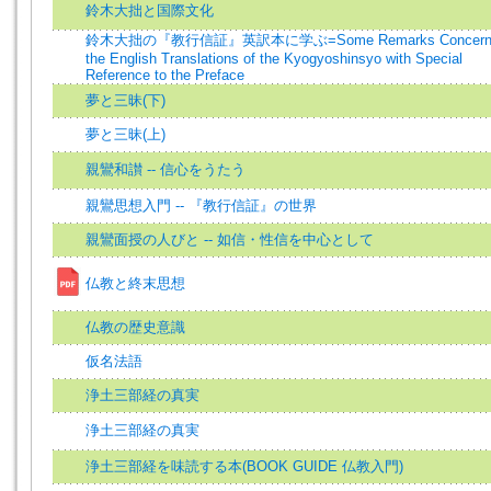
鈴木大拙と国際文化
鈴木大拙の『教行信証』英訳本に学ぶ=Some Remarks Concerni
the English Translations of the Kyogyoshinsyo with Special
Reference to the Preface
夢と三昧(下)
夢と三昧(上)
親鸞和讃 -- 信心をうたう
親鸞思想入門 -- 『教行信証』の世界
親鸞面授の人びと -- 如信・性信を中心として
仏教と終末思想
仏教の歴史意識
仮名法語
浄土三部経の真実
浄土三部経の真実
浄土三部経を味読する本(BOOK GUIDE 仏教入門)