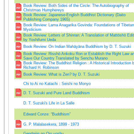
Book Review: Both Sides of the Circle: The Autobiography of
Christmas Humphereys
Book Review: Japanese-English Buddhist Dictionary (Daito
Publishing Company 1965)
Book Review: Lama Anagarika Govinda: Foundations of Tibetan
Mysticism
Book Review: Letters of Shinran: A Translation of Mattōshō Edit
by Yoshifumi Ueda
Book Review: On Indian Mahāyāna Buddhism by D. T. Suzuki
Book Review: Risshō Ankoku Ron or Establish the Right Law a
Save Our Country Translated by Senchu Murano
Book Review: The Buddhist Religion : A Historical Introduction 
Richard H. Robinson
Book Review: What is Zen? by D. T. Suzuki
Chi to Ai no Katachi：Seishi no Monyo
D. T. Suzuki and Pure Land Buddhism
D. T. Suzuki's Life in La Salle
Edward Conze: “Buddhism”
G. P. Malalasekera, 1899 - 1973
Gendaijin no Ojo yoshu