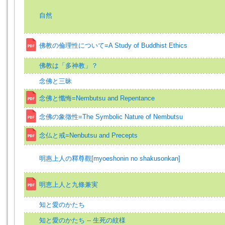
自然
佛教の倫理性について=A Study of Buddhist Ethics
佛教は「多神教」？
念佛と三昧
念佛と懺悔=Nembutsu and Repentance
念佛の象徵性=The Symbolic Nature of Nembutsu
念仏と戒=Nenbutsu and Precepts
明惠上人の釋尊觀[myoeshonin no shakusonkan]
明恵上人と九條兼実
知と愛のかたち
知と愛のかたち -- 生死の紋様