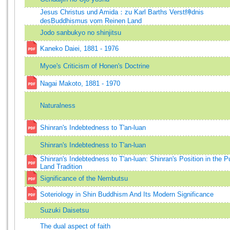
Jesus Christus und Amida：zu Karl Barths Verst绅dnis
desBuddhismus vom Reinen Land
Jodo sanbukyo no shinjitsu
Kaneko Daiei, 1881 - 1976
Myoe's Criticism of Honen's Doctrine
Nagai Makoto, 1881 - 1970
Naturalness
Shinran's Indebtedness to T'an-luan
Shinran's Indebtedness to T'an-luan
Shinran's Indebtedness to T'an-luan: Shinran's Position in the P
Land Tradition
Significance of the Nembutsu
Soteriology in Shin Buddhism And Its Modern Significance
Suzuki Daisetsu
The dual aspect of faith