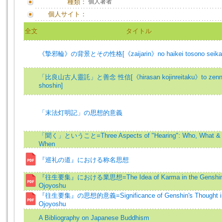
種類：
個人著者
個人サイト：
全文
タイトル
《摯邪輪》の背景とその性格[《zaijarin》no haikei tosono seika
「比良山古人靈託」と善念 性信[《hirasan kojinreitaku》to zenn
shoshin]
「末法灯明記」の思想的意義
「聞く」ということ=Three Aspects of "Hearing": Who, What &
When
『巡礼の道』における称名思想
『往生要集』における業思想=The Idea of Karma in the Genshin
Ojoyoshu
『往生要集』の思想的意義=Significance of Genshin's Thought in
Ojoyoshu
A Bibliography on Japanese Buddhism