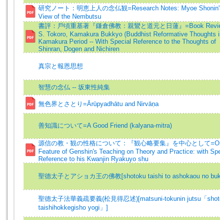
研究ノート：明恵上人の念仏観=Research Notes: Myoe Shonin'
View of the Nembutsu
書評：戶頃重基著『鎌倉佛教：親鸞と道元と日蓮』=Book Revie
S. Tokoro, Kamakura Bukkyo (Buddhist Reformative Thoughts i
Kamakura Period -- With Special Reference to the Thoughts of
Shinran, Dogen and Nichiren
真宗と報恩思想
智慧の念仏 -- 坂東性純集
無色界とさとり=Ārūpyadhātu and Nirvāṇa
善知識について=A Good Friend (kalyana-mitra)
源信の教・観の性格について：『観心略要集』を中心として=On 
Feature of Genshin's Teaching on Theory and Practice: with Spe
Reference to his Kwanjin Ryakuyo shu
聖德太子とアショカ王の佛教[shotoku taishi to ashokaou no buk
聖德太子法華義疏要義(松見得忍述)[matsuni-tokunin jutsu「shot
taishihokkegisho yogi」]