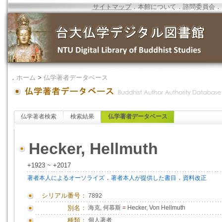
サイトマップ
．
本館について
．
諮問委員会
．
．
ホーム
>
仏学著者データベース
仏学著者検索
検索結果
仏学著者データベース
Hecker, Hellmuth
+1923 ~ +2017
．
．
著者本人によるオーソライズ
著者本人が提供した書目
資料改正
シリアル番号：
7892
別名：
海克, 何慕斯
=
Hecker, Von Hellmuth
種類：
個人著者