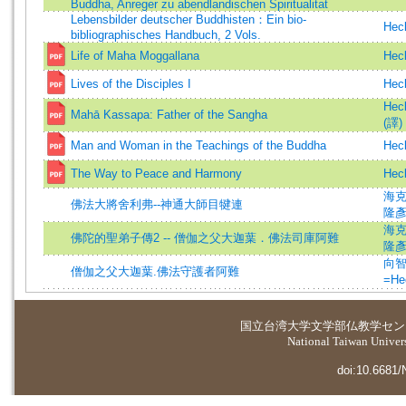
Buddha, Anreger zu abendlandischen Spiritualitat
Lebensbilder deutscher Buddhisten：Ein bio-
Heck
bibliographisches Handbuch, 2 Vols.
Life of Maha Moggallana
Heck
Lives of the Disciples I
Heck
Heck
Mahā Kassapa: Father of the Sangha
(譯)
Man and Woman in the Teachings of the Buddha
Heck
The Way to Peace and Harmony
Heck
海克,
佛法大將舍利弗--神通大師目犍連
隆
海克,
佛陀的聖弟子傳2 -- 僧伽之父大迦葉．佛法司庫阿難
隆
向智長
僧伽之父大迦葉.佛法守護者阿難
=He
国立台湾大学
文学部仏教学セン
National Taiwan Universi
doi:10.6681