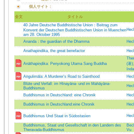
個人サイト：
全文
タイトル
40 Jahre Deutsche Buddhistische Union：Beitrag zum
Heck
Konvent der Deutschen Buddhistischen Union in Muenchen
am 28. Oktober 1995
Ananda：the guardian of the Dhamma
Heck
Anathapindika, the great benefactor
Heck
The
Anāthapiṇḍika: Penyokong Utama Sang Buddha
(著)
Inda
Aṅgulimāla: A Murderer’s Road to Sainthood
Heck
Blüte und Verfall: im Hīnayāna- und im Mahāyāna-
Heck
Buddhismus
Buddhismus in Deutschland: eine Chronik
Heck
Buddhismus in Deutschland:eine Chronik
Heck
Heck
Buddhismus Und Staat in Südostasien
Buddhismus, Staat und Gesellschaft in den Landern des
Bech
Theravada-Buddhismus
Vu