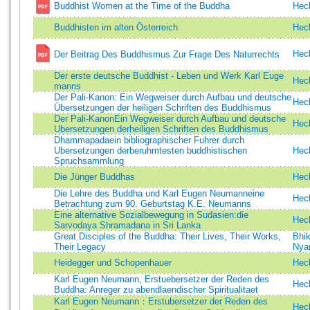
Buddhist Women at the Time of the Buddha
Heck
Buddhisten im alten Österreich
Heck
Heck
Der Beitrag Des Buddhismus Zur Frage Des Naturrechts
Der erste deutsche Buddhist - Leben und Werk Karl Euge
Heck
manns
Der Pali-Kanon: Ein Wegweiser durch Aufbau und deutsche
Heck
Übersetzungen der heiligen Schriften des Buddhismus
Der Pali-KanonEin Wegweiser durch Aufbau und deutsche
Heck
Ubersetzungen derheiligen Schriften des Buddhismus
Dhammapadaein bibliographischer Fuhrer durch
Ubersetzungen derberuhmtesten buddhistischen
Heck
Spruchsammlung
Die Jünger Buddhas
Heck
Die Lehre des Buddha und Karl Eugen Neumanneine
Heck
Betrachtung zum 90. Geburtstag K.E. Neumanns
Eine alternative Sozialbewegung in Sudasien:die
Heck
Sarvodaya Shramadana in Sri Lanka
Great Disciples of the Buddha: Their Lives, Their Works,
Bhi
Their Legacy
Nya
Heidegger und Schopenhauer
Heck
Karl Eugen Neumann, Erstuebersetzer der Reden des
Heck
Buddha: Anreger zu abendlaendischer Spiritualitaet
Karl Eugen Neumann：Erstubersetzer der Reden des
Heck