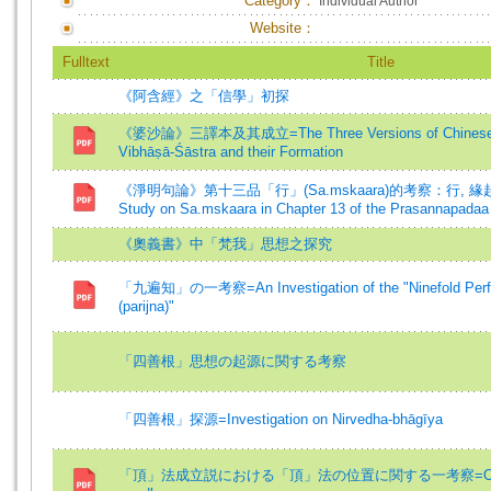
Category：
Individual Author
Website：
Fulltext
Title
《阿含經》之「信學」初探
《婆沙論》三譯本及其成立=The Three Versions of Chinese Tra
Vibhāṣā-Śāstra and their Formation
《淨明句論》第十三品「行」(Sa.mskaara)的考察：行, 緣起, 空
Study on Sa.mskaara in Chapter 13 of the Prasannapadaa
《奧義書》中「梵我」思想之探究
「九遍知」の一考察=An Investigation of the "Ninefold Perf
(parijna)"
「四善根」思想の起源に関する考察
「四善根」探源=Investigation on Nirvedha-bhāgīya
「頂」法成立説における「頂」法の位置に関する一考察=On the Ea