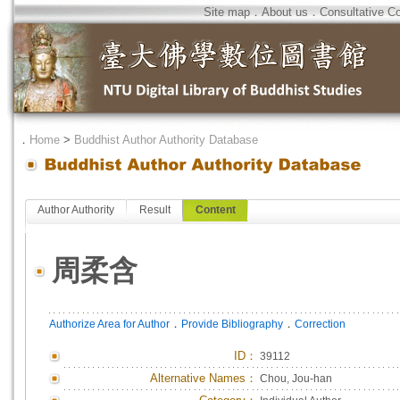
Site map
．
About us
．
Consultative C
．
Home
>
Buddhist Author Authority Database
Author Authority
Result
Content
周柔含
．
．
Authorize Area for Author
Provide Bibliography
Correction
ID
：
39112
Alternative Names：
Chou, Jou-han