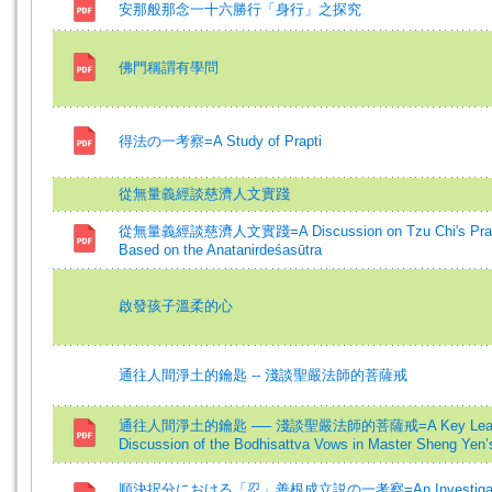
安那般那念一十六勝行「身行」之探究
佛門稱謂有學問
得法の一考察=A Study of Prapti
從無量義經談慈濟人文實踐
從無量義經談慈濟人文實踐=A Discussion on Tzu Chi's Pract
Based on the Anatanirdeśasūtra
啟發孩子溫柔的心
通往人間淨土的鑰匙 -- 淺談聖嚴法師的菩薩戒
通往人間淨土的鑰匙 ── 淺談聖嚴法師的菩薩戒=A Key Leading t
Discussion of the Bodhisattva Vows in Master Sheng Yen
順決択分における「忍」善根成立説の一考察=An Investigation in