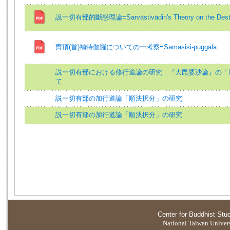
說一切有部的斷惑理論=Sarvāstivādin's Theory on the Destruc
齊頂(首)補特伽羅についての一考察=Samasisi-puggala
説一切有部における修行道論の研究 : 『大毘婆沙論』の
て
説一切有部の加行道論「順決択分」の研究
説一切有部の加行道論「順決択分」の研究
Center for Buddhist Stu
National Taiwan Universi