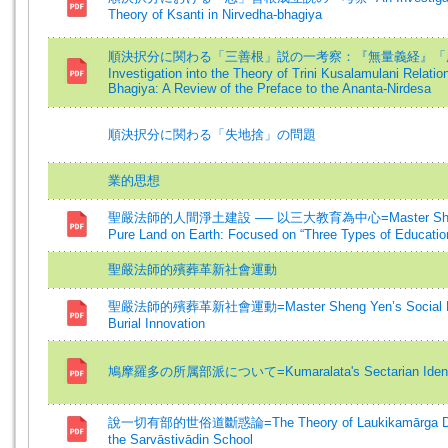
Theory of Ksanti in Nirvedha-bhagiya
順決択分に関わる「三善根」説の一考察：『無量義経』「序
Investigation into the Theory of Trini Kusalamulani Relatio
Bhagiya: A Review of the Preface to the Ananta-Nirdesa
順決択分に関わる「失地捨」の問題
業的思想
聖嚴法師的人間淨土建設 ── 以三大教育為中心=Master Sheng Ye
Pure Land on Earth: Focused on “Three Types of Educatio
聖嚴法師的殯葬革新社會運動
聖嚴法師的殯葬革新社會運動=Master Sheng Yen’s Social Move
Burial Innovation
鳩摩羅多の所属部派について=Kumaralata's Sectarian Ident
說一切有部的世俗道斷惑論=The Theory of Laukikamārga Destr
the Sarvāstivādin School