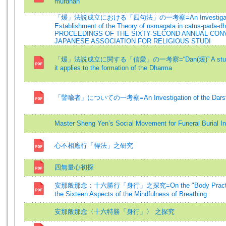
murdhan
「煖」法説成立における「四句法」の一考察=An Investigation
Establishment of the Theory of usmagata in catus-pada-dh
PROCEEDINGS OF THE SIXTY-SECOND ANNUAL CON
JAPANESE ASSOCIATION FOR RELIGIOUS STUDI
「煖」法説成立に関する「信愛」の一考察=“Dan(煖)” A study of f
it applies to the formation of the Dharma
「譬喩者」についての一考察=An Investigation of the Darsta
Master Sheng Yen’s Social Movement for Funeral Burial I
心不相應行「得法」之研究
四無量心初探
安那般那念：十六勝行「身行」之探究=On the "Body Practice"
the Sixteen Aspects of the Mindfulness of Breathing
安那般那念〈十六特勝「身行」〉 之探究