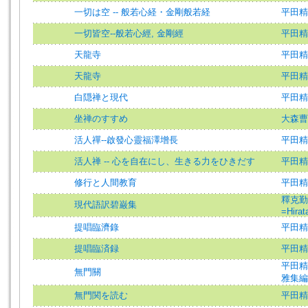
一切は空 -- 般若心経・金剛般若経
平田精耕=
一切皆空--般若心經, 金剛經
平田精
天龍寺
平田精
天龍寺
平田精
白隠禅と現代
平田精耕
坐禅のすすめ
大森曹
活人禪--啟發心靈福澤增長
平田精
活人禅 -- 心を自在にし、生きる力をひきだす
平田精
修行と人間教育
平田精
釋克勤=S
現代語訳碧巌集
=Hirat
提唱臨濟錄
平田精
提唱臨済録
平田精
平田精
無門關
雅集編
無門関を読む
平田精