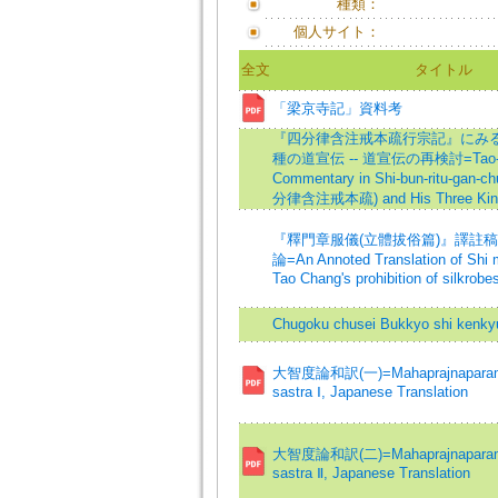
種類：
個人サイト：
全文
タイトル
「梁京寺記」資料考
『四分律含注戒本疏行宗記』にみ
種の道宣伝 -- 道宣伝の再検討=Tao-hs
Commentary in Shi-bun-ritu-gan-ch
分律含注戒本疏) and His Three Kinds
『釋門章服儀(立體拔俗篇)』譯註稿
論=An Annoted Translation of Shi m
Tao Chang's prohibition of silkrobe
Chugoku chusei Bukkyo shi kenky
大智度論和訳(一)=Mahaprajnaparamit
sastra Ⅰ, Japanese Translation
大智度論和訳(二)=Mahaprajnaparamit
sastra Ⅱ, Japanese Translation