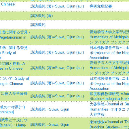
hinese
諏訪義純 (著)=Suwa, Gijun (au.)
禅研究所紀要
諏訪義純 (著)
諏訪義純
愛知学院大学文学部紀要=Bulle
成に関する管見 -
諏訪義純 (著)=Suwa, Gijun (au.)
Humanities of Aichig
etarionism in
ン ダイガク ブンガクブ
成に関する管見 -
日本佛敎學會年報=ニホ
諏訪義純 (著)=Suwa, Gijun (au.)
udy of
ポウ=journal of the Nip
m
Association
愛知学院大学文学部紀要=Bulle
展開と挫折=A
諏訪義純 (著)=Suwa, Gijun (au.)
Humanities of Aichig
bes in Chinese
ン ダイガク ブンガクブ
て=Study of
日本佛敎學會年報=ニホ
諏訪義純 (著)=Suwa, Gijun (au.)
ing in Chinese
ポウ=journal of the Nip
Association
「出家人受菩薩戒
印度學佛教學研究 =Journal 
諏訪義純 (著)=Suwa, Gijun (au.)
Studies=Indogaku Buk
大谷學報=Journal of Budd
教の一考察(一)
諏訪義純 =Suwa, Gijun
Humanities=オオタニ ガ
shinkou]
大谷学報
梁武帝と十戎につ
東海佛教=Journal of Tokai
諏訪義純 =Suwa, Gijun
Buteiki)：Liang-
Buddhist Studies