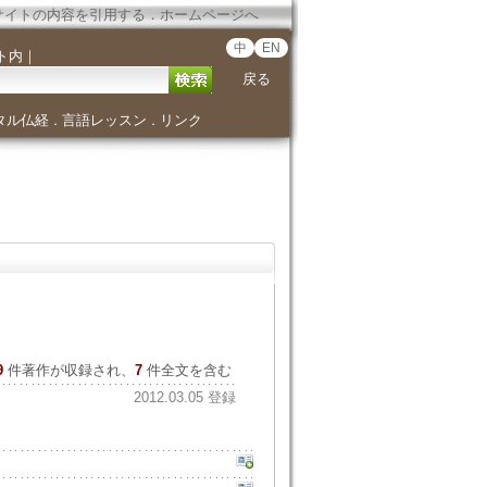
サイトの内容を引用する
．
ホームページへ
中
EN
ト内
｜
戻る
タル仏経
言語レッスン
リンク
．
．
9
件著作が収録され、
7
件全文を含む
2012.03.05 登録