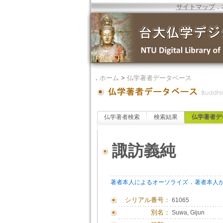
サイトマップ
．
．
ホーム
>
仏学著者データベース
仏学著者検索
検索結果
仏学著者デ
諏訪義純
．
著者本人によるオーソライズ
著者本人
シリアル番号：
61065
別名：
Suwa, Gijun