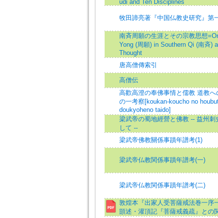
udi and Ten Disciplines
牧田諦亮著『中国仏教史研究』第
南斉周願の生涯とその宗教思想=On the 
Yong (周願) in Southern Qi (南斉) an
Thought
唐高僧傳索引
高僧伝
高歡高澄の奉佛事情と儒教 道教への
の一考察[koukan-koucho no houbutsu
doukyoheno taido]
梁武帝の蜀地經營と佛教 -- 益州
して --
梁武帝佛教關係事蹟年譜考(1)
梁武帝仏教関係事蹟年譜考(一)
梁武帝仏教関係事蹟年譜考(二)
敦煌本『出家人受菩薩戒法巻一序
顗述・灌頂記『菩薩戒義疏』との