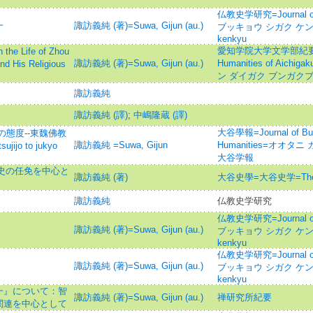
仏教史学研究=Journal of t
一
諏訪義純 (著)=Suwa, Gijun (au.)
ブッキョウ シガク ケンキュウ
kenkyu
愛知学院大学文学部紀要=Bulle
Life of Zhou
諏訪義純 (著)=Suwa, Gijun (au.)
Humanities of Aichig
d His Religious
ン ダイガク ブンガクブ
諏訪義純
諏訪義純 (譯)
;
中嶋隆蔵 (譯)
大谷學報=Journal of Budd
態度--東魏佛教
諏訪義純 =Suwa, Gijun
Humanities=オオタニ ガ
jijo to jukyo
大谷学報
刺史の任免を中心と
諏訪義純 (著)
大谷史學=大谷史学=The Ôt
諏訪義純
仏教史学研究
仏教史学研究=Journal of t
諏訪義純 (著)=Suwa, Gijun (au.)
ブッキョウ シガク ケンキュウ
kenkyu
仏教史学研究=Journal of t
諏訪義純 (著)=Suwa, Gijun (au.)
ブッキョウ シガク ケンキュウ
kenkyu
一』について：智
諏訪義純 (著)=Suwa, Gijun (au.)
禅研究所紀要
関連を中心として