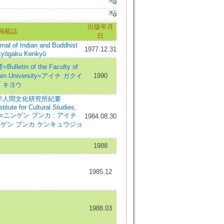
出版年月
掲載誌
日
of Indian and Buddhist
1977.12.31
kyōgaku Kenkyū
tin of the Faculty of
akuin University=アイチ ガクイ
1990
 キヨウ
大学人間文化研究所紀要
titute for Cultural Studies,
rsity=ニンゲン ブンカ : アイチ
1984.08.30
ンゲン ブンカ ケンキュウジョ
1988
1985.12
1988.03