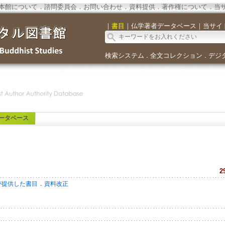
本館について
．
諮問委員会
．
お問い合わせ
．
資料提供
．
著作権について
．
当
｜
書目
｜
仏学著者データベース
｜
当サイ
検索システム
全文コレクション
デジ
．
．
ータベース
2
．
が提供した書目
資料改正