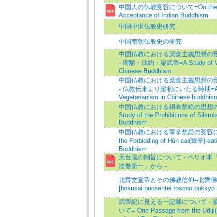
中国人の仏教受容について=On the C
Acceptance of Indian Buddhism
中国中世仏教史研究
中国南朝仏教史の研究
中国仏教における菜食主義思想の形
- 周顒・沈約・梁武帝=A Study of Veg
Chinese Buddhism
中国仏教における菜食主義思想の形
- 仏教伝来より梁初にいたる時期=A St
Vegetarianism in Chinese buddhis
中国仏教における絹衣禁絶の思想の
Study of the Prohibitions of Silkro
Buddhism
中国仏教における葷辛禁忌の受容につい
the Forbidding of Hūn cai(葷辛)-eat
Buddhism
天台疏の制旨について - ペリオ本
法巻第一」から -
北齊文宣帝とその佛教信仰--北齊佛
[hokusai bunsentei tosono bukkyo 
武帝紀に見える一記載について - 
いて= One Passage from the Udiji(