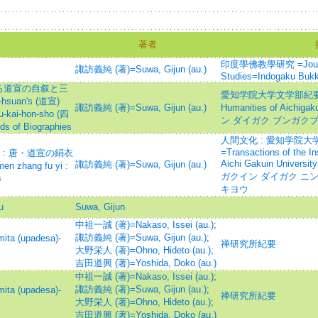
著者
印度學佛教學研究 =Journal 
諏訪義純 (著)=Suwa, Gijun (au.)
Studies=Indogaku Buk
る道宣の自叙と三
愛知学院大学文学部紀要=Bulle
uan's (道宣)
諏訪義純 (著)=Suwa, Gijun (au.)
Humanities of Aichig
u-kai-hon-sho (四
ン ダイガク ブンガクブ
 of Biographies
人間文化 : 愛知学院
=Transactions of the Ins
 : 唐・道宣の絹衣
Aichi Gakuin Unive
諏訪義純 (著)=Suwa, Gijun (au.)
en zhang fu yi :
ガクイン ダイガク ニ
s
キヨウ
u
Suwa, Gijun
中祖一誠 (著)=Nakaso, Issei (au.)
;
諏訪義純 (著)=Suwa, Gijun (au.)
;
a (upadesa)-
禅研究所紀要
大野栄人 (著)=Ohno, Hideto (au.)
;
吉田道興 (著)=Yoshida, Doko (au.)
中祖一誠 (著)=Nakaso, Issei (au.)
;
諏訪義純 (著)=Suwa, Gijun (au.)
;
a (upadesa)-
禅研究所紀要
大野栄人 (著)=Ohno, Hideto (au.)
;
吉田道興 (著)=Yoshida, Doko (au.)