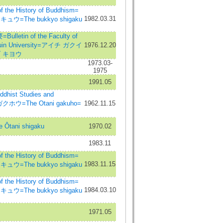
he History of Buddhism=
1982.03.31
=The bukkyo shigaku
tin of the Faculty of
akuin University=アイチ ガクイ
1976.12.20
 キヨウ
1973.03-
1975
1991.05
hist Studies and
クホウ=The Otani gakuho=
1962.11.15
ani shigaku
1970.02
1983.11
he History of Buddhism=
1983.11.15
=The bukkyo shigaku
he History of Buddhism=
1984.03.10
=The bukkyo shigaku
1971.05