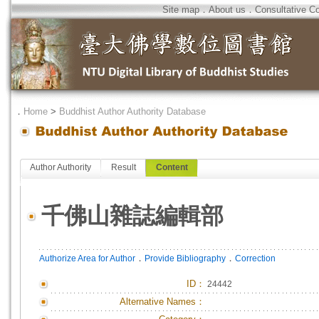
Site map
．
About us
．
Consultative C
．
Home
>
Buddhist Author Authority Database
Author Authority
Result
Content
千佛山雜誌編輯部
．
．
Authorize Area for Author
Provide Bibliography
Correction
ID
：
24442
Alternative Names：