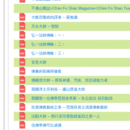
千佛山雜誌=Ch'en Fo Shan Magazine=Ch'ien Fo Shan Tsa
大般涅槃經的譯者 -- 曇無讖
天台大師 -- 智顗
弘一法師傳略﹝一﹞
弘一法師傳略﹝二﹞
弘一法師傳略﹝三﹞
玄奘大師
佛像的彩繪與修復
佛圖澄大師 -- 擅長神通、咒術、預言諸能力者
我國淨土宗初祖 -- 廬山慧遠大師
我國第一位佛學思想改革家 -- 生公說法 頑石點頭
欣賞佛教藝術之美 -- 范我存居士演講佛教藝術
法顯大師 -- 西行至印度取經返回之第一人
信佛學佛可以成佛