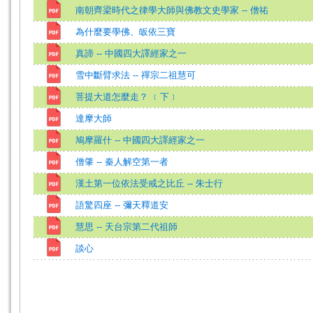
南朝齊梁時代之律學大師與佛教文史學家 -- 僧祐
為什麼要學佛、皈依三寶
真諦 -- 中國四大譯經家之一
雪中斷臂求法 -- 禪宗二祖慧可
菩提大道怎麼走？ ﹝下﹞
達摩大師
鳩摩羅什 -- 中國四大譯經家之一
僧肇 -- 秦人解空第一者
漢土第一位依法受戒之比丘 -- 朱士行
語驚四座 -- 彌天釋道安
慧思 -- 天台宗第二代祖師
談心