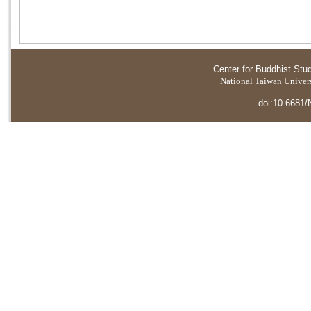
Center for Buddhist Stu
National Taiwan Universi
doi:10.6681