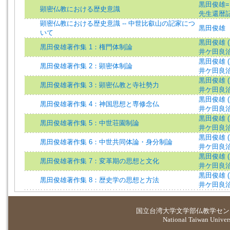
黒田俊雄=Ku
顕密仏教における歴史意識
先生還暦
顕密仏教における歴史意識 -- 中世比叡山の記家につ
黒田俊雄
いて
黒田俊雄 (著)
黒田俊雄著作集 1：権門体制論
井ケ田良治 (編
黒田俊雄 (著)
黒田俊雄著作集 2：顕密体制論
井ケ田良治 (編
黒田俊雄 (著)
黒田俊雄著作集 3：顕密仏教と寺社勢力
井ケ田良治 (編
黒田俊雄 (著)
黒田俊雄著作集 4：神国思想と専修念仏
井ケ田良治 (編
黒田俊雄 (著)
黒田俊雄著作集 5：中世荘園制論
井ケ田良治 (編
黒田俊雄 (著)
黒田俊雄著作集 6：中世共同体論・身分制論
井ケ田良治 (編
黒田俊雄 (著)
黒田俊雄著作集 7：変革期の思想と文化
井ケ田良治 (編
黒田俊雄 (著)
黒田俊雄著作集 8：歴史学の思想と方法
井ケ田良治 (編
国立台湾大学
文学部仏教学セン
National Taiwan Universi