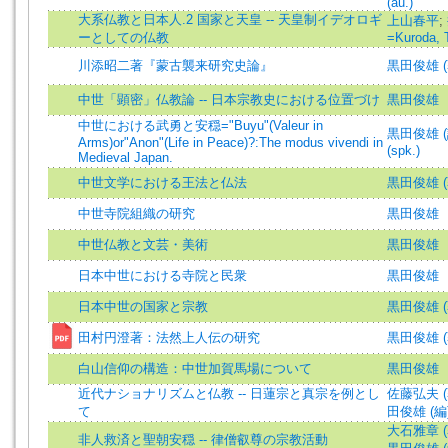
(au.)
大系仏教と日本人.2 国家と天皇 -- 天皇制イデオロギ
上山春平
;
ーとしての仏教
=Kuroda, 
川添昭二著『蒙古襲来研究史論』
黒田俊雄 (著)
中世「顕密」仏教論 -- 日本宗教史における位置づけ
黒田俊雄
中世における武勇と安穏="Buyu"(Valeur in
黒田俊雄 (講
Arms)or"Anon"(Life in Peace)?:The modus vivendi in
(spk.)
Medieval Japan.
中世文学における王法と仏法
黒田俊雄 (
中世寺院組織の研究
黒田俊雄
中世仏教と文芸・美術
黒田俊雄
日本中世における寺院と民衆
黒田俊雄
日本中世の国家と宗教
黒田俊雄 (
田村円澄著：法然上人伝の研究
黒田俊雄 (著)
白山信仰の構造：中世加賀馬場について
黒田俊雄
近代ナショナリズムと仏教 -- 日蓮宗と真宗を例とし
佐藤弘夫 (著)
て
田俊雄 (編)=K
大石雅章 (著)
非人救済と聖朝安穏 -- 律僧叡尊の宗教活動