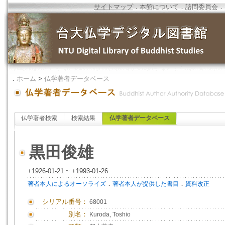
サイトマップ
．
本館について
．
諮問委員会
．
．
ホーム
>
仏学著者データベース
仏学著者検索
検索結果
仏学著者データベース
黒田俊雄
+1926-01-21 ~ +1993-01-26
．
．
著者本人によるオーソライズ
著者本人が提供した書目
資料改正
シリアル番号：
68001
別名：
Kuroda, Toshio