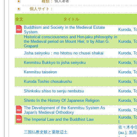
種類：
個人著者
個人サイト：
全文
タイトル
Buddhism and Society in the Medieval Estate
Kuroda, T
System
Historical consciousness and Hon-jaku philosophy in
the Medieval period on Mount Hiei; tr by Allan G.
Kuroda, T
Grapard
Jisha seiryoku：mo hitotsu no chusei shakai
Kuroda, T
Kenmitsu Bukkyo to jisha seiryoku
Kuroda, T
Kenmitsu taiseiron
Kuroda, T
Kuroda Toshio chosakushu
Kuroda, T
Shinkoku shiso to senju nenbutsu
Kuroda, T
Shinto In the History Of Japanese Religion
Kuroda, T
The Development of the Kenmitsu System As
Kuroda, T
Japan's Medieval Orthodoxy
Kuroda, T
The Imperial Law and the Buddhist Law
I.
佐々木令信 (著
三国仏教史観と粟散辺土
(au.)
;
黒田俊