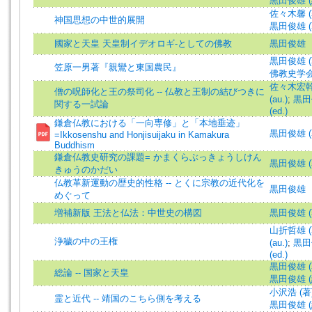
黒田俊雄 (編)
佐々木馨 (著)
神国思想の中世的展開
黒田俊雄 (著)
國家と天皇 天皇制イデオロギ-としての佛教
黒田俊雄
黒田俊雄 (著)
笠原一男著『親鸞と東国農民』
佛教史学
佐々木宏幹 (
僧の呪師化と王の祭司化 -- 仏教と王制の結びつきに
(au.)
;
黒田俊
関する一試論
(ed.)
鎌倉仏教における「一向専修」と「本地垂迹」
黒田俊雄 (著)
=Ikkosenshu and Honjisuijaku in Kamakura
Buddhism
鎌倉仏教史研究の課題= かまくらぶっきょうしけん
黒田俊雄 (
きゅうのかだい
仏教革新運動の歴史的性格 -- とくに宗教の近代化を
黒田俊雄
めぐって
増補新版 王法と仏法：中世史の構図
黒田俊雄 (著)
山折哲雄 (著)
浄穢の中の王権
(au.)
;
黒田俊
(ed.)
黒田俊雄 (著)
総論 -- 国家と天皇
黒田俊雄 (編)
小沢浩 (著)=K
霊と近代 -- 靖国のこちら側を考える
黒田俊雄 (編)