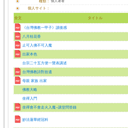
種類：
個人著者
個人サイト：
全文
タイトル
《台灣佛教一甲子》讀後感
八月桂花香
止可入佛不可入魔
出家本色
台宗二十五方便一覽表講述
台灣佛教詩對拾遺
母親 家族 出家
佛教大略
坐禪入門
坐禪會不會走火入魔--講堂問答錄
妙法蓮華經冠科