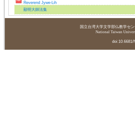
Reverend Jywe-Lih
顯明大師法集
国立台湾大学
文学部仏教学セン
National Taiwan Universi
doi:10.6681