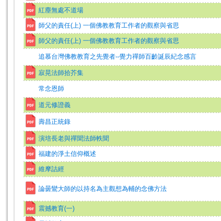
紅塵無處不道場
師父的責任(上) 一個佛教教育工作者的觀察與省思
師父的責任(上) 一個佛教教育工作者的觀察與省思
追慕台灣佛教教育之先覺者--覺力禪師百齡誕辰紀念感言
寂晃法師拾芥集
常念恩師
道元修證義
壽昌正統錄
演培長老與禪聞法師軼聞
福建的淨土信仰概述
維摩詰經
論曇鸞大師的以持名為主觀想為輔的念佛方法
震撼教育(一)