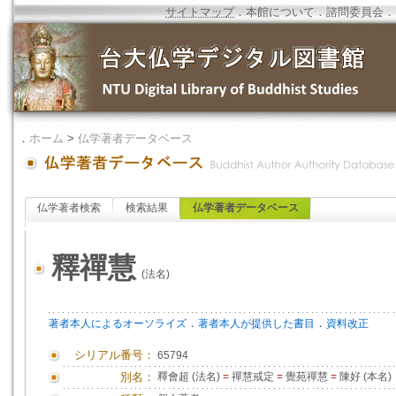
サイトマップ
．
本館について
．
諮問委員会
．
．
ホーム
>
仏学著者データベース
仏学著者検索
検索結果
仏学著者データベース
釋禪慧
(法名)
．
．
著者本人によるオーソライズ
著者本人が提供した書目
資料改正
シリアル番号：
65794
別名：
釋會超 (法名)
=
禪慧戒定
=
覺苑禪慧
=
陳好 (本名)