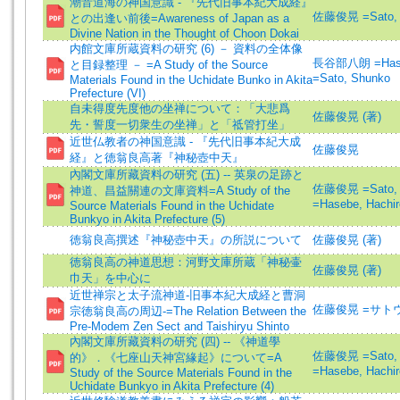
潮音道海の神国意識 - 『先代旧事本紀大成経』
佐藤俊晃 =Sato, 
との出逢い前後=Awareness of Japan as a
Divine Nation in the Thought of Choon Dokai
内館文庫所蔵資料の研究 (6) － 資料の全体像
長谷部八朗 =Haseb
と目録整理 － =A Study of the Source
=Sato, Shunko
Materials Found in the Uchidate Bunko in Akita
Prefecture (VI)
自未得度先度他の坐禅について：「大悲爲
佐藤俊晃 (著)
先・誓度一切衆生の坐禅」と「祗管打坐」
近世仏教者の神国意識 - 『先代旧事本紀大成
佐藤俊晃
経』と徳翁良高著『神秘壺中天』
內閣文庫所藏資料の研究 (五) -- 英泉の足跡と
佐藤俊晃 =Sato, 
神道、昌益關連の文庫資料=A Study of the
=Hasebe, Hachir
Source Materials Found in the Uchidate
Bunkyo in Akita Prefecture (5)
徳翁良高撰述『神秘壺中天』の所説について
佐藤俊晃 (著)
徳翁良高の神道思想：河野文庫所蔵「神秘壷
佐藤俊晃 (著)
巾天」を中心に
近世禅宗と太子流神道-旧事本紀大成経と曹洞
佐藤俊晃 =サト
宗徳翁良高の周辺-=The Relation Between the
Pre-Modem Zen Sect and Taishiryu Shinto
內閣文庫所藏資料の研究 (四) -- 《神道學
佐藤俊晃 =Sato, 
的》．《七座山天神宮緣起》について=A
=Hasebe, Hachir
Study of the Source Materials Found in the
Uchidate Bunkyo in Akita Prefecture (4)