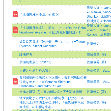
いて
飯塚大展 =Iizuka,
=Ebisawa, San
『江湖風月集略註』研究 (2)
Shunko
;
比留間健一
堀川貴司 =Horikaw
飯塚大展 =Iizuka,
『江湖風月集略註』研究 （一）=On the Gōko
=Sato, Shunko
hūgetsu-shū-ryakuchū (江湖風月集略註) (1)
Kenichi
;
堀川貴司 
徳翁良高撰述『神秘壷中天』について=Tokuo
佐藤俊晃
Ryoko's "Shinpi Kochuten"
護法碑考
佐藤俊晃 (著)
京極無生居士について
佐藤俊晃 (著)
祈祷と葬送と禅の霊力
佐藤俊晃 =Sato, 
曹洞宗室内伝法式と下火儀礼 : 曹洞宗教団の葬
佐藤俊晃 =Sato, 
送観をめぐって="Sotoshu Shitsunai
Denboshiki" and "Ako Rituals"
坐禅と葬送 (2)：室内伝法式と下火関連切紙
佐藤俊晃 (著)
近世後期から近代初頭の曹洞宗における日本
神話および聖徳太子伝理解：『先代旧事本紀
佐藤俊晃 (著)
大成経』の影響を中心に