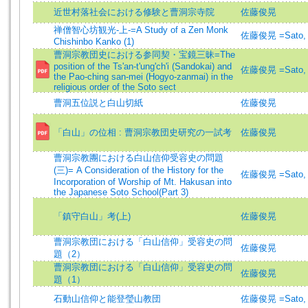
近世村落社会における修験と曹洞宗寺院
佐藤俊晃
禅僧智心坊観光-上-=A Study of a Zen Monk
佐藤俊晃 =Sato, 
Chishinbo Kanko (1)
曹洞宗教団史における参同契・宝鏡三昧=The
position of the Ts'an-t'ung'ch'i (Sandokai) and
佐藤俊晃 =Sato, 
the Pao-ching san-mei (Hogyo-zanmai) in the
religious order of the Soto sect
曹洞五位説と白山切紙
佐藤俊晃
「白山」の位相 : 曹洞宗教団史研究の一試考
佐藤俊晃
曹洞宗教團における白山信仰受容史の問題
(三)= A Consideration of the History for the
佐藤俊晃 =Sato, 
Incorporation of Worship of Mt. Hakusan into
the Japanese Soto School(Part 3)
「鎮守白山」考(上)
佐藤俊晃
曹洞宗教団における「白山信仰」受容史の問
佐藤俊晃
題（2）
曹洞宗教団における「白山信仰」受容史の問
佐藤俊晃
題（1）
石動山信仰と能登瑩山教団
佐藤俊晃 =Sato, 