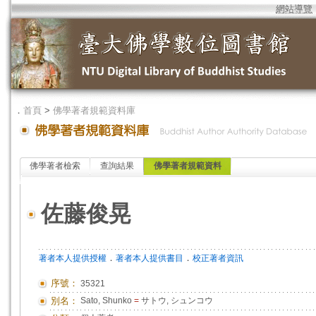
網站導覽
．
首頁
>
佛學著者規範資料庫
佛學著者檢索
查詢結果
佛學著者規範資料
佐藤俊晃
．
．
著者本人提供授權
著者本人提供書目
校正著者資訊
序號：
35321
別名：
Sato, Shunko
=
サトウ, シュンコウ