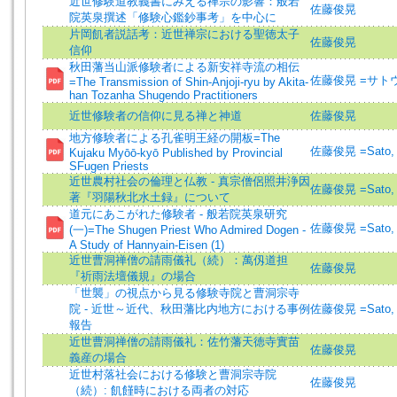
近世修験道教義書にみえる禅宗の影響：般若
佐藤俊晃
院英泉撰述「修験心鑑鈔事考」を中心に
片岡飢者説話考：近世禅宗における聖徳太子
佐藤俊晃
信仰
秋田藩当山派修験者による新安祥寺流の相伝
佐藤俊晃 =サト
=The Transmission of Shin-Anjoji-ryu by Akita-
han Tozanha Shugendo Practitioners
近世修験者の信仰に見る禅と神道
佐藤俊晃
地方修験者による孔雀明王経の開板=The
佐藤俊晃 =Sato, 
Kujaku Myōō-kyō Published by Provincial
SFugen Priests
近世農村社会の倫理と仏教 - 真宗僧侶照井浄因
佐藤俊晃 =Sato, 
著『羽陽秋北水土録』について
道元にあこがれた修験者 - 般若院英泉研究
佐藤俊晃 =Sato, 
(一)=The Shugen Priest Who Admired Dogen -
A Study of Hannyain-Eisen (1)
近世曹洞禅僧の請雨儀礼（続）：萬仭道担
佐藤俊晃
『祈雨法壇儀規』の場合
「世襲」の視点から見る修験寺院と曹洞宗寺
院 - 近世～近代、秋田藩比内地方における事例
佐藤俊晃 =Sato, 
報告
近世曹洞禅僧の請雨儀礼：佐竹藩天徳寺實苗
佐藤俊晃
義産の場合
近世村落社会における修験と曹洞宗寺院
佐藤俊晃
（続）: 飢饉時における両者の対応