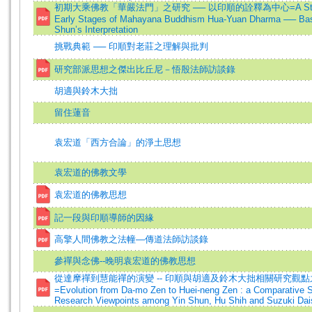
初期大乘佛教「華嚴法門」之研究 ── 以印順的詮釋為中心=A Study 
Early Stages of Mahayana Buddhism Hua-Yuan Dharma ── Bas
Shun’s Interpretation
挑戰典範 ── 印順對老莊之理解與批判
研究部派思想之傑出比丘尼－悟殷法師訪談錄
胡適與鈴木大拙
留住蓮音
袁宏道「西方合論」的淨土思想
袁宏道的佛教文學
袁宏道的佛教思想
記一段與印順導師的因緣
高擎人間佛教之法幢—傳道法師訪談錄
參禪與念佛--晚明袁宏道的佛教思想
從達摩禪到慧能禪的演變 -- 印順與胡適及鈴木大拙相關研究觀
=Evolution from Da-mo Zen to Huei-neng Zen : a Comparative S
Research Viewpoints among Yin Shun, Hu Shih and Suzuki Dai