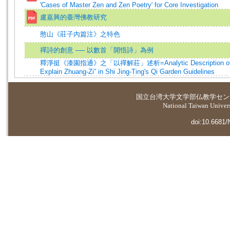
'Cases of Master Zen and Zen Poetry' for Core Investigation
盧嘉興的臺灣佛教研究
憨山《莊子內篇注》之特色
禪詩的創意 ── 以數首「開悟詩」為例
釋淨挺《漆園指通》之「以禪解莊」述析=Analytic Description of “U
Explain Zhuang-Zi” in Shi Jing-Ting's Qi Garden Guidelines
国立台湾大学
文学部仏教学セン
National Taiwan Universi
doi:10.6681