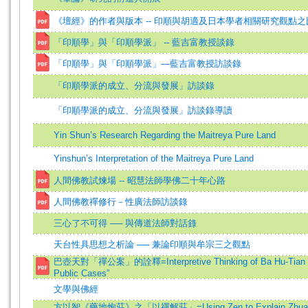
《壇經》的作者與版本 -- 印順與胡適及日本學者相關研究觀點之
「印順學」與「印順學派」 -- 藍吉富教授談錄
「印順學」與「印順學派」—藍吉富教授訪談錄
「印順學派的成立、分流與發展」訪談錄
「印順學派的成立、分流與發展」訪談錄導讀
Yin Shun’s Research Regarding the Maitreya Pure Land
Yinshun’s Interpretation of the Maitreya Pure Land
人間佛教試煉場 -- 昭慧法師學佛二十年心路
人間佛教禪修行－性廣法師訪談錄
三心了不可得 ── 與傳道法師對話錄
天台性具思想之析論 ── 兼論印順與牟宗三之觀點
巴壺天對「禪公案」的詮釋=Interpretive Thinking of Ba Hu-Tian o
Public Cases”
文學與佛經
方以智《藥地炮莊》之「以禪解莊」=Using Zen to Explain Zhuang-Z