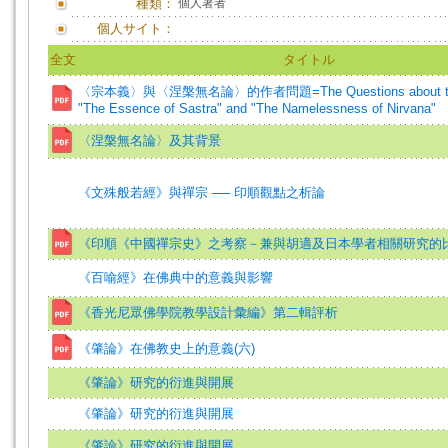
種類：
個人著者
個人サイト：
全文
タイトル
〈宗本義〉與〈涅槃無名論〉的作者問題=The Questions about the 
"The Essence of Sastra" and "The Namelessness of Nirvana"
〈涅槃無名論〉及其背景
《文殊般若經》與禪宗 ── 印順觀點之析論
《印順《中國禪宗史》之考察－兼與胡適及日本學者相關研究的
《百喻經》在佛典中的意義與影響
《香光尼眾佛學院教學設計彙編》第二輯評析
《肇論》在佛教史上的意義(六)
《肇論》研究的衍進與開展
《肇論》研究的衍進與開展
《肇論》研究的衍進與開展