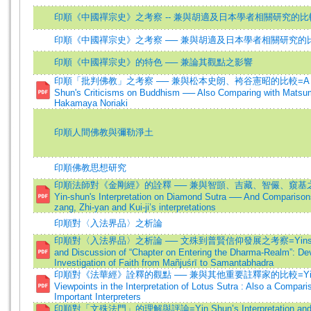
印順《中國禪宗史》之考察 -- 兼與胡適及日本學者相關研究的比
印順《中國禪宗史》之考察 ── 兼與胡適及日本學者相關研究的
印順《中國禪宗史》的特色 ── 兼論其觀點之影響
印順「批判佛教」之考察 ── 兼與松本史朗、袴谷憲昭的比較=A Stud
Shun's Criticisms on Buddhism ── Also Comparing with Matsu
Hakamaya Noriaki
印順人間佛教與彌勒淨土
印順佛教思想研究
印順法師對《金剛經》的詮釋 ── 兼與智顗、吉藏、智儼、窺基之比
Yin-shun's Interpretation on Diamond Sutra ── And Comparisons 
zang, Zhi-yan and Kui-ji’s interpretations
印順對〈入法界品〉之析論
印順對〈入法界品〉之析論 ── 文殊到普賢信仰發展之考察=Yinshun’s
and Discussion of “Chapter on Entering the Dharma-Realm”: De
Investigation of Faith from Mañjuśrī to Samantabhadra
印順對《法華經》詮釋的觀點 ── 兼與其他重要註釋家的比較=Yin S
Viewpoints in the Interpretation of Lotus Sutra : Also a Compari
Important Interpreters
印順對「文殊法門」的理解與評論=Yin Shun’s Interpretation and Cr