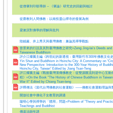
從僧肇到印順導師 -- 《肇論》研究史的回顧與檢討
從齋教到人間佛教：以南投靈山禪寺的發展為例
梁漱溟對佛學的理解與批判
陸鉞巖、井上秀天與臺灣佛教：兼論其禪學觀點
曾景來的行誼及其對臺灣佛教之研究=Zeng Jing-lai’s Deeds and Re
Taiwanese Buddhism
評介江燦騰主編《跨世紀的新透視：臺灣新竹市300年佛教文化史導論
Yin Shun and Buddhism in Hsinchu City: A Commentary on “Cr
New Perspective: Introduction to the 300-Year History of Buddhi
Hsinchu City, Taiwan” Edited by Jiang Tsan-Teng
評江燦騰主編《戰後臺灣漢傳佛教史：從雙源匯流到逆中心互動
程》=On the Book "The History of Chinese Buddhism in Taiwan
War II" Edited by Chiang Tsan-teng
評釋傳法《當代台灣佛教的社會運動》——佛教社會運動理論與
開放社會中佛化子女教育的調適
陽明心學與禪學的「體用」問題=Problem of “Theory and Practice”
Teachings and Buddhist
傳道法師年譜