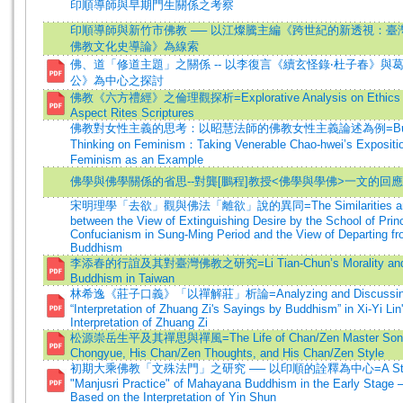
印順導師與早期門生關係之考察
印順導師與新竹市佛教 ── 以江燦騰主編《跨世紀的新透視：臺灣
佛教文化史導論》為線索
佛、道「修道主題」之關係 -- 以李復言《續玄怪錄‧杜子春》與
公》為中心之探討
佛教《六方禮經》之倫理觀探析=Explorative Analysis on Ethics of 
Aspect Rites Scriptures
佛教對女性主義的思考：以昭慧法師的佛教女性主義論述為例=Budd
Thinking on Feminism：Taking Venerable Chao-hwei’s Expositio
Feminism as an Example
佛學與佛學關係的省思--對龔[鵬程]教授<佛學與學佛>一文的回應
宋明理學「去欲」觀與佛法「離欲」說的異同=The Similarities and D
between the View of Extinguishing Desire by the School of Princ
Confucianism in Sung-Ming Period and the View of Departing fr
Buddhism
李添春的行誼及其對臺灣佛教之研究=Li Tian-Chun’s Morality and 
Buddhism in Taiwan
林希逸《莊子口義》「以禪解莊」析論=Analyzing and Discussin
“Interpretation of Zhuang Zi's Sayings by Buddhism” in Xi-Yi Lin
Interpretation of Zhuang Zi
松源崇岳生平及其禪思與禪風=The Life of Chan/Zen Master Son
Chongyue, His Chan/Zen Thoughts, and His Chan/Zen Style
初期大乘佛教「文殊法門」之研究 ── 以印順的詮釋為中心=A Stud
"Manjusri Practice" of Mahayana Buddhism in the Early Stage 
Based on the Interpretation of Yin Shun