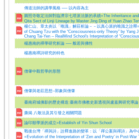
傳道法師的講學風格 ── 以內容為主
圓照寺敬定法師對臨濟宗七塔派法脈的承續=The Inheritance and Cont
Qita Sect of Linji Lineage by Master Jing Ding of Yuan Zhao Te
楊仁山、章太炎以「唯識」解莊析論－－以真心派的唯識之詮釋=Interp
of Chuang Tzu with the “Consciousness-only Theory” by Yang 
Chang Tai-Yen -- RealMind School's Interpretation of “Consciou
楊惠南的禪學研究析論 ── 般若與佛性
楊惠南禪詩研究的特色
僧肇中觀哲學的形態
僧肇與老莊思想--郭象與僧肇
臺南府城佛影的歷史構造:臺南市佛教史新透視與盧嘉興研究導論
撕揭 八敬法及其引發之相關問題
論印順學派的成立=Establish of Yin Shun School
戰後台灣「禪與詩」詮釋進路的變革：以「禪公案與禪詩」為中
=Evolution of the Interpretation of 'Zen and Poetry' in Post-Wa