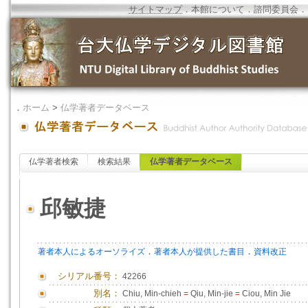
サイトマップ
．
本館について
．
諮問委員会
．
．
ホーム
>
仏学著者データベース
仏学著者検索
検索結果
仏学著者データベース
邱敏捷
．
．
著者本人によるオーソライズ
著者本人が提供した書目
資料改正
シリアル番号：
42266
別名：
Chiu, Min-chieh
=
Qiu, Min-jie
=
Ciou, Min Jie